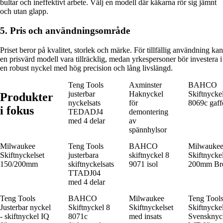
bultar och ineffektivt arbete. Välj en modell där käkarna rör sig jämnt
och utan glapp.
5. Pris och användningsområde
Priset beror på kvalitet, storlek och märke. För tillfällig användning kan
en prisvärd modell vara tillräcklig, medan yrkespersoner bör investera i
en robust nyckel med hög precision och lång livslängd.
Teng Tools
Axminster
BAHCO
justerbar
Haknyckel
Skiftnycke
Produkter
nyckelsats
för
8069c gaff
i fokus
TEDADJ4
demontering
med 4 delar
av
spännhylsor
Milwaukee
Teng Tools
BAHCO
Milwauke
Skiftnyckelset
justerbara
skiftnyckel 8
Skiftnycke
150/200mm
skiftnyckelsats
9071 isol
200mm Br
TTADJ04
med 4 delar
Teng Tools
BAHCO
Milwaukee
Teng Tool
Justerbar nyckel
Skiftnyckel 8
Skiftnyckelset
Skiftnyckel
- skiftnyckel IQ
8071c
med insats
Svensknyc