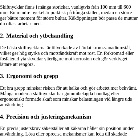
Skiftnycklar finns i många storlekar, vanligtvis från 100 mm till 600
mm. En mindre nyckel är praktisk på trånga ställen, medan en större
ger bättre moment för större bultar. Käköppningen bör passa de muttrar
du oftast arbetar med.
2. Material och ytbehandling
De bästa skiftnycklarna är tillverkade av härdat krom-vanadiumstål,
vilket ger hög styrka och motståndskraft mot rost. En förkromad eller
fosfaterad yta skyddar ytterligare mot korrosion och gör verktyget
lättare att rengöra.
3. Ergonomi och grepp
Ett bra grepp minskar risken för att halka och gör arbetet mer bekvämt.
Många moderna skiftnycklar har gummibelagda handtag eller
ergonomiskt formade skaft som minskar belastningen vid längre tids
användning.
4. Precision och justeringsmekanism
En precis justerskruv säkerställer att käkarna håller sin position under
användning. Lösa eller oprecisa mekanismer kan leda till skadade