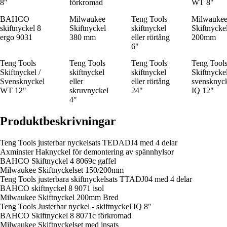
8"
förkromad
WT 8"
BAHCO
Milwaukee
Teng Tools
Milwauke
skiftnyckel 8
Skiftnyckel
skiftnyckel
Skiftnycke
ergo 9031
380 mm
eller rörtång
200mm
6"
Teng Tools
Teng Tools
Teng Tools
Teng Tool
Skiftnyckel /
skiftnyckel
skiftnyckel
Skiftnyckel
Svensknyckel
eller
eller rörtång
svensknyc
WT 12"
skruvnyckel
24"
IQ 12"
4"
Produktbeskrivningar
Teng Tools justerbar nyckelsats TEDADJ4 med 4 delar
Axminster Haknyckel för demontering av spännhylsor
BAHCO Skiftnyckel 4 8069c gaffel
Milwaukee Skiftnyckelset 150/200mm
Teng Tools justerbara skiftnyckelsats TTADJ04 med 4 delar
BAHCO skiftnyckel 8 9071 isol
Milwaukee Skiftnyckel 200mm Bred
Teng Tools Justerbar nyckel - skiftnyckel IQ 8"
BAHCO Skiftnyckel 8 8071c förkromad
Milwaukee Skiftnyckelset med insats