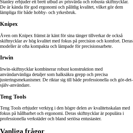
Stanley erbjuder ett brett utbud av prisvärda och robusta skiftnycklar.
De är kända för god ergonomi och pålitlig kvalitet, vilket gör dem
lämpliga för både hobby- och yrkesbruk.
Knipex
Även om Knipex främst är känt för sina tänger tillverkar de också
skiftnycklar av hög kvalitet med fokus på precision och komfort. Deras
modeller är ofta kompakta och lämpade för precisionsarbete.
Irwin
Irwin-skiftnycklar kombinerar robust konstruktion med
användarvänliga detaljer som halksäkra grepp och precisa
justeringsmekanismer. De riktar sig till både professionella och gör-det-
själv-användare.
Teng Tools
Teng Tools erbjuder verktyg i den högre delen av kvalitetsskalan med
fokus på hållbarhet och ergonomi. Deras skiftnycklar är populära i
professionella verkstäder och bland seriösa entusiaster.
Vanliga frågor