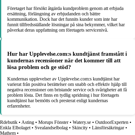
Företaget har försökt åtgärda kundproblem genom att erbjuda
ersättning, förlängning av erbjudanden och bättre
kommunikation. Dock har det funnits kunder som inte har
funnit tillfredsställande lösningar på sina bekymmer, vilket har
påverkat deras uppfattning om företagets servicenivå.
Hur har Upplevelse.com:s kundtjänst framstått i
kundernas recensioner när det kommer till att
lösa problem och ge stöd?
Kundernas upplevelser av Upplevelse.com:s kundtjänst har
varierat från positiva berättelser om snabb och effektiv hjälp till
negativa recensioner om bristande service och svårigheter att få
problem lösta. Det finns en tydlig spridning i hur företagets
kundtjänst har bemötts och presterat enligt kundernas
erfarenheter.
Rdebutik
•
Asting
•
Morups Fönster
•
Watery.se
•
OutdoorExperten
•
Enkla Elbolaget
•
Svealandselbolag
•
Skincity
•
Länsförsäkringar
•
Mathem
•