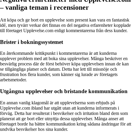
– vanliga teman i recensioner
Att köpa och ge bort en upplevelse som present kan vara en fantastisk
idé, men tyvärr verkar det finnas en del negativa erfarenheter kopplade
till företaget Upplevelse.com enligt kommentarerna från dess kunder.
Brister i bokningssystemet
En återkommande kritikpunkt i kommentarerna är att kunderna
upplever problem med att boka sina upplevelser. Många beskriver en
besvärlig process där de först behöver köpa upplevelsen innan de kan
se tillgängliga platser och datum. Detta har lett till missnöje och
frustration hos flera kunder, som känner sig lurade av företagets
arbetsmetoder.
Utgångna upplevelser och bristande kommunikation
En annan vanlig klagomål är att upplevelserna som erbjuds på
Upplevelse.com ibland har utgått utan att kunderna informerats i
förväg. Detta har resulterat i besvikelser och irritation bland dem som
planerat att ge bort eller utnyttja dessa upplevelser. Många anser att
företaget borde ha bättre kommunikation kring sådana ändringar för att
undvika besvikelser hos sina kunder.