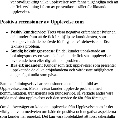
var otydligt kring vilka upplevelser som fanns tillgängliga och att
de fick ersättning i form av presentkort istället för liknande
upplevelser.
Positiva recensioner av Upplevelse.com
Positiv kundservice:
Trots vissa negativa erfarenheter lyfter en
del kunder fram att de fick bra hjälp av kundtjänsten, som
exempelvis när de behövde förlänga ett värdebevis eller lösa
tekniska problem.
Smidig bokningsprocess:
En del kunder uppskattade att
bokningsprocessen var enkel och att de fick sina upplevelser
levererade hem eller digitalt utan problem.
Bra erbjudanden:
Kunder som fick upplevelser som presenter
uppskattade de olika erbjudandena och värdesatte möjligheten
att ge något unikt som gåva.
Sammanfattningsvis visar recensionerna en blandad bild av
Upplevelse.com. Medan vissa kunder upplevde problem med
kommunikation, transparens och kundservice, så verkade andra vara
nöjda med sina upplevelser och den service de fått från företaget.
Om du överväger att köpa en upplevelse från Upplevelse.com är det
viktigt att vara medveten om både de positiva och negativa aspekterna
som kunder har påpekat. Det kan vara fördelaktigt att först säkerställa