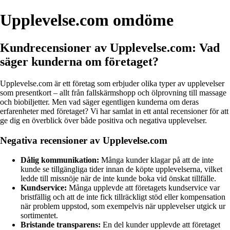
Upplevelse.com omdöme
Kundrecensioner av Upplevelse.com: Vad
säger kunderna om företaget?
Upplevelse.com är ett företag som erbjuder olika typer av upplevelser
som presentkort – allt från fallskärmshopp och ölprovning till massage
och biobiljetter. Men vad säger egentligen kunderna om deras
erfarenheter med företaget? Vi har samlat in ett antal recensioner för att
ge dig en överblick över både positiva och negativa upplevelser.
Negativa recensioner av Upplevelse.com
Dålig kommunikation:
Många kunder klagar på att de inte
kunde se tillgängliga tider innan de köpte upplevelserna, vilket
ledde till missnöje när de inte kunde boka vid önskat tillfälle.
Kundservice:
Många upplevde att företagets kundservice var
bristfällig och att de inte fick tillräckligt stöd eller kompensation
när problem uppstod, som exempelvis när upplevelser utgick ur
sortimentet.
Bristande transparens:
En del kunder upplevde att företaget