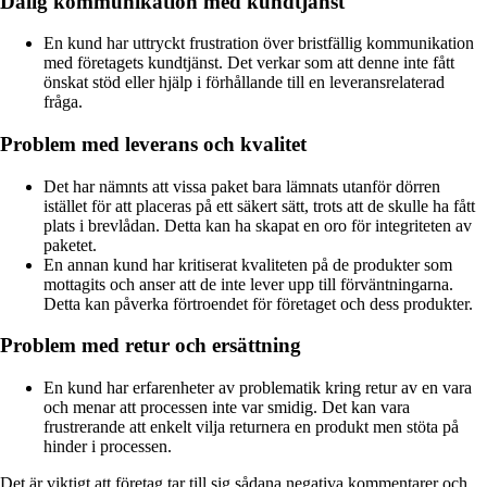
Dålig kommunikation med kundtjänst
En kund har uttryckt frustration över bristfällig kommunikation
med företagets kundtjänst. Det verkar som att denne inte fått
önskat stöd eller hjälp i förhållande till en leveransrelaterad
fråga.
Problem med leverans och kvalitet
Det har nämnts att vissa paket bara lämnats utanför dörren
istället för att placeras på ett säkert sätt, trots att de skulle ha fått
plats i brevlådan. Detta kan ha skapat en oro för integriteten av
paketet.
En annan kund har kritiserat kvaliteten på de produkter som
mottagits och anser att de inte lever upp till förväntningarna.
Detta kan påverka förtroendet för företaget och dess produkter.
Problem med retur och ersättning
En kund har erfarenheter av problematik kring retur av en vara
och menar att processen inte var smidig. Det kan vara
frustrerande att enkelt vilja returnera en produkt men stöta på
hinder i processen.
Det är viktigt att företag tar till sig sådana negativa kommentarer och