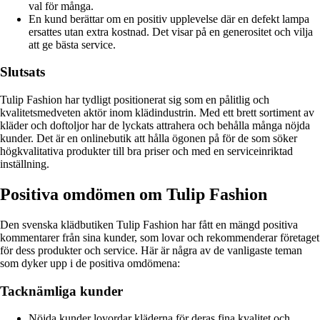
val för många.
En kund berättar om en positiv upplevelse där en defekt lampa
ersattes utan extra kostnad. Det visar på en generositet och vilja
att ge bästa service.
Slutsats
Tulip Fashion har tydligt positionerat sig som en pålitlig och
kvalitetsmedveten aktör inom klädindustrin. Med ett brett sortiment av
kläder och doftoljor har de lyckats attrahera och behålla många nöjda
kunder. Det är en onlinebutik att hålla ögonen på för de som söker
högkvalitativa produkter till bra priser och med en serviceinriktad
inställning.
Positiva omdömen om Tulip Fashion
Den svenska klädbutiken Tulip Fashion har fått en mängd positiva
kommentarer från sina kunder, som lovar och rekommenderar företaget
för dess produkter och service. Här är några av de vanligaste teman
som dyker upp i de positiva omdömena:
Tacknämliga kunder
Nöjda kunder lovordar kläderna för deras fina kvalitet och