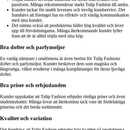
passform. Många rekommenderar starkt Tulip Fashion till andra.
Kunder tackar för snabb leverans och trevlig kundservice. Det
framhävs att företaget har en effektiv och vänlig kommunikation
med sina kunder.
Det nämns också att produkterna håller hög kvalitet och lever
upp till förväntningarna. Många återkommande kunder lyfter
fram att de är alltid nöjda med sina köp.
Bra dofter och parfymoljor
En vanlig nämnare i omdömena är även beröm för Tulip Fashions
dofter och parfymoljor. Kunder beskriver dem som magiska och
långvariga, vilket resulterar i många komplimanger för deras ljuvliga
dofter.
Bra priser och erbjudanden
Kunder uppskattar att Tulip Fashion erbjuder rimliga priser och även
studentrabatter. Många lovar att återkomma tack vare de fördelaktiga
priserna och det breda sortimentet.
Kvalitet och variation
Det framhävs att Tulip Fashion erbjuder hög kvalitet på produkterna