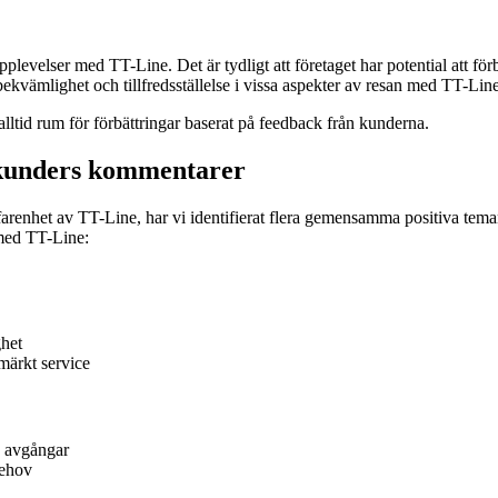
levelser med TT-Line. Det är tydligt att företaget har potential att fö
kvämlighet och tillfredsställelse i vissa aspekter av resan med TT-Line
s alltid rum för förbättringar baserat på feedback från kunderna.
t kunders kommentarer
erfarenhet av TT-Line, har vi identifierat flera gemensamma positiva t
med TT-Line:
ghet
märkt service
h avgångar
behov