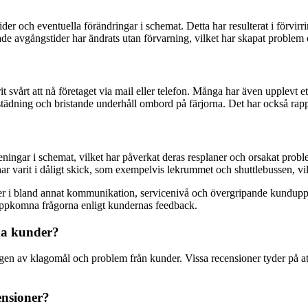
r och eventuella förändringar i schemat. Detta har resulterat i förvirr
ade avgångstider har ändrats utan förvarning, vilket har skapat problem o
t svårt att nå företaget via mail eller telefon. Många har även upplevt 
 städning och bristande underhåll ombord på färjorna. Det har också r
eningar i schemat, vilket har påverkat deras resplaner och orsakat probl
har varit i dåligt skick, som exempelvis lekrummet och shuttlebussen, vi
er i bland annat kommunikation, servicenivå och övergripande kunduppl
de uppkomna frågorna enligt kundernas feedback.
na kunder?
n av klagomål och problem från kunder. Vissa recensioner tyder på att v
ensioner?