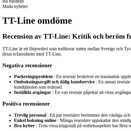
Bli medlem
Maila nyheter
TT-Line omdöme
Recension av TT-Line: Kritik och beröm f
TT-Line är ett färjerederi som trafikerar rutten mellan Sverige och Tysk
deras erfarenheter med TT-Line.
Negativa recensioner
Parkeringsproblem
: En resenär beskriver en traumatisk upplev
Ombokningsavgift och dålig kundservice
: En annan resenär k
kundtjänsten som tvärusel.
Inställda avgångar
: En van resenär påpekar att vissa avgångar al
Positiva recensioner
Trevlig personal
: Ett par resenärer berömmer den vänliga och p
Enkel bokning online
: Många resenärer uppskattar den smidiga
Bra hytter
: Trots vissa klagomål på renhetsaspekter har flera r