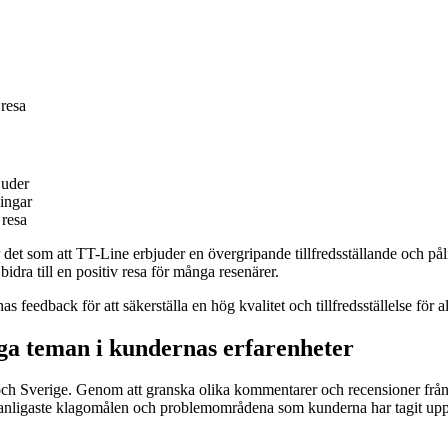
 resa
juder
ningar
 resa
r det som att TT-Line erbjuder en övergripande tillfredsställande och p
idra till en positiv resa för många resenärer.
nas feedback för att säkerställa en hög kvalitet och tillfredsställelse för
a teman i kundernas erfarenheter
d och Sverige. Genom att granska olika kommentarer och recensioner fr
anligaste klagomålen och problemområdena som kunderna har tagit upp