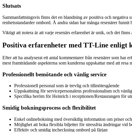
Slutsats
Sammanfattningsvis finns det en blandning av positiva och negativa upp
renhetsstandarder ombord. Å andra sidan har många resenärer funnit be
Viktigt att notera är att varje resenärs erfarenhet är unik, och det finn
Positiva erfarenheter med TT-Line enlig
Efter att ha analyserat ett antal kommentarer från resenärer som har 
mest framträdande aspekterna som kunderna uppskattar med att resa 
Professionellt bemötande och vänlig service
Professionell personal som är trevlig och tillmötesgående
Uppskattning för servicepersonalens professionalism och vänli
Specifika beröm för Heinrich i receptionen/Restaurangen för ut
Smidig bokningsprocess och flexibilitet
Enkel onlinebokning med översiktlig information om priser oc
Möjlighet att boka flexibla biljetter för stressfria ändringar vid 
Effektiv och smidig incheckning ombord på färjan