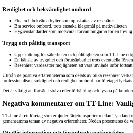
Renlighet och bekvämlighet ombord
Fina och bekväma hytter som uppskattas av resenärer
Bra service ombord, trots enstaka klagomål på matkvaliteten
Hygienstandarder som motsvarar förväntningarna för en trevlig
Trygg och pålitlig transport
Uppskattning för säkerheten och pålitligheten som TT-Line erb
En känsla av trygghet och förutsägbarhet trots eventuella förse
Resenärer värdesätter möjligheten att vara utvilade inför fortsatt
Utifrån de positiva erfarenheterna som delats av olika resenärer verka
professionalism, smidighet och renlighet ombord har företaget lyckats b
Det är viktigt att fortsätta sträva efter förbättring och lyssna på kunder
Negativa kommentarer om TT-Line: Vanlig
TT-Line är ett företag som erbjuder färjetransporter mellan Tysklan
gemensamma teman av negativa erfarenheter. Nedan presenteras de v
Otydlig information och förändrade avgångstider