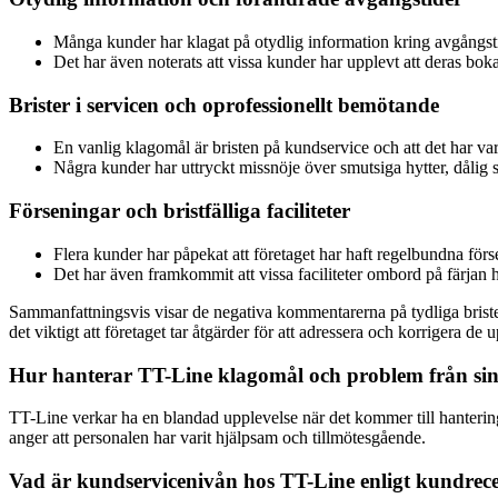
Många kunder har klagat på otydlig information kring avgångstide
Det har även noterats att vissa kunder har upplevt att deras bok
Brister i servicen och oprofessionellt bemötande
En vanlig klagomål är bristen på kundservice och att det har vari
Några kunder har uttryckt missnöje över smutsiga hytter, dålig
Förseningar och bristfälliga faciliteter
Flera kunder har påpekat att företaget har haft regelbundna förs
Det har även framkommit att vissa faciliteter ombord på färjan 
Sammanfattningsvis visar de negativa kommentarerna på tydliga brist
det viktigt att företaget tar åtgärder för att adressera och korrigera 
Hur hanterar TT-Line klagomål och problem från si
TT-Line verkar ha en blandad upplevelse när det kommer till hanteringe
anger att personalen har varit hjälpsam och tillmötesgående.
Vad är kundservicenivån hos TT-Line enligt kundrec