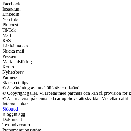
Facebook
Instagram
LinkedIn
YouTube
Pinterest
TikTok
Mail
RSS
Lär känna oss
Skicka mail
Pressen
Marknadsföring
Konto
Nyhetsbrev
Partners
Skicka ett tips
© Användning av innehåll kräver tillstånd.
© Copyright gäller. Vi arbetar med partners och kan få provision f
© Allt material på denna sida är upphovsrättsskyddat. Vi deltar i affil
Interna länkar
Sidoträd
Blogginlägg
Dokument
Textuniversum
Prenumerationsström