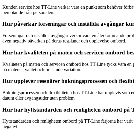
Kunden service hos TT-Line verkar vara en punkt som behöver förbättra
bemötande från personalen.
Hur påverkar förseningar och inställda avgångar k
Förseningar och inställda avgångar verkar vara en återkommande proble
även negativ påverkan på deras resplaner och upplevelse ombord.
Hur har kvaliteten på maten och servicen ombord bes
Kvaliteten på maten och servicen ombord hos TT-Line tycks vara en pu
på matens kvalitet och bristande variation.
Hur upplever resenärer bokningsprocessen och flexib
Bokningsprocessen och flexibiliteten hos TT-Line har upplevts som enke
datum eller avgångstider utan problem.
Hur har hyttstandarden och renligheten ombord på T
Hyttstandarden och renligheten ombord på TT-Line färjorna har varit en
negativt.