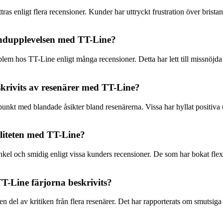
s enligt flera recensioner. Kunder har uttryckt frustration över brist
undupplevelsen med TT-Line?
m hos TT-Line enligt många recensioner. Detta har lett till missnöjda 
krivits av resenärer med TT-Line?
nkt med blandade åsikter bland resenärerna. Vissa har hyllat positiva
iliteten med TT-Line?
l och smidig enligt vissa kunders recensioner. De som har bokat flexibl
T-Line färjorna beskrivits?
 del av kritiken från flera resenärer. Det har rapporterats om smutsiga 