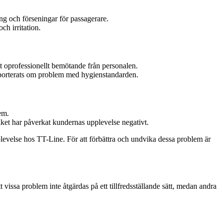
ing och förseningar för passagerare.
ch irritation.
ett oprofessionellt bemötande från personalen.
apporterats om problem med hygienstandarden.
em.
lket har påverkat kundernas upplevelse negativt.
evelse hos TT-Line. För att förbättra och undvika dessa problem är
issa problem inte åtgärdas på ett tillfredsställande sätt, medan andra