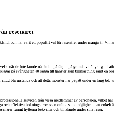
rån resenärer
land, och har varit ett populärt val för resenärer under många år. Vi har 
else när de inte kunde nå sin bil på färjan på grund av dålig organisati
lagar på svårigheten att lägga till tjänster som bilinlastning samt en o
ltid blir inställda och att detta mönster har pågått under en lång tid, vilk
rofessionella servicen från vissa medlemmar av personalen, vilket har g
 och effektiva bokningsprocessen online samt möjligheten att enkelt änd
esenärer funnit hytterna bekväma och tilltalande under sina resor.