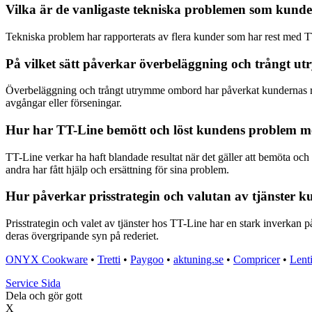
Vilka är de vanligaste tekniska problemen som kund
Tekniska problem har rapporterats av flera kunder som har rest med TT
På vilket sätt påverkar överbeläggning och trångt
Överbeläggning och trångt utrymme ombord har påverkat kundernas resa 
avgångar eller förseningar.
Hur har TT-Line bemött och löst kundens problem med
TT-Line verkar ha haft blandade resultat när det gäller att bemöta och
andra har fått hjälp och ersättning för sina problem.
Hur påverkar prisstrategin och valutan av tjänster 
Prisstrategin och valet av tjänster hos TT-Line har en stark inverkan p
deras övergripande syn på rederiet.
ONYX Cookware
•
Tretti
•
Paygoo
•
aktuning.se
•
Compricer
•
Lent
Service Sida
Dela och gör gott
X