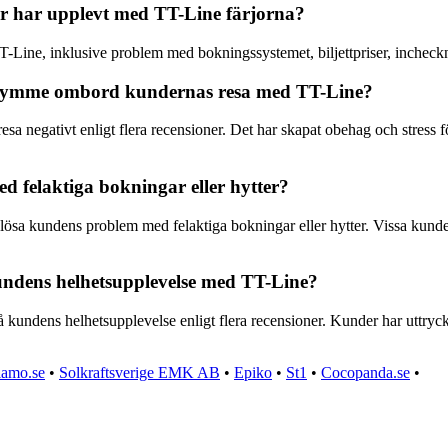
er har upplevt med TT-Line färjorna?
-Line, inklusive problem med bokningssystemet, biljettpriser, incheckn
 utrymme ombord kundernas resa med TT-Line?
negativt enligt flera recensioner. Det har skapat obehag och stress för
 felaktiga bokningar eller hytter?
 lösa kundens problem med felaktiga bokningar eller hytter. Vissa kunde
kundens helhetsupplevelse med TT-Line?
å kundens helhetsupplevelse enligt flera recensioner. Kunder har uttryck
iamo.se
•
Solkraftsverige EMK AB
•
Epiko
•
St1
•
Cocopanda.se
•