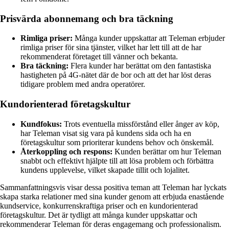
Prisvärda abonnemang och bra täckning
Rimliga priser:
Många kunder uppskattar att Teleman erbjuder
rimliga priser för sina tjänster, vilket har lett till att de har
rekommenderat företaget till vänner och bekanta.
Bra täckning:
Flera kunder har berättat om den fantastiska
hastigheten på 4G-nätet där de bor och att det har löst deras
tidigare problem med andra operatörer.
Kundorienterad företagskultur
Kundfokus:
Trots eventuella missförstånd eller ånger av köp,
har Teleman visat sig vara på kundens sida och ha en
företagskultur som prioriterar kundens behov och önskemål.
Återkoppling och respons:
Kunden berättar om hur Teleman
snabbt och effektivt hjälpte till att lösa problem och förbättra
kundens upplevelse, vilket skapade tillit och lojalitet.
Sammanfattningsvis visar dessa positiva teman att Teleman har lyckats
skapa starka relationer med sina kunder genom att erbjuda enastående
kundservice, konkurrenskraftiga priser och en kundorienterad
företagskultur. Det är tydligt att många kunder uppskattar och
rekommenderar Teleman för deras engagemang och professionalism.