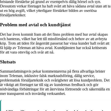
bristande förståelse på grund av exempelvis dålig hörsel och syn.
Dessutom verkar företaget ha haft svårt att häva sådana avtal utan att ta
ut en hög avgift, vilket ytterligare förstärker bilden av oseriösa
försäljartekniker.
Problem med avtal och kundtjänst
Det har även kommit fram att det finns problem med hur avtal skapas
och hanteras, vilket har lett till missförstånd och behov av att avbryta
köp. Trots att tiden för ångerrätt passerat har vissa kunder haft svårt att
få hjälp av Teleman att häva avtal. Kundtjänsten har också kritiserats
för att vara otrevlig och svår att nå.
Slutsats
Sammanfattningsvis pekar kommentarerna på flera allvarliga brister
inom Teleman, inklusive falsk marknadsföring, dålig service,
problematisk försäljarteknik och svårigheter att lösa kundproblem. Det
är viktigt att företaget tar till sig av kundernas feedback och gör
nödvändiga förbättringar för att återvinna förtroende och säkerställa en
mer transparent och trovärdig verksamhet.