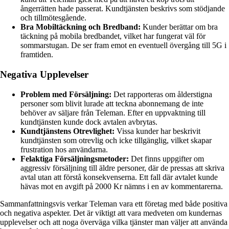
ångerrätten hade passerat. Kundtjänsten beskrivs som stödjande
och tillmötesgående.
Bra Mobiltäckning och Bredband:
Kunder berättar om bra
täckning på mobila bredbandet, vilket har fungerat väl för
sommarstugan. De ser fram emot en eventuell övergång till 5G i
framtiden.
Negativa Upplevelser
Problem med Försäljning:
Det rapporteras om ålderstigna
personer som blivit lurade att teckna abonnemang de inte
behöver av säljare från Teleman. Efter en uppvaktning till
kundtjänsten kunde dock avtalen avbrytas.
Kundtjänstens Otrevlighet:
Vissa kunder har beskrivit
kundtjänsten som otrevlig och icke tillgänglig, vilket skapar
frustration hos användarna.
Felaktiga Försäljningsmetoder:
Det finns uppgifter om
aggressiv försäljning till äldre personer, där de pressas att skriva
avtal utan att förstå konsekvenserna. Ett fall där avtalet kunde
hävas mot en avgift på 2000 Kr nämns i en av kommentarerna.
Sammanfattningsvis verkar Teleman vara ett företag med både positiva
och negativa aspekter. Det är viktigt att vara medveten om kundernas
upplevelser och att noga överväga vilka tjänster man väljer att använda