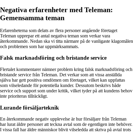
Negativa erfarenheter med Teleman:
Gemensamma teman
Erfarenheterna som delats av flera personer angående företaget
Teleman upprepar ett antal negativa teman som verkar vara
återkommande. Nedan ska vi titta närmare på de vanligaste klagomålen
och problemen som har uppmärksammats.
Falsk marknadsföring och bristande service
Flertalet kommentarer nämner problem kring falsk marknadsföring och
bristande service från Teleman. Det verkar som att vissa anställda
själva har gett positiva omdömen om företaget, vilket kan uppfattas
som vilseledande för potentiella kunder. Dessutom beskrivs både
service och support som under kritik, vilket tyder på att kundens behov
inte prioriteras tillräckligt.
Lurande försäljarteknik
En återkommande negativ upplevelse är hur försäljare från Teleman
har lurat äldre personer att teckna avtal som de egentligen inte behöver.
I vissa fall har äldre människor blivit vilseledda att skriva på avtal trots