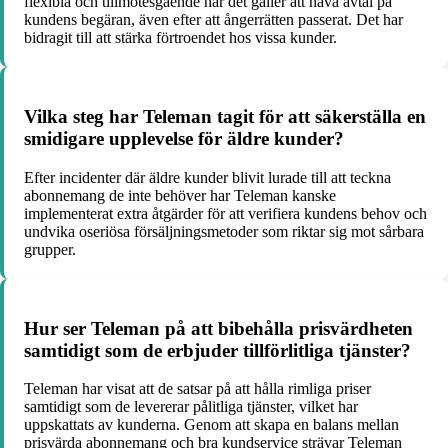
flexibla och tillmötesgående när det gäller att häva avtal på
kundens begäran, även efter att ångerrätten passerat. Det har
bidragit till att stärka förtroendet hos vissa kunder.
Vilka steg har Teleman tagit för att säkerställa en
smidigare upplevelse för äldre kunder?
Efter incidenter där äldre kunder blivit lurade till att teckna
abonnemang de inte behöver har Teleman kanske
implementerat extra åtgärder för att verifiera kundens behov och
undvika oseriösa försäljningsmetoder som riktar sig mot sårbara
grupper.
Hur ser Teleman på att bibehålla prisvärdheten
samtidigt som de erbjuder tillförlitliga tjänster?
Teleman har visat att de satsar på att hålla rimliga priser
samtidigt som de levererar pålitliga tjänster, vilket har
uppskattats av kunderna. Genom att skapa en balans mellan
prisvärda abonnemang och bra kundservice strävar Teleman