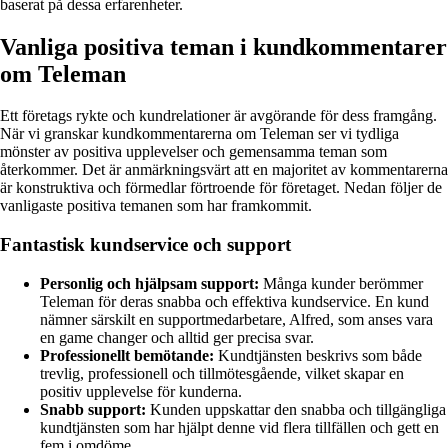
baserat på dessa erfarenheter.
Vanliga positiva teman i kundkommentarer
om Teleman
Ett företags rykte och kundrelationer är avgörande för dess framgång.
När vi granskar kundkommentarerna om Teleman ser vi tydliga
mönster av positiva upplevelser och gemensamma teman som
återkommer. Det är anmärkningsvärt att en majoritet av kommentarerna
är konstruktiva och förmedlar förtroende för företaget. Nedan följer de
vanligaste positiva temanen som har framkommit.
Fantastisk kundservice och support
Personlig och hjälpsam support:
Många kunder berömmer
Teleman för deras snabba och effektiva kundservice. En kund
nämner särskilt en supportmedarbetare, Alfred, som anses vara
en game changer och alltid ger precisa svar.
Professionellt bemötande:
Kundtjänsten beskrivs som både
trevlig, professionell och tillmötesgående, vilket skapar en
positiv upplevelse för kunderna.
Snabb support:
Kunden uppskattar den snabba och tillgängliga
kundtjänsten som har hjälpt denne vid flera tillfällen och gett en
fem i omdöme.