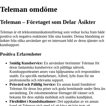
Teleman omdöme
Teleman – Företaget som Delar Åsikter
Teleman är ett telekommunikationsföretag som verkar locka fram både
positiva och negativa reaktioner från sina kunder. Denna blandning av
åsikter från olika användare ger en intressant bild av deras tjänster och
kundsupport.
Positiva Erfarenheter
Smidig Kundservice:
En användare berömmer Teleman för
deras fantastiska kundservice och pålitliga nätverk.
Kundsupportteamet anses vara hjälpsamma och responstiden
snabb. En specifik medarbetare, Alfred, lyfts fram för sin
professionella och relevanta support.
Prisvärd och Pålitlig Service:
En annan kund framhäver
Teleman för deras bra priser och goda bemötande under flera års
användning. De rekommenderar företaget till vänner och
bekanta för dess stabila mobilnät och snabba kundtjänst.
Flexibilitet i Kundsituationer:
Det uppskattas av en annan
kund att Teleman gick med på att häva ett köp trots att