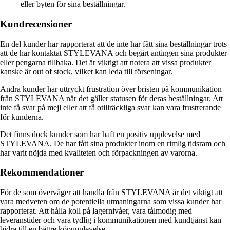
eller byten för sina beställningar.
Kundrecensioner
En del kunder har rapporterat att de inte har fått sina beställningar trots
att de har kontaktat STYLEVANA och begärt antingen sina produkter
eller pengarna tillbaka. Det är viktigt att notera att vissa produkter
kanske är out of stock, vilket kan leda till förseningar.
Andra kunder har uttryckt frustration över bristen på kommunikation
från STYLEVANA när det gäller statusen för deras beställningar. Att
inte få svar på mejl eller att få otillräckliga svar kan vara frustrerande
för kunderna.
Det finns dock kunder som har haft en positiv upplevelse med
STYLEVANA. De har fått sina produkter inom en rimlig tidsram och
har varit nöjda med kvaliteten och förpackningen av varorna.
Rekommendationer
För de som överväger att handla från STYLEVANA är det viktigt att
vara medveten om de potentiella utmaningarna som vissa kunder har
rapporterat. Att hålla koll på lagernivåer, vara tålmodig med
leveranstider och vara tydlig i kommunikationen med kundtjänst kan
bidra till en bättre köpupplevelse.