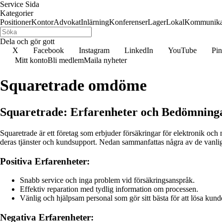
Service Sida
Kategorier
Positioner
Kontor
Advokat
Inlärning
Konferenser
Lager
Lokal
Kommunika
Dela och gör gott
X
Facebook
Instagram
LinkedIn
YouTube
Pin
Mitt konto
Bli medlem
Maila nyheter
Squaretrade omdöme
Squaretrade: Erfarenheter och Bedömning
Squaretrade är ett företag som erbjuder försäkringar för elektronik oc
deras tjänster och kundsupport. Nedan sammanfattas några av de vanli
Positiva Erfarenheter:
Snabb service och inga problem vid försäkringsanspråk.
Effektiv reparation med tydlig information om processen.
Vänlig och hjälpsam personal som gör sitt bästa för att lösa kun
Negativa Erfarenheter: