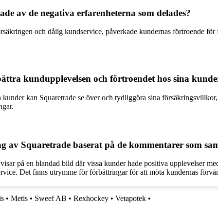
ade av de negativa erfarenheterna som delades?
säkringen och dålig kundservice, påverkade kundernas förtroende för före
bättra kundupplevelsen och förtroendet hos sina kunde
na kunder kan Squaretrade se över och tydliggöra sina försäkringsvillko
ngar.
g av Squaretrade baserat på de kommentarer som sam
sar på en blandad bild där vissa kunder hade positiva upplevelser med 
vice. Det finns utrymme för förbättringar för att möta kundernas förvän
is
•
Metis
•
Sweef AB
•
Rexhockey
•
Vetapotek
•