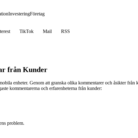
tion
Investering
Företag
terest
TikTok
Mail
RSS
ar från Kunder
h mobila enheter. Genom att granska olika kommentarer och åsikter från
gaste kommentarerna och erfarenheterna från kunder:
dens problem.