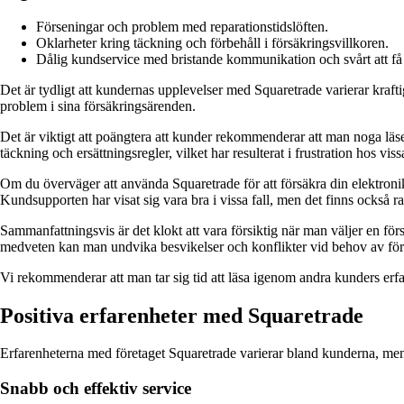
Förseningar och problem med reparationstidslöften.
Oklarheter kring täckning och förbehåll i försäkringsvillkoren.
Dålig kundservice med bristande kommunikation och svårt att få 
Det är tydligt att kundernas upplevelser med Squaretrade varierar kraft
problem i sina försäkringsärenden.
Det är viktigt att poängtera att kunder rekommenderar att man noga läs
täckning och ersättningsregler, vilket har resulterat i frustration hos vis
Om du överväger att använda Squaretrade för att försäkra din elektroni
Kundsupporten har visat sig vara bra i vissa fall, men det finns också 
Sammanfattningsvis är det klokt att vara försiktig när man väljer en fö
medveten kan man undvika besvikelser och konflikter vid behov av för
Vi rekommenderar att man tar sig tid att läsa igenom andra kunders erfa
Positiva erfarenheter med Squaretrade
Erfarenheterna med företaget Squaretrade varierar bland kunderna, men
Snabb och effektiv service