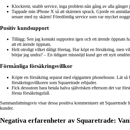
Klockrent, snabb service, inga problem nån gång av alla gånger j
Tappade min iPhone X så att skärmen sprack. Gjorde en anmälan 
senare med ny skärm! Föredömlig service som var mycket noggran
Positiv kundsupport
Tillägg: Sen jag kontakt supporten igen och ett ärende öppnats ha
att ett ärende öppnats.
Helt otroligt vilket dåligt företag. Har köpt en försäkring, men vi
börjar jag undra? – En tidigare missnöjd kund ger ett nytt omdöm
Förmånliga försäkringsvillkor
Köpte en försäkring separat med elgiganten phonehouse. Lät så bra.
försäkringsvillkoren som Squaretrade erbjuder.
Fick dessutom bara betala halva självrisken eftersom det var för
första försäkringsfall.
Sammanfattningsvis visar dessa positiva kommentarer att Squaretrade har
kunder.
Negativa erfarenheter av Squaretrade: Va