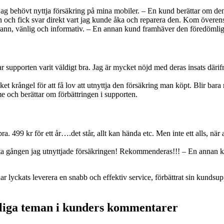
ag behövt nyttja försäkring på mina mobiler. – En kund berättar om den
och fick svar direkt vart jag kunde åka och reparera den. Kom överen
n, vänlig och informativ. – En annan kund framhäver den föredömliga s
r supporten varit väldigt bra. Jag är mycket nöjd med deras insats däri
lket krångel för att få lov att utnyttja den försäkring man köpt. Blir bara
e och berättar om förbättringen i supporten.
 499 kr för ett år….det står, allt kan hända etc. Men inte ett alls, när a
sta gången jag utnyttjade försäkringen! Rekommenderas!!! – En annan ku
 lyckats leverera en snabb och effektiv service, förbättrat sin kundsup
nliga teman i kunders kommentarer