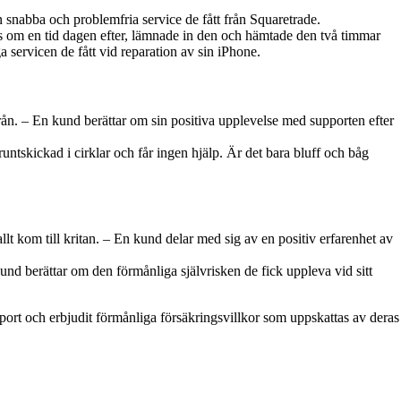
 snabba och problemfria service de fått från Squaretrade.
s om en tid dagen efter, lämnade in den och hämtade den två timmar
ervicen de fått vid reparation av sin iPhone.
från. – En kund berättar om sin positiva upplevelse med supporten efter
 runtskickad i cirklar och får ingen hjälp. Är det bara bluff och båg
llt kom till kritan. – En kund delar med sig av en positiv erfarenhet av
nd berättar om den förmånliga självrisken de fick uppleva vid sitt
port och erbjudit förmånliga försäkringsvillkor som uppskattas av deras