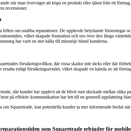
görande när man överväger att köpa en produkt eller tjänst från ett för
ra recensioner.
n
sina löften om snabba reparationer. De upplevde betydande förseningar o
arationstiden, vilket skapade frustration och oro över den långa väntetid
amsteg har varit en stor källa till missnöje bland kunderna.
retrades försäkringsvillkor, där vissa skador inte täcks eller där förbeh
 ersatta enligt försäkringsavtalet, vilket skapade en känsla av att företa
rade, där kunder har upplevt att de blivit runt skickade mellan olika parte
brist på effektiv kommunikation har lett till en generell uppfattning blan
 om Squaretrade, kan potentiella kunder ta mer informerade beslut när det
reparationstiden som Squaretrade erbjuder för mobile