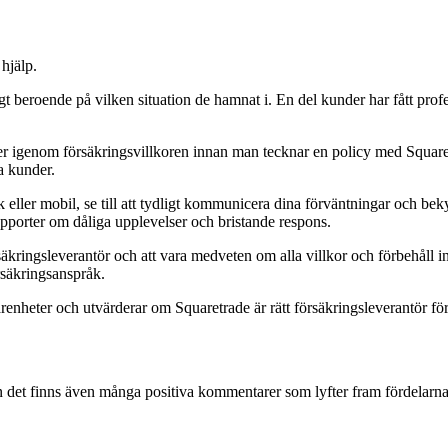
hjälp.
igt beroende på vilken situation de hamnat i. En del kunder har fått pro
er igenom försäkringsvillkoren innan man tecknar en policy med Squaret
sa kunder.
k eller mobil, se till att tydligt kommunicera dina förväntningar och b
rapporter om dåliga upplevelser och bristande respons.
rsäkringsleverantör och att vara medveten om alla villkor och förbehåll 
säkringsanspråk.
renheter och utvärderar om Squaretrade är rätt försäkringsleverantör fö
 det finns även många positiva kommentarer som lyfter fram fördelarna