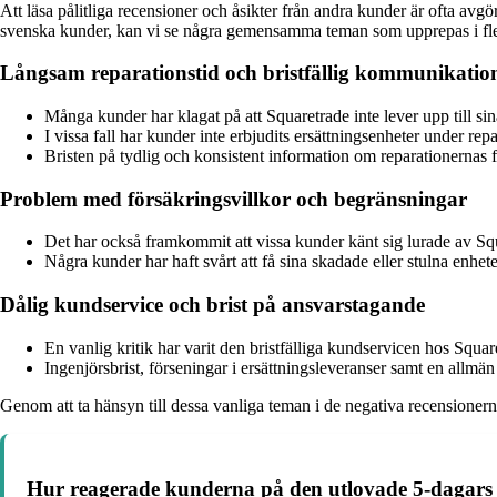
Att läsa pålitliga recensioner och åsikter från andra kunder är ofta av
svenska kunder, kan vi se några gemensamma teman som upprepas i fle
Långsam reparationstid och bristfällig kommunikatio
Många kunder har klagat på att Squaretrade inte lever upp till 
I vissa fall har kunder inte erbjudits ersättningsenheter under rep
Bristen på tydlig och konsistent information om reparationernas fr
Problem med försäkringsvillkor och begränsningar
Det har också framkommit att vissa kunder känt sig lurade av Squa
Några kunder har haft svårt att få sina skadade eller stulna enheter
Dålig kundservice och brist på ansvarstagande
En vanlig kritik har varit den bristfälliga kundservicen hos Squaret
Ingenjörsbrist, förseningar i ersättningsleveranser samt en allmän 
Genom att ta hänsyn till dessa vanliga teman i de negativa recensionerna
Hur reagerade kunderna på den utlovade 5-dagars 