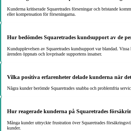
Kunderna kritiserade Squaretrades förseningar och bristande kommunik
eller kompensation för förseningarna.
Hur bedömdes Squaretrades kundsupport av de p
Kundupplevelsen av Squaretrades kundsupport var blandad. Vissa kund
ärenden öppnats och lovprisade supportens insatser.
Vilka positiva erfarenheter delade kunderna när det
Några kunder berömde Squaretrades snabba och problemfria service
Hur reagerade kunderna på Squaretrades försäkrin
Många kunder uttryckte frustration över Squaretrades försäkringsvill
kunder.