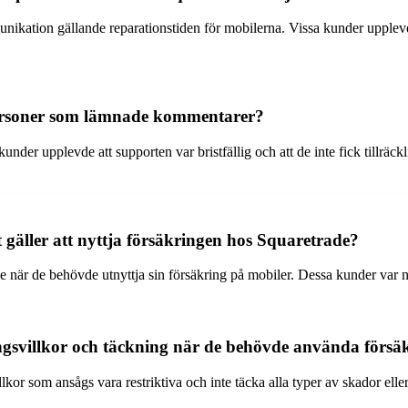
ation gällande reparationstiden för mobilerna. Vissa kunder upplevde att
ersoner som lämnade kommentarer?
er upplevde att supporten var bristfällig och att de inte fick tillräckl
 gäller att nyttja försäkringen hos Squaretrade?
 när de behövde utnyttja sin försäkring på mobiler. Dessa kunder var 
gsvillkor och täckning när de behövde använda försä
kor som ansågs vara restriktiva och inte täcka alla typer av skador eller