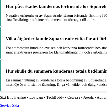
Hur påverkades kundernas förtroende för Squaretr
Negativa erfarenheter av Squaretrade, såsom bristande täckning i för
sina försäkringar och inte rekommendera företaget till andra.
Vilka åtgärder kunde Squaretrade vidta för att för
För att förbättra kundupplevelsen och återvinna förtroendet hos si
samt effektivisera processen för klagomålshantering och återbetalni
Hur skulle du summera kundernas totala bedömnin
En sammanfattning av kundernas totala bedömning av Squaretrade vi
missnöje över bristande täckning, långa väntetider och dålig kundser
Sixt Biluthyrning
•
Lovidam
•
TechBuddy
•
Cewe.se
•
Agoda
•
Adlibr
Service Sida