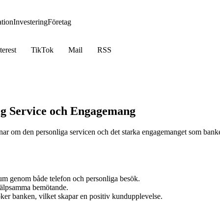
tion
Investering
Företag
terest
TikTok
Mail
RSS
g Service och Engagemang
ttnar om den personliga servicen och det starka engagemanget som bank
anum genom både telefon och personliga besök.
hjälpsamma bemötande.
er banken, vilket skapar en positiv kundupplevelse.