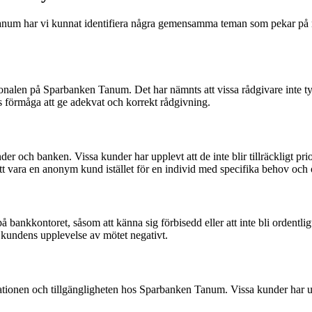
um har vi kunnat identifiera några gemensamma teman som pekar på neg
alen på Sparbanken Tanum. Det har nämnts att vissa rådgivare inte tycks
 förmåga att ge adekvat och korrekt rådgivning.
er och banken. Vissa kunder har upplevt att de inte blir tillräckligt prio
 att vara en anonym kund istället för en individ med specifika behov och
bankkontoret, såsom att känna sig förbisedd eller att inte bli ordentlig
 kundens upplevelse av mötet negativt.
ionen och tillgängligheten hos Sparbanken Tanum. Vissa kunder har uppfatt