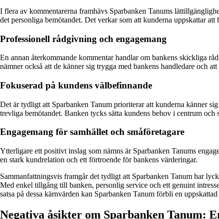
I flera av kommentarerna framhävs Sparbanken Tanums lättillgänglighet
det personliga bemötandet. Det verkar som att kunderna uppskattar att b
Professionell rådgivning och engagemang
En annan återkommande kommentar handlar om bankens skickliga rådg
nämner också att de känner sig trygga med bankens handledare och att de
Fokuserad på kundens välbefinnande
Det är tydligt att Sparbanken Tanum prioriterar att kunderna känner si
trevliga bemötandet. Banken tycks sätta kundens behov i centrum och str
Engagemang för samhället och småföretagare
Ytterligare ett positivt inslag som nämns är Sparbanken Tanums engag
en stark kundrelation och ett förtroende för bankens värderingar.
Sammanfattningsvis framgår det tydligt att Sparbanken Tanum har lycka
Med enkel tillgång till banken, personlig service och ett genuint intre
satsa på dessa kärnvärden kan Sparbanken Tanum förbli en uppskattad 
Negativa åsikter om Sparbanken Tanum: En