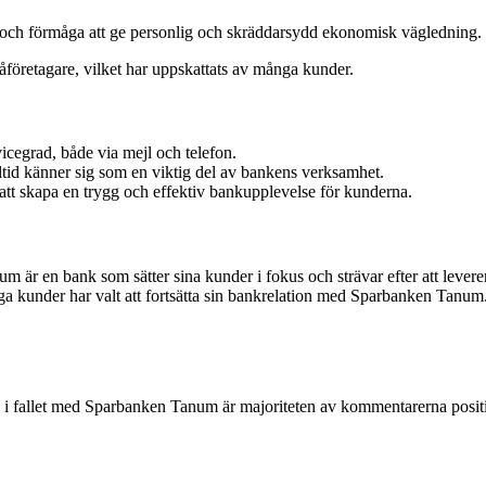
ch förmåga att ge personlig och skräddarsydd ekonomisk vägledning.
öretagare, vilket har uppskattats av många kunder.
cegrad, både via mejl och telefon.
ltid känner sig som en viktig del av bankens verksamhet.
 att skapa en trygg och effektiv bankupplevelse för kunderna.
 är en bank som sätter sina kunder i fokus och strävar efter att levere
a kunder har valt att fortsätta sin bankrelation med Sparbanken Tanum
och i fallet med Sparbanken Tanum är majoriteten av kommentarerna posi