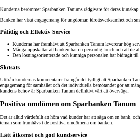
Kunderna berömmer Sparbanken Tanums rådgivare för deras kunskap o
Banken har visat engagemang för ungdomar, idrottsverksamhet och småf
Pålitlig och Effektiv Service
Kunderna har framhävt att Sparbanken Tanum levererar hög servi
Många uppskattar att banken har en personlig touch och att de al
Den lösningsorienterade och kunniga personalen har bidragit till
Slutsats
Utifrån kundernas kommentarer framgår det tydligt att Sparbanken Tanum
engagemang för samhället och det individuella bemötandet gör att mång
kundens behov är Sparbanken Tanum definitivt värt att överväga.
Positiva omdömen om Sparbanken Tanum
Det är alltid värdefullt att höra vad kunder har att säga om en bank, 
teman som framhävs i de positiva omdömena om banken.
Lätt åtkomst och god kundservice