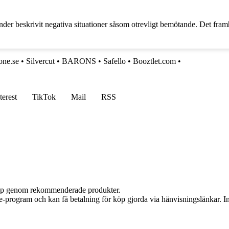
r beskrivit negativa situationer såsom otrevligt bemötande. Det framhäv
one.se
•
Silvercut
•
BARONS
•
Safello
•
Booztlet.com
•
terest
TikTok
Mail
RSS
 köp genom rekommenderade produkter.
te-program och kan få betalning för köp gjorda via hänvisningslänkar. Inn