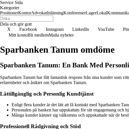
Service Sida
Kategorier
Positioner
Kontor
Advokat
Inlärning
Konferenser
Lager
Lokal
Kommunika
Dela och gör gott
X
Facebook
Instagram
LinkedIn
YouTube
Pin
Mitt konto
Bli medlem
Maila nyheter
Sparbanken Tanum omdöme
Sparbanken Tanum: En Bank Med Personli
Sparbanken Tanum har fått fantastisk respons från sina kunder som vi
erfarenheter och åsikter om Sparbanken Tanum.
Lättillgänglig och Personlig Kundtjänst
Enligt flera kunder är det lätt att få kontakt med Sparbanken T
Personalen på banken har uppskattats för sitt engagemang och 
Många kunder känner sig välkomna och uppskattade när de besök
Professionell Rådgivning och Stöd