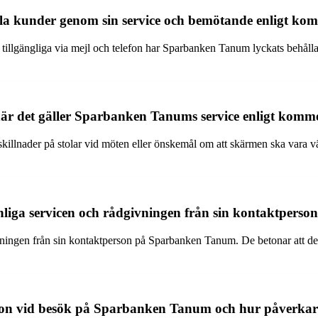
lla kunder genom sin service och bemötande enligt k
 tillgängliga via mejl och telefon har Sparbanken Tanum lyckats behål
 när det gäller Sparbanken Tanums service enligt kom
dskillnader på stolar vid möten eller önskemål om att skärmen ska vara 
onliga servicen och rådgivningen från sin kontaktper
ningen från sin kontaktperson på Sparbanken Tanum. De betonar att det al
tion vid besök på Sparbanken Tanum och hur påverkar