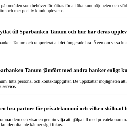
å områden som behöver förbättras för att öka kundnöjdheten och stärk
tre och mer positiv kundupplevelse.
yttat till Sparbanken Tanum och hur har deras uppleve
anken Tanum och rapporterat att det fungerade bra. Även om vissa inte h
Sparbanken Tanum jämfört med andra banker enligt ku
anum, hitta personal och kontaktuppgifter. De uppskattar möjligheten a
a service.
 en bra partner för privatekonomi och vilken skillna
ar dem och visar en genuin vilja att hjälpa till med privatekonomin. D
 kunder ofta inte känner sig i fokus.