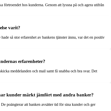
a förtroendet hos kunderna. Genom att lyssna på och agera utifrån
lse varit?
ade så stor erfarenhet av bankens tjänster ännu, var det en positiv
ndernas erfarenheter?
tt skicka meddelanden och mail samt få snabba och bra svar. Det
d har kunder märkt jämfört med andra banker?
e poängterar att banken avsätter tid för sina kunder och ger