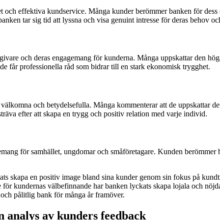
 och effektiva kundservice. Många kunder berömmer banken för dess enk
anken tar sig tid att lyssna och visa genuint intresse för deras behov o
ivare och deras engagemang för kunderna. Många uppskattar den hög
 får professionella råd som bidrar till en stark ekonomisk trygghet.
g välkomna och betydelsefulla. Många kommenterar att de uppskattar den
äva efter att skapa en trygg och positiv relation med varje individ.
emang för samhället, ungdomar och småföretagare. Kunden berömmer ban
ts skapa en positiv image bland sina kunder genom sin fokus på kundti
sse för kundernas välbefinnande har banken lyckats skapa lojala och nöj
och pålitlig bank för många år framöver.
 analys av kunders feedback