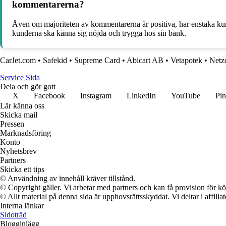
kommentarerna?
Även om majoriteten av kommentarerna är positiva, har enstaka kunde
kunderna ska känna sig nöjda och trygga hos sin bank.
CarJet.com
•
Safekid
•
Supreme Card
•
Abicart AB
•
Vetapotek
•
Netz
Service Sida
Dela och gör gott
X
Facebook
Instagram
LinkedIn
YouTube
Pin
Lär känna oss
Skicka mail
Pressen
Marknadsföring
Konto
Nyhetsbrev
Partners
Skicka ett tips
© Användning av innehåll kräver tillstånd.
© Copyright gäller. Vi arbetar med partners och kan få provision för
© Allt material på denna sida är upphovsrättsskyddat. Vi deltar i affilia
Interna länkar
Sidoträd
Blogginlägg