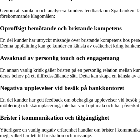
Genom att samla in och analysera kunders feedback om Sparbanken Tan
förekommande klagomålen:
Oproffsigt bemötande och bristande kompetens
En del kunder har uttryckt missnöje över bristande kompetens hos person
Denna uppfattning kan ge kunder en känsla av osäkerhet kring bankens
Avsaknad av personlig touch och engagemang
En annan vanlig kritik gäller bristen på en personlig relation mellan kund
deras behov på ett tillfredsställande sätt. Detta kan skapa en känsla av
Negativa upplevelser vid besök på bankkontoret
En del kunder har gett feedback om obehagliga upplevelser vid besök på 
möblering och skärmplacering, inte har varit optimala och har påverkat
Brister i kommunikation och tillgänglighet
Ytterligare en vanlig negativ erfarenhet handlar om brister i kommunikat
mejl, vilket har lett till frustration och missnöje.