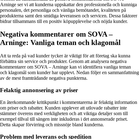
Arninge ser vi att kunderna uppskattar den professionella och kunniga
personalen, det personliga och vänliga bemötandet, kvaliteten på
produkterna samt den smidiga leveransen och servicen. Dessa faktorer
bidrar tillsammans till en positiv köpupplevelse och nöjda kunder.
Negativa kommentarer om SOVA –
Arninge: Vanliga teman och klagomål
Att ta reda på vad kunder tycker är viktigt för att företag ska kunna
förbättra sin service och produkter. Genom att analysera negativa
kommentarer om SOVA – Arninge kan vi identifiera vanliga teman
och klagomål som kunder har upplevt. Nedan följer en sammanfattning
av de mest framträdande negativa punkterna.
Felaktig annonsering av priser
En återkommande kritikpunkt i kommentarerna är felaktig information
om priser och rabatter. Kunden upplever att utlovade rabatter inte
stämmer överens med verkligheten och att viktiga detaljer som till
exempel tillval till sängen inte inkluderas i det annonserade priset.
Detta skapar förvirring och missnöje bland kunderna.
Problem med leverans och spedition