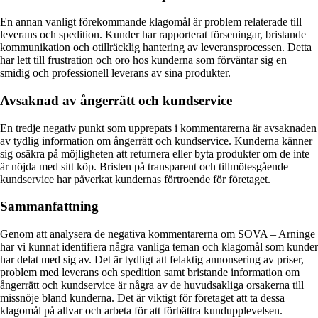
En annan vanligt förekommande klagomål är problem relaterade till
leverans och spedition. Kunder har rapporterat förseningar, bristande
kommunikation och otillräcklig hantering av leveransprocessen. Detta
har lett till frustration och oro hos kunderna som förväntar sig en
smidig och professionell leverans av sina produkter.
Avsaknad av ångerrätt och kundservice
En tredje negativ punkt som upprepats i kommentarerna är avsaknaden
av tydlig information om ångerrätt och kundservice. Kunderna känner
sig osäkra på möjligheten att returnera eller byta produkter om de inte
är nöjda med sitt köp. Bristen på transparent och tillmötesgående
kundservice har påverkat kundernas förtroende för företaget.
Sammanfattning
Genom att analysera de negativa kommentarerna om SOVA – Arninge
har vi kunnat identifiera några vanliga teman och klagomål som kunder
har delat med sig av. Det är tydligt att felaktig annonsering av priser,
problem med leverans och spedition samt bristande information om
ångerrätt och kundservice är några av de huvudsakliga orsakerna till
missnöje bland kunderna. Det är viktigt för företaget att ta dessa
klagomål på allvar och arbeta för att förbättra kundupplevelsen.