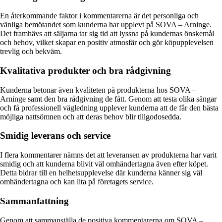
En återkommande faktor i kommentarerna är det personliga och
vänliga bemötandet som kunderna har upplevt på SOVA – Arninge.
Det framhävs att säljarna tar sig tid att lyssna på kundernas önskemål
och behov, vilket skapar en positiv atmosfär och gör köpupplevelsen
trevlig och bekväm.
Kvalitativa produkter och bra rådgivning
Kunderna betonar även kvaliteten på produkterna hos SOVA –
Arninge samt den bra rådgivning de fått. Genom att testa olika sängar
och få professionell vägledning upplever kunderna att de får den bästa
möjliga nattsömnen och att deras behov blir tillgodosedda.
Smidig leverans och service
I flera kommentarer nämns det att leveransen av produkterna har varit
smidig och att kunderna blivit väl omhändertagna även efter köpet.
Detta bidrar till en helhetsupplevelse där kunderna känner sig väl
omhändertagna och kan lita på företagets service.
Sammanfattning
Genom att sammanställa de positiva kommentarerna om SOVA –