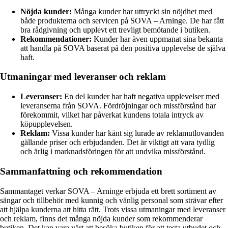
Nöjda kunder:
Många kunder har uttryckt sin nöjdhet med
både produkterna och servicen på SOVA – Arninge. De har fått
bra rådgivning och upplevt ett trevligt bemötande i butiken.
Rekommendationer:
Kunder har även uppmanat sina bekanta
att handla på SOVA baserat på den positiva upplevelse de själva
haft.
Utmaningar med leveranser och reklam
Leveranser:
En del kunder har haft negativa upplevelser med
leveranserna från SOVA. Fördröjningar och missförstånd har
förekommit, vilket har påverkat kundens totala intryck av
köpupplevelsen.
Reklam:
Vissa kunder har känt sig lurade av reklamutlovanden
gällande priser och erbjudanden. Det är viktigt att vara tydlig
och ärlig i marknadsföringen för att undvika missförstånd.
Sammanfattning och rekommendation
Sammantaget verkar SOVA – Arninge erbjuda ett brett sortiment av
sängar och tillbehör med kunnig och vänlig personal som strävar efter
att hjälpa kunderna att hitta rätt. Trots vissa utmaningar med leveranser
och reklam, finns det många nöjda kunder som rekommenderar
butiken. Det kan vara värt att besöka butiken för att testa utbudet och