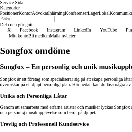
Service Sida
Kategorier
Positioner
Kontor
Advokat
Inlärning
Konferenser
Lager
Lokal
Kommunika
Dela och gör gott
X
Facebook
Instagram
LinkedIn
YouTube
Pin
Mitt konto
Bli medlem
Maila nyheter
Songfox omdöme
Songfox – En personlig och unik musikuppl
Songfox är ett företag som specialiserar sig på att skapa personliga lå
överraskar på ett djupt personligt plan. Här nedan kan du läsa några a
Unika och Personliga Låtar
Genom att samarbeta med erfarna artister och musiker lyckas Songfox ska
och personlig musikupplevelse som berör på djupet.
Trevlig och Professonell Kundservice