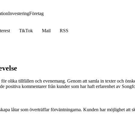
tion
Investering
Företag
terest
TikTok
Mail
RSS
evelse
tar för olika tillfällen och evenemang. Genom att samla in texter och ö
v de positiva kommentarer från kunder som har haft erfarenhet av Songf
pa låtar som överträffar förväntningarna. Kunden har möjlighet att skic