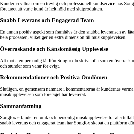
Kunderna vittnar om en trevlig och professionell kundservice hos Songfo
företaget att varje kund är helt nöjd med slutprodukten.
Snabb Leverans och Engagerad Team
En annan positiv aspekt som framhävs är den snabba leveransen av lå
hela processen, vilket ger en extra dimension till musikupplevelsen.
Överraskande och Känslomässig Upplevelse
Att motta en personlig låt från Songfox beskrivs ofta som en överraska
och stunder som varar för evigt.
Rekommendationer och Positiva Omdömen
Slutligen, en gemensam nämnare i kommentarerna är kundernas varma
musikupplevelsen som företaget har levererat.
Sammanfattning
Songfox erbjuder en unik och personlig musikupplevelse för alla tillfä
snabb leverans och engagerat team har Songfox skapat en plattform där m