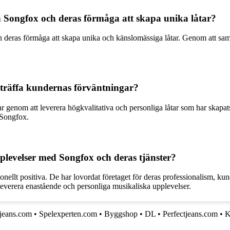
n Songfox och deras förmåga att skapa unika låtar?
h deras förmåga att skapa unika och känslomässiga låtar. Genom att sam
erträffa kundernas förväntningar?
ar genom att leverera högkvalitativa och personliga låtar som har ska
 Songfox.
levelser med Songfox och deras tjänster?
llt positiva. De har lovordat företaget för deras professionalism, kun
everera enastående och personliga musikaliska upplevelser.
tjeans.com
•
Spelexperten.com
•
Byggshop
•
DL
•
Perfectjeans.com
•
K