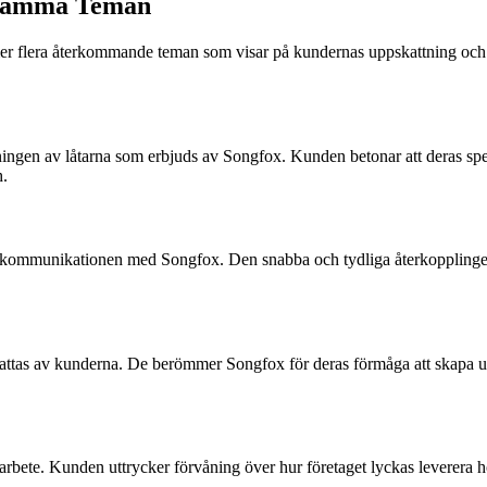
nsamma Teman
er flera återkommande teman som visar på kundernas uppskattning oc
gen av låtarna som erbjuds av Songfox. Kunden betonar att deras specif
h.
m i kommunikationen med Songfox. Den snabba och tydliga återkoppling
pskattas av kunderna. De berömmer Songfox för deras förmåga att skapa 
bete. Kunden uttrycker förvåning över hur företaget lyckas leverera hög