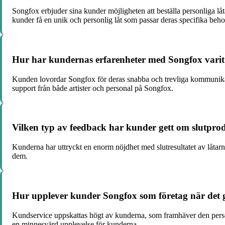
Songfox erbjuder sina kunder möjligheten att beställa personliga låta
kunder få en unik och personlig låt som passar deras specifika beho
Hur har kundernas erfarenheter med Songfox varit
Kunden lovordar Songfox för deras snabba och trevliga kommunikatio
support från både artister och personal på Songfox.
Vilken typ av feedback har kunder gett om slutpro
Kunderna har uttryckt en enorm nöjdhet med slutresultatet av låtarn
dem.
Hur upplever kunder Songfox som företag när det g
Kundservice uppskattas högt av kunderna, som framhäver den pers
en minnesvärd upplevelse för kunderna.