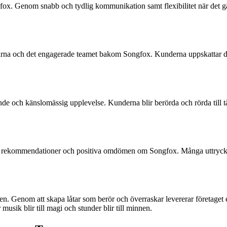
x. Genom snabb och tydlig kommunikation samt flexibilitet när det gäller
tarna och det engagerade teamet bakom Songfox. Kunderna uppskattar 
nde och känslomässig upplevelse. Kunderna blir berörda och rörda till t
 rekommendationer och positiva omdömen om Songfox. Många uttrycker
llen. Genom att skapa låtar som berör och överraskar levererar företage
usik blir till magi och stunder blir till minnen.