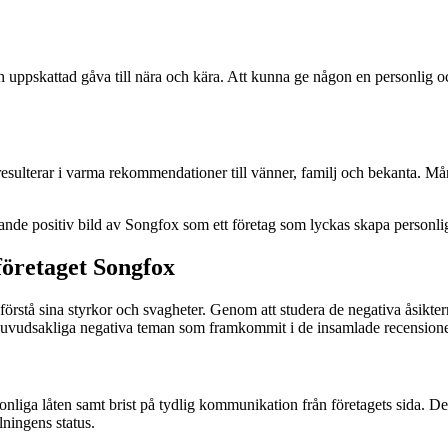
 uppskattad gåva till nära och kära. Att kunna ge någon en personlig oc
esulterar i varma rekommendationer till vänner, familj och bekanta. Mån
de positiv bild av Songfox som ett företag som lyckas skapa personlig
företaget Songfox
 förstå sina styrkor och svagheter. Genom att studera de negativa åsikt
 huvudsakliga negativa teman som framkommit i de insamlade recension
nliga låten samt brist på tydlig kommunikation från företagets sida. Det h
lningens status.