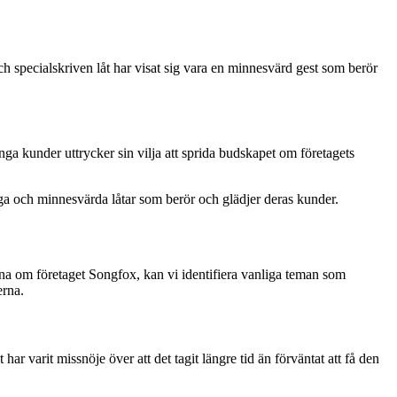
h specialskriven låt har visat sig vara en minnesvärd gest som berör
ga kunder uttrycker sin vilja att sprida budskapet om företagets
a och minnesvärda låtar som berör och glädjer deras kunder.
erna om företaget Songfox, kan vi identifiera vanliga teman som
erna.
ar varit missnöje över att det tagit längre tid än förväntat att få den