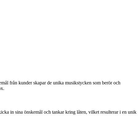
nskemål från kunder skapar de unika musikstycken som berör och
ox.
ka in sina önskemål och tankar kring låten, vilket resulterar i en unik