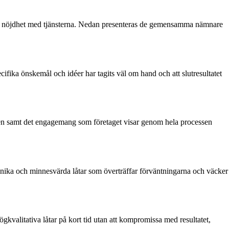
h nöjdhet med tjänsterna. Nedan presenteras de gemensamma nämnare
ika önskemål och idéer har tagits väl om hand och att slutresultatet
en samt det engagemang som företaget visar genom hela processen
unika och minnesvärda låtar som överträffar förväntningarna och väcker
kvalitativa låtar på kort tid utan att kompromissa med resultatet,