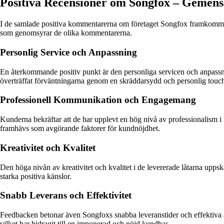
Positiva Recensioner om Songfox – Geme
I de samlade positiva kommentarerna om företaget Songfox framkomm
som genomsyrar de olika kommentarerna.
Personlig Service och Anpassning
En återkommande positiv punkt är den personliga servicen och anpassnin
överträffat förväntningarna genom en skräddarsydd och personlig touc
Professionell Kommunikation och Engagemang
Kunderna bekräftar att de har upplevt en hög nivå av professionalis
framhävs som avgörande faktorer för kundnöjdhet.
Kreativitet och Kvalitet
Den höga nivån av kreativitet och kvalitet i de levererade låtarna up
starka positiva känslor.
Snabb Leverans och Effektivitet
Feedbacken betonar även Songfoxs snabba leveranstider och effektiva ar
vilket har bidragit till en imponerad och nöjd kundbas.