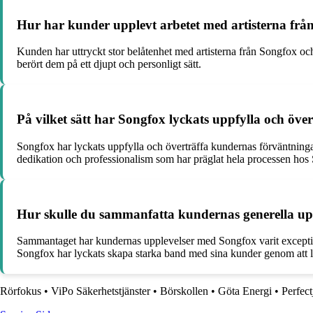
Hur har kunder upplevt arbetet med artisterna frå
Kunden har uttryckt stor belåtenhet med artisterna från Songfox oc
berört dem på ett djupt och personligt sätt.
På vilket sätt har Songfox lyckats uppfylla och öv
Songfox har lyckats uppfylla och överträffa kundernas förväntning
dedikation och professionalism som har präglat hela processen hos
Hur skulle du sammanfatta kundernas generella upp
Sammantaget har kundernas upplevelser med Songfox varit exceptione
Songfox har lyckats skapa starka band med sina kunder genom att l
Rörfokus
•
ViPo Säkerhetstjänster
•
Börskollen
•
Göta Energi
•
Perfec