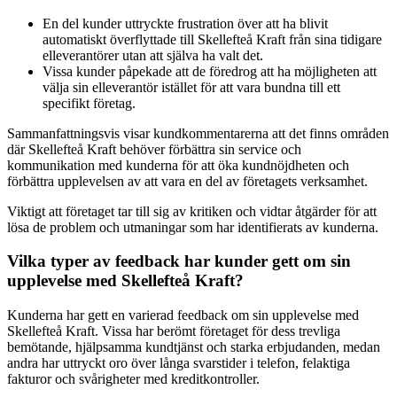
En del kunder uttryckte frustration över att ha blivit
automatiskt överflyttade till Skellefteå Kraft från sina tidigare
elleverantörer utan att själva ha valt det.
Vissa kunder påpekade att de föredrog att ha möjligheten att
välja sin elleverantör istället för att vara bundna till ett
specifikt företag.
Sammanfattningsvis visar kundkommentarerna att det finns områden
där Skellefteå Kraft behöver förbättra sin service och
kommunikation med kunderna för att öka kundnöjdheten och
förbättra upplevelsen av att vara en del av företagets verksamhet.
Viktigt att företaget tar till sig av kritiken och vidtar åtgärder för att
lösa de problem och utmaningar som har identifierats av kunderna.
Vilka typer av feedback har kunder gett om sin
upplevelse med Skellefteå Kraft?
Kunderna har gett en varierad feedback om sin upplevelse med
Skellefteå Kraft. Vissa har berömt företaget för dess trevliga
bemötande, hjälpsamma kundtjänst och starka erbjudanden, medan
andra har uttryckt oro över långa svarstider i telefon, felaktiga
fakturor och svårigheter med kreditkontroller.