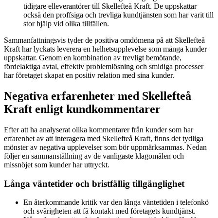
tidigare elleverantörer till Skellefteå Kraft. De uppskattar
också den proffsiga och trevliga kundtjänsten som har varit till
stor hjälp vid olika tillfällen.
Sammanfattningsvis tyder de positiva omdömena på att Skellefteå
Kraft har lyckats leverera en helhetsupplevelse som många kunder
uppskattar. Genom en kombination av trevligt bemötande,
fördelaktiga avtal, effektiv problemlösning och smidiga processer
har företaget skapat en positiv relation med sina kunder.
Negativa erfarenheter med Skellefteå
Kraft enligt kundkommentarer
Efter att ha analyserat olika kommentarer från kunder som har
erfarenhet av att interagera med Skellefteå Kraft, finns det tydliga
mönster av negativa upplevelser som bör uppmärksammas. Nedan
följer en sammanställning av de vanligaste klagomålen och
missnöjet som kunder har uttryckt.
Långa väntetider och bristfällig tillgänglighet
En återkommande kritik var den långa väntetiden i telefonkö
och svårigheten att få kontakt med företagets kundtjänst.