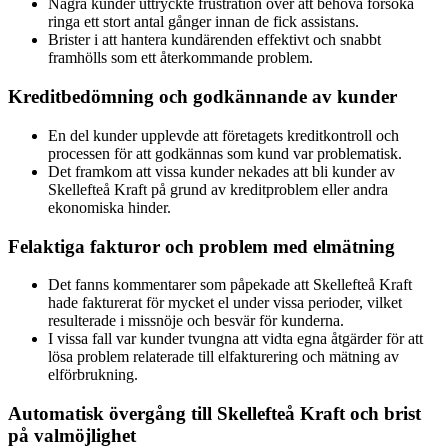
Några kunder uttryckte frustration över att behöva försöka
ringa ett stort antal gånger innan de fick assistans.
Brister i att hantera kundärenden effektivt och snabbt
framhölls som ett återkommande problem.
Kreditbedömning och godkännande av kunder
En del kunder upplevde att företagets kreditkontroll och
processen för att godkännas som kund var problematisk.
Det framkom att vissa kunder nekades att bli kunder av
Skellefteå Kraft på grund av kreditproblem eller andra
ekonomiska hinder.
Felaktiga fakturor och problem med elmätning
Det fanns kommentarer som påpekade att Skellefteå Kraft
hade fakturerat för mycket el under vissa perioder, vilket
resulterade i missnöje och besvär för kunderna.
I vissa fall var kunder tvungna att vidta egna åtgärder för att
lösa problem relaterade till elfakturering och mätning av
elförbrukning.
Automatisk övergång till Skellefteå Kraft och brist
på valmöjlighet