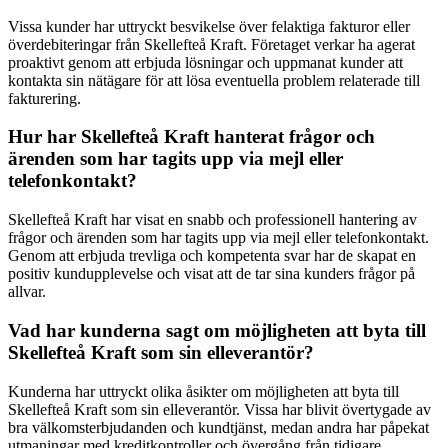
Vissa kunder har uttryckt besvikelse över felaktiga fakturor eller
överdebiteringar från Skellefteå Kraft. Företaget verkar ha agerat
proaktivt genom att erbjuda lösningar och uppmanat kunder att
kontakta sin nätägare för att lösa eventuella problem relaterade till
fakturering.
Hur har Skellefteå Kraft hanterat frågor och
ärenden som har tagits upp via mejl eller
telefonkontakt?
Skellefteå Kraft har visat en snabb och professionell hantering av
frågor och ärenden som har tagits upp via mejl eller telefonkontakt.
Genom att erbjuda trevliga och kompetenta svar har de skapat en
positiv kundupplevelse och visat att de tar sina kunders frågor på
allvar.
Vad har kunderna sagt om möjligheten att byta till
Skellefteå Kraft som sin elleverantör?
Kunderna har uttryckt olika åsikter om möjligheten att byta till
Skellefteå Kraft som sin elleverantör. Vissa har blivit övertygade av
bra välkomsterbjudanden och kundtjänst, medan andra har påpekat
utmaningar med kreditkontroller och övergång från tidigare