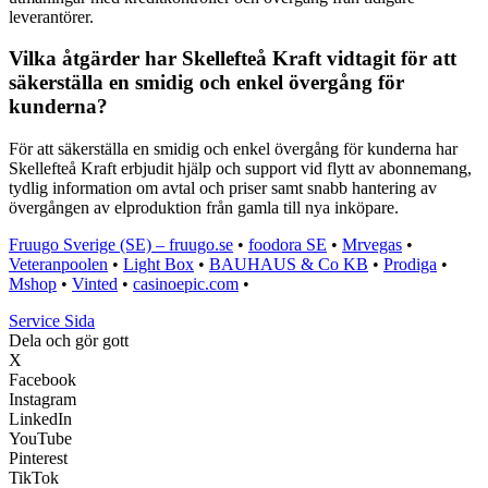
leverantörer.
Vilka åtgärder har Skellefteå Kraft vidtagit för att
säkerställa en smidig och enkel övergång för
kunderna?
För att säkerställa en smidig och enkel övergång för kunderna har
Skellefteå Kraft erbjudit hjälp och support vid flytt av abonnemang,
tydlig information om avtal och priser samt snabb hantering av
övergången av elproduktion från gamla till nya inköpare.
Fruugo Sverige (SE) – fruugo.se
•
foodora SE
•
Mrvegas
•
Veteranpoolen
•
Light Box
•
BAUHAUS & Co KB
•
Prodiga
•
Mshop
•
Vinted
•
casinoepic.com
•
Service Sida
Dela och gör gott
X
Facebook
Instagram
LinkedIn
YouTube
Pinterest
TikTok