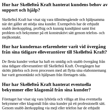
Hur har Skellefteå Kraft hanterat kundens behov av
support och hjälp?
Skellefteå Kraft har visat sig vara tillmötesgående och hjälpsamma
när det gäller att stödja sina kunder. Exempelvis har de erbjudit
snabb återkoppling, proffsig och kunnig kundtjänst samt löst
problem och bekymmer på ett konstruktivt sätt genom telefon- och
mejlkontakt.
Hur har kundernas erfarenheter varit vid övergång
från sina tidigare elleverantörer till Skellefteå Kraft?
De flesta kunder verkar ha haft en smidig och snabb övergång från
sina tidigare elleverantörer till Skellefteå Kraft. Övergången har
skötts jättebra och även processen med att flytta sina elabonnemang
har varit genomtänkt och hjälpsam från företagets sida.
Hur har Skellefteå Kraft hanterat eventuella
bekymmer eller klagomål från sina kunder?
Företaget har visat sig vara lyhörda och villiga att lösa eventuella
bekymmer eller klagomål från sina kunder på ett professionellt sätt.
Genom snabb återkoppling via mejl eller telefon har de erbjudit