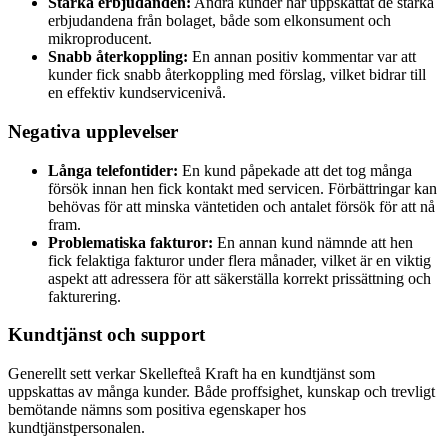
Starka erbjudanden:
Andra kunder har uppskattat de starka
erbjudandena från bolaget, både som elkonsument och
mikroproducent.
Snabb återkoppling:
En annan positiv kommentar var att
kunder fick snabb återkoppling med förslag, vilket bidrar till
en effektiv kundservicenivå.
Negativa upplevelser
Långa telefontider:
En kund påpekade att det tog många
försök innan hen fick kontakt med servicen. Förbättringar kan
behövas för att minska väntetiden och antalet försök för att nå
fram.
Problematiska fakturor:
En annan kund nämnde att hen
fick felaktiga fakturor under flera månader, vilket är en viktig
aspekt att adressera för att säkerställa korrekt prissättning och
fakturering.
Kundtjänst och support
Generellt sett verkar Skellefteå Kraft ha en kundtjänst som
uppskattas av många kunder. Både proffsighet, kunskap och trevligt
bemötande nämns som positiva egenskaper hos
kundtjänstpersonalen.