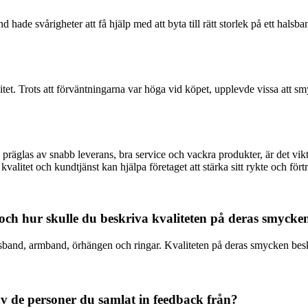
hade svårigheter att få hjälp med att byta till rätt storlek på ett halsband
et. Trots att förväntningarna var höga vid köpet, upplevde vissa att smy
äglas av snabb leverans, bra service och vackra produkter, är det vik
 kvalitet och kundtjänst kan hjälpa företaget att stärka sitt rykte och fö
och hur skulle du beskriva kvaliteten på deras smycke
lsband, armband, örhängen och ringar. Kvaliteten på deras smycken besk
 de personer du samlat in feedback från?