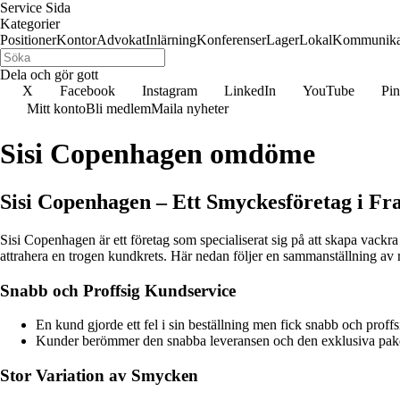
Service Sida
Kategorier
Positioner
Kontor
Advokat
Inlärning
Konferenser
Lager
Lokal
Kommunika
Dela och gör gott
X
Facebook
Instagram
LinkedIn
YouTube
Pin
Mitt konto
Bli medlem
Maila nyheter
Sisi Copenhagen omdöme
Sisi Copenhagen – Ett Smyckesföretag i F
Sisi Copenhagen är ett företag som specialiserat sig på att skapa vackr
attrahera en trogen kundkrets. Här nedan följer en sammanställning av 
Snabb och Proffsig Kundservice
En kund gjorde ett fel i sin beställning men fick snabb och proffs
Kunder berömmer den snabba leveransen och den exklusiva pake
Stor Variation av Smycken