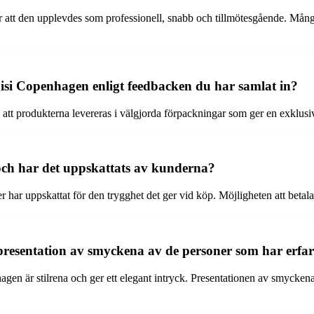
 den upplevdes som professionell, snabb och tillmötesgående. Många ku
isi Copenhagen enligt feedbacken du har samlat in?
 att produkterna levereras i välgjorda förpackningar som ger en exklus
och har det uppskattats av kunderna?
 har uppskattat för den trygghet det ger vid köp. Möjligheten att betal
resentation av smyckena av de personer som har erfar
en är stilrena och ger ett elegant intryck. Presentationen av smyckena i