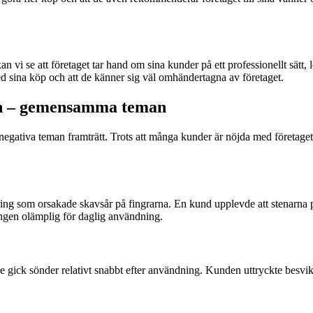
se att företaget tar hand om sina kunder på ett professionellt sätt, lev
d sina köp och att de känner sig väl omhändertagna av företaget.
en – gemensamma teman
egativa teman framträtt. Trots att många kunder är nöjda med företagets
om orsakade skavsår på fingrarna. En kund upplevde att stenarna på rin
ngen olämplig för daglig användning.
gick sönder relativt snabbt efter användning. Kunden uttryckte besvikel