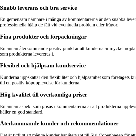
Snabb leverans och bra service
En gemensam nämnare i många av kommentarerna är den snabba leverans
professionella hjälp de fått vid eventuella problem eller frågor.
Fina produkter och förpackningar
En annan återkommande positiv punkt är att kunderna är mycket nöjda
som produkterna levereras i.
Flexibel och hjälpsam kundservice
Kunderna uppskattar den flexibilitet och hjälpsamhet som företagets kundt
till en positiv köpupplevelse för kunderna.
Hög kvalitet till överkomliga priser
En annan aspekt som prisas i kommentarerna är att produkterna upplevs
håller en god standard.
Återkommande kunder och rekommendationer
Det är tydligt att många kunder har återvänt till Sisi Copenhagen för at