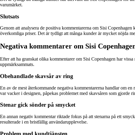
varumärket.
Slutsats
Genom att analysera de positiva kommentarerna om Sisi Copenhagen kan vi 
överkomliga priser. Det är tydligt att många kunder är mycket nöjda me
Negativa kommentarer om Sisi Copenhag
Efter att ha granskat olika kommentarer om Sisi Copenhagen har vissa n
uppmärksammats.
Obehandlade skavsår av ring
En av de mest återkommande negativa kommentarerna handlar om en ring s
var vacker i designen, påpekas problemet med skavsåren som gjorde ri
Stenar gick sönder på smycket
En annan negativ kommentar riktade fokus på att stenarna på ett smycke 
resulterade i en bristfällig användarupplevelse.
Problem med kundtjänsten