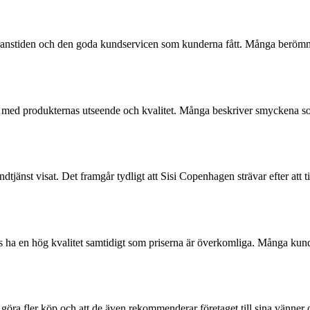
tiden och den goda kundservicen som kunderna fått. Många berömmer fö
 med produkternas utseende och kvalitet. Många beskriver smyckena s
jänst visat. Det framgår tydligt att Sisi Copenhagen strävar efter att til
 ha en hög kvalitet samtidigt som priserna är överkomliga. Många kunde
t göra fler köp och att de även rekommenderar företaget till sina vänner