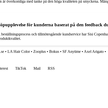
en är överkomliga med tanke på den höga kvaliteten på smyckena. Många 
köpupplevelse för kunderna baserat på den feedback du
 beställningsprocess och tillmötesgående kundservice har Sisi Copenha
oduktkvalitet.
.se
•
LA Hair Color
•
Zooplus
•
Bokus
•
SF Anytime
•
Axel Arigato
•
terest
TikTok
Mail
RSS