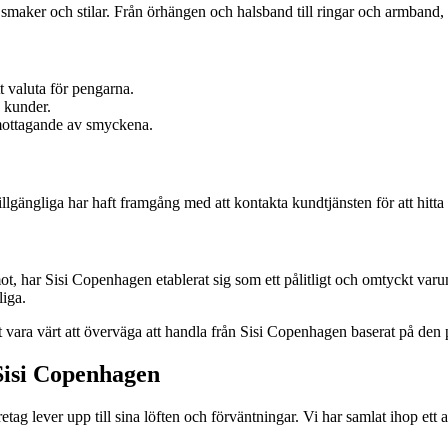
smaker och stilar. Från örhängen och halsband till ringar och armband, d
t valuta för pengarna.
 kunder.
 mottagande av smyckena.
llgängliga har haft framgång med att kontakta kundtjänsten för att hitta
mot, har Sisi Copenhagen etablerat sig som ett pålitligt och omtyckt v
liga.
t vara värt att överväga att handla från Sisi Copenhagen baserat på den 
Sisi Copenhagen
retag lever upp till sina löften och förväntningar. Vi har samlat ihop et