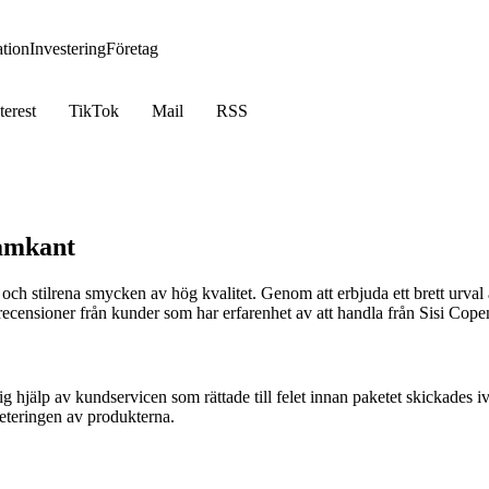
tion
Investering
Företag
terest
TikTok
Mail
RSS
ramkant
a och stilrena smycken av hög kvalitet. Genom att erbjuda ett brett urva
recensioner från kunder som har erfarenhet av att handla från Sisi Cop
ig hjälp av kundservicen som rättade till felet innan paketet skickades i
teringen av produkterna.