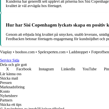
Kunderna har generellt sett upplevt att priserna hos Sisi Copenhag
kvalitet är väl avvägda hos företaget.
Hur har Sisi Copenhagen lyckats skapa en positiv 
Genom att erbjuda hög kvalitet på smycken, snabb leverans, smidig
Feedbacken betonar företagets engagemang för kundnöjdhet och pr
Viaplay
•
boohoo.com
•
Spelexperten.com
•
Laddstoppet
•
Fotproffsen
Service Sida
Dela och gör gott
X
Facebook
Instagram
LinkedIn
YouTube
Pin
Lär känna oss
Skicka mail
Pressen
Marknadsföring
Konto
Nyhetsbrev
Partners
Skicka ett tips
© Användning av innehåll kräver tillstånd.