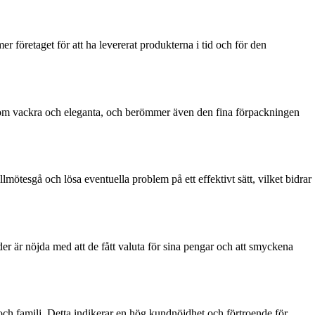
retaget för att ha levererat produkterna i tid och för den
om vackra och eleganta, och berömmer även den fina förpackningen
lmötesgå och lösa eventuella problem på ett effektivt sätt, vilket bidrar
r är nöjda med att de fått valuta för sina pengar och att smyckena
 och familj. Detta indikerar en hög kundnöjdhet och förtroende för