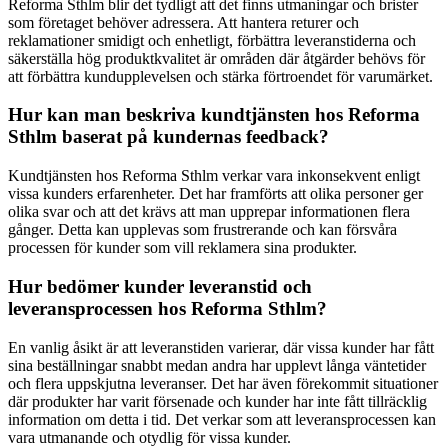
Reforma Sthlm blir det tydligt att det finns utmaningar och brister
som företaget behöver adressera. Att hantera returer och
reklamationer smidigt och enhetligt, förbättra leveranstiderna och
säkerställa hög produktkvalitet är områden där åtgärder behövs för
att förbättra kundupplevelsen och stärka förtroendet för varumärket.
Hur kan man beskriva kundtjänsten hos Reforma
Sthlm baserat på kundernas feedback?
Kundtjänsten hos Reforma Sthlm verkar vara inkonsekvent enligt
vissa kunders erfarenheter. Det har framförts att olika personer ger
olika svar och att det krävs att man upprepar informationen flera
gånger. Detta kan upplevas som frustrerande och kan försvåra
processen för kunder som vill reklamera sina produkter.
Hur bedömer kunder leveranstid och
leveransprocessen hos Reforma Sthlm?
En vanlig åsikt är att leveranstiden varierar, där vissa kunder har fått
sina beställningar snabbt medan andra har upplevt långa väntetider
och flera uppskjutna leveranser. Det har även förekommit situationer
där produkter har varit försenade och kunder har inte fått tillräcklig
information om detta i tid. Det verkar som att leveransprocessen kan
vara utmanande och otydlig för vissa kunder.