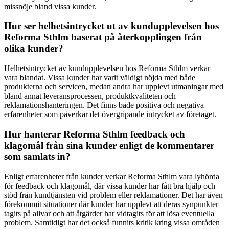
missnöje bland vissa kunder.
Hur ser helhetsintrycket ut av kundupplevelsen hos
Reforma Sthlm baserat på återkopplingen från
olika kunder?
Helhetsintrycket av kundupplevelsen hos Reforma Sthlm verkar
vara blandat. Vissa kunder har varit väldigt nöjda med både
produkterna och servicen, medan andra har upplevt utmaningar med
bland annat leveransprocessen, produktkvaliteten och
reklamationshanteringen. Det finns både positiva och negativa
erfarenheter som påverkar det övergripande intrycket av företaget.
Hur hanterar Reforma Sthlm feedback och
klagomål från sina kunder enligt de kommentarer
som samlats in?
Enligt erfarenheter från kunder verkar Reforma Sthlm vara lyhörda
för feedback och klagomål, där vissa kunder har fått bra hjälp och
stöd från kundtjänsten vid problem eller reklamationer. Det har även
förekommit situationer där kunder har upplevt att deras synpunkter
tagits på allvar och att åtgärder har vidtagits för att lösa eventuella
problem. Samtidigt har det också funnits kritik kring vissa områden