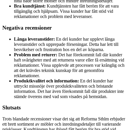
hitta både större möbler och mindre inredningsdetaljer.
Bra kundtjänst:
Kundtjänsten har fått beröm för att vara
tillgänglig och hjälpsam. Vissa kunder har fått stöd vid
reklamationer och problem med leveranser.
Negativa recensioner
Långa leveranstider:
En del kunder har upplevt långa
leveranstider och upprepade förseningar. Detta har lett till
besvikelser och frustration hos en del av köparna.
Problem med returer:
Det har förekommit fall där kunder
haft svårigheter med att returnera varor eller få ersättning vid
reklamationer. Vissa upplevde att processen var krånglig och
att det krävdes teknisk kunskap för att genomföra
reklamationer.
Produktkvalitet och information:
En del kunder har
uttryckt missnöje över produktkvaliteten och bristande
information. Det har även förekommit fall där produkter inte
stämde överens med vad som visades på hemsidan.
Slutsats
Trots blandade recensioner visar det sig att Reforma Sthlm erbjuder
ett brett sortiment av möbler och inredningsdetaljer till varierande
prisklasser. Kundtjänsten har ibland fått beröm för bra stöd vid