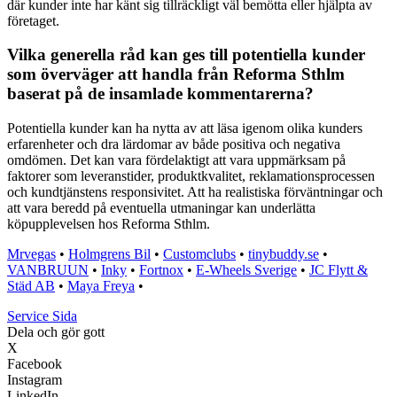
där kunder inte har känt sig tillräckligt väl bemötta eller hjälpta av
företaget.
Vilka generella råd kan ges till potentiella kunder
som överväger att handla från Reforma Sthlm
baserat på de insamlade kommentarerna?
Potentiella kunder kan ha nytta av att läsa igenom olika kunders
erfarenheter och dra lärdomar av både positiva och negativa
omdömen. Det kan vara fördelaktigt att vara uppmärksam på
faktorer som leveranstider, produktkvalitet, reklamationsprocessen
och kundtjänstens responsivitet. Att ha realistiska förväntningar och
att vara beredd på eventuella utmaningar kan underlätta
köpupplevelsen hos Reforma Sthlm.
Mrvegas
•
Holmgrens Bil
•
Customclubs
•
tinybuddy.se
•
VANBRUUN
•
Inky
•
Fortnox
•
E-Wheels Sverige
•
JC Flytt &
Städ AB
•
Maya Freya
•
Service Sida
Dela och gör gott
X
Facebook
Instagram
LinkedIn