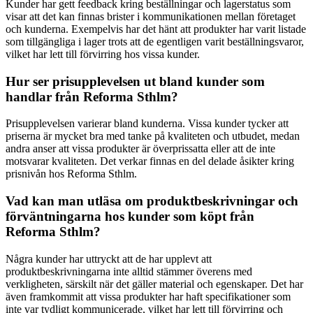
Kunder har gett feedback kring beställningar och lagerstatus som
visar att det kan finnas brister i kommunikationen mellan företaget
och kunderna. Exempelvis har det hänt att produkter har varit listade
som tillgängliga i lager trots att de egentligen varit beställningsvaror,
vilket har lett till förvirring hos vissa kunder.
Hur ser prisupplevelsen ut bland kunder som
handlar från Reforma Sthlm?
Prisupplevelsen varierar bland kunderna. Vissa kunder tycker att
priserna är mycket bra med tanke på kvaliteten och utbudet, medan
andra anser att vissa produkter är överprissatta eller att de inte
motsvarar kvaliteten. Det verkar finnas en del delade åsikter kring
prisnivån hos Reforma Sthlm.
Vad kan man utläsa om produktbeskrivningar och
förväntningarna hos kunder som köpt från
Reforma Sthlm?
Några kunder har uttryckt att de har upplevt att
produktbeskrivningarna inte alltid stämmer överens med
verkligheten, särskilt när det gäller material och egenskaper. Det har
även framkommit att vissa produkter har haft specifikationer som
inte var tydligt kommunicerade, vilket har lett till förvirring och