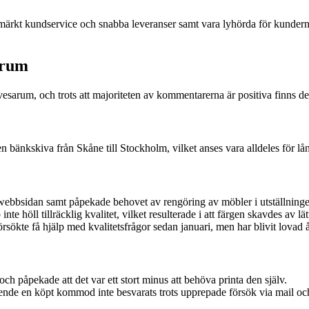
utmärkt kundservice och snabba leveranser samt vara lyhörda för kunder
arum
vesarum, och trots att majoriteten av kommentarerna är positiva finns d
n bänkskiva från Skåne till Stockholm, vilket anses vara alldeles för lån
bbsidan samt påpekade behovet av rengöring av möbler i utställninge
 höll tillräcklig kvalitet, vilket resulterade i att färgen skavdes av lät
 få hjälp med kvalitetsfrågor sedan januari, men har blivit lovad åter
och påpekade att det var ett stort minus att behöva printa den själv.
ende en köpt kommod inte besvarats trots upprepade försök via mail och t