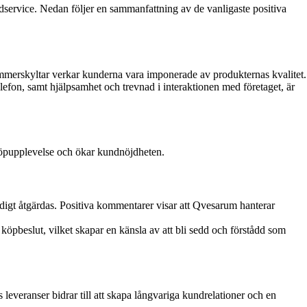
ervice. Nedan följer en sammanfattning av de vanligaste positiva
merskyltar verkar kunderna vara imponerade av produkternas kvalitet.
efon, samt hjälpsamhet och trevnad i interaktionen med företaget, är
 köpupplevelse och ökar kundnöjdheten.
digt åtgärdas. Positiva kommentarer visar att Qvesarum hanterar
öpbeslut, vilket skapar en känsla av att bli sedd och förstådd som
leveranser bidrar till att skapa långvariga kundrelationer och en