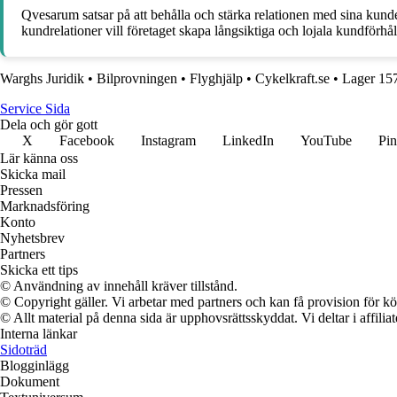
Qvesarum satsar på att behålla och stärka relationen med sina kund
kundrelationer vill företaget skapa långsiktiga och lojala kundförhå
Warghs Juridik
•
Bilprovningen
•
Flyghjälp
•
Cykelkraft.se
•
Lager 15
Service Sida
Dela och gör gott
X
Facebook
Instagram
LinkedIn
YouTube
Pin
Lär känna oss
Skicka mail
Pressen
Marknadsföring
Konto
Nyhetsbrev
Partners
Skicka ett tips
© Användning av innehåll kräver tillstånd.
© Copyright gäller. Vi arbetar med partners och kan få provision för
© Allt material på denna sida är upphovsrättsskyddat. Vi deltar i affilia
Interna länkar
Sidoträd
Blogginlägg
Dokument