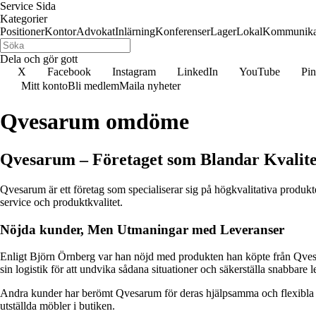
Service Sida
Kategorier
Positioner
Kontor
Advokat
Inlärning
Konferenser
Lager
Lokal
Kommunika
Dela och gör gott
X
Facebook
Instagram
LinkedIn
YouTube
Pin
Mitt konto
Bli medlem
Maila nyheter
Qvesarum omdöme
Qvesarum – Företaget som Blandar Kvalit
Qvesarum är ett företag som specialiserar sig på högkvalitativa produkt
service och produktkvalitet.
Nöjda kunder, Men Utmaningar med Leveranser
Enligt Björn Örnberg var han nöjd med produkten han köpte från Qvesa
sin logistik för att undvika sådana situationer och säkerställa snabbare l
Andra kunder har berömt Qvesarum för deras hjälpsamma och flexibla in
utställda möbler i butiken.