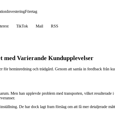
tion
Investering
Företag
terest
TikTok
Mail
RSS
et med Varierande Kundupplevelser
er för heminredning och trädgård. Genom att samla in feedback från kund
rum. Men han upplevde problem med transporten, vilket resulterade i e
everanser.
ställning. De har dock lagt fram förslag om att få mer detaljerade måt