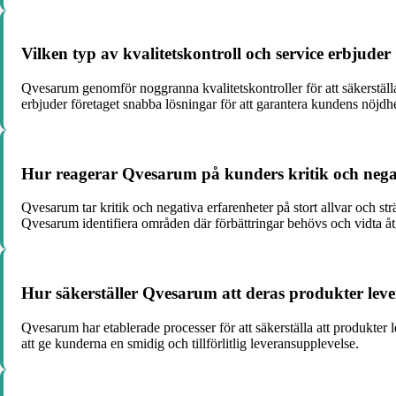
Vilken typ av kvalitetskontroll och service erbjude
Qvesarum genomför noggranna kvalitetskontroller för att säkerställ
erbjuder företaget snabba lösningar för att garantera kundens nöjdhe
Hur reagerar Qvesarum på kunders kritik och negati
Qvesarum tar kritik och negativa erfarenheter på stort allvar och st
Qvesarum identifiera områden där förbättringar behövs och vidta åtg
Hur säkerställer Qvesarum att deras produkter levere
Qvesarum har etablerade processer för att säkerställa att produkter l
att ge kunderna en smidig och tillförlitlig leveransupplevelse.