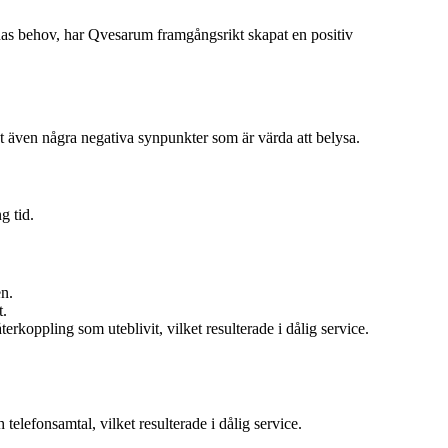
nas behov, har Qvesarum framgångsrikt skapat en positiv
et även några negativa synpunkter som är värda att belysa.
g tid.
n.
t.
koppling som uteblivit, vilket resulterade i dålig service.
elefonsamtal, vilket resulterade i dålig service.