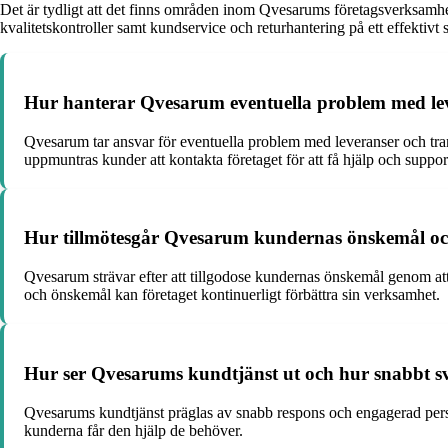
Det är tydligt att det finns områden inom Qvesarums företagsverksamhet 
kvalitetskontroller samt kundservice och returhantering på ett effektivt sä
Hur hanterar Qvesarum eventuella problem med lev
Qvesarum tar ansvar för eventuella problem med leveranser och trans
uppmuntras kunder att kontakta företaget för att få hjälp och suppor
Hur tillmötesgår Qvesarum kundernas önskemål och
Qvesarum strävar efter att tillgodose kundernas önskemål genom at
och önskemål kan företaget kontinuerligt förbättra sin verksamhet.
Hur ser Qvesarums kundtjänst ut och hur snabbt sv
Qvesarums kundtjänst präglas av snabb respons och engagerad persona
kunderna får den hjälp de behöver.