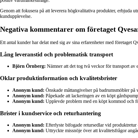
positiv varumärkesimage.
Genom att fokusera på att leverera högkvalitativa produkter, erbjuda 
kundupplevelse.
Negativa kommentarer om företaget Qves
Ett antal kunder har delat med sig av sina erfarenheter med företaget Q
Lång leveranstid och problematisk transport
Björn Örnberg:
Nämner att det tog två veckor för transport av e
Oklar produktinformation och kvalitetsbrister
Anonym kund:
Önskade måttangivelser på badrumsmöbler på we
Anonym kund:
Påpekade att lackeringen av en köpt gårdspump inte
Anonym kund:
Upplevde problem med en köpt kommod och försökte
Brister i kundservice och returhantering
Anonym kund:
Efterlyste bifogade retursedlar vid produktretur 
Anonym kund:
Uttryckte missnöje över att kvalitetsfrågor angå