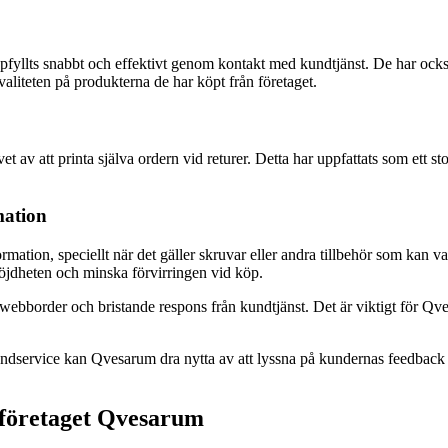
r uppfyllts snabbt och effektivt genom kontakt med kundtjänst. De har o
valiteten på produkterna de har köpt från företaget.
 av att printa själva ordern vid returer. Detta har uppfattats som ett st
ation
mation, speciellt när det gäller skruvar eller andra tillbehör som kan va
öjdheten och minska förvirringen vid köp.
 webborder och bristande respons från kundtjänst. Det är viktigt för Q
d kundservice kan Qvesarum dra nytta av att lyssna på kundernas feedbac
 företaget Qvesarum