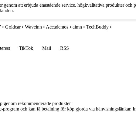
er genom att erbjuda enastående service, högkvalitativa produkter och 
llanden.
7
•
Goldcar
•
Waveinn
•
Accademos
•
aimn
•
TechBuddy
•
terest
TikTok
Mail
RSS
 köp genom rekommenderade produkter.
te-program och kan få betalning för köp gjorda via hänvisningslänkar. Inn