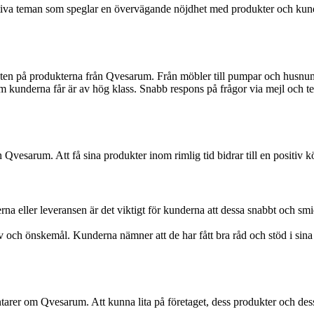
iva teman som speglar en övervägande nöjdhet med produkter och kunds
ten på produkterna från Qvesarum. Från möbler till pumpar och husnum
kunderna får är av hög klass. Snabb respons på frågor via mejl och tel
 Qvesarum. Att få sina produkter inom rimlig tid bidrar till en positiv
a eller leveransen är det viktigt för kunderna att dessa snabbt och smi
och önskemål. Kunderna nämner att de har fått bra råd och stöd i sina k
arer om Qvesarum. Att kunna lita på företaget, dess produkter och dess 