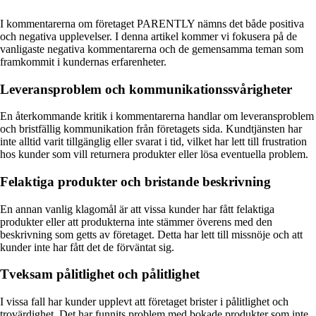
I kommentarerna om företaget PARENTLY nämns det både positiva
och negativa upplevelser. I denna artikel kommer vi fokusera på de
vanligaste negativa kommentarerna och de gemensamma teman som
framkommit i kundernas erfarenheter.
Leveransproblem och kommunikationssvårigheter
En återkommande kritik i kommentarerna handlar om leveransproblem
och bristfällig kommunikation från företagets sida. Kundtjänsten har
inte alltid varit tillgänglig eller svarat i tid, vilket har lett till frustration
hos kunder som vill returnera produkter eller lösa eventuella problem.
Felaktiga produkter och bristande beskrivning
En annan vanlig klagomål är att vissa kunder har fått felaktiga
produkter eller att produkterna inte stämmer överens med den
beskrivning som getts av företaget. Detta har lett till missnöje och att
kunder inte har fått det de förväntat sig.
Tveksam pålitlighet och pålitlighet
I vissa fall har kunder upplevt att företaget brister i pålitlighet och
trovärdighet. Det har funnits problem med bokade produkter som inte