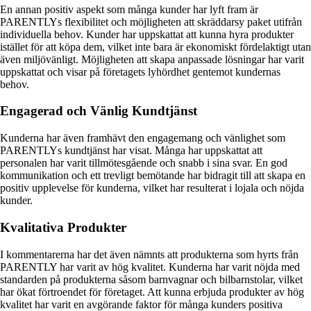
En annan positiv aspekt som många kunder har lyft fram är
PARENTLYs flexibilitet och möjligheten att skräddarsy paket utifrån
individuella behov. Kunder har uppskattat att kunna hyra produkter
istället för att köpa dem, vilket inte bara är ekonomiskt fördelaktigt utan
även miljövänligt. Möjligheten att skapa anpassade lösningar har varit
uppskattat och visar på företagets lyhördhet gentemot kundernas
behov.
Engagerad och Vänlig Kundtjänst
Kunderna har även framhävt den engagemang och vänlighet som
PARENTLYs kundtjänst har visat. Många har uppskattat att
personalen har varit tillmötesgående och snabb i sina svar. En god
kommunikation och ett trevligt bemötande har bidragit till att skapa en
positiv upplevelse för kunderna, vilket har resulterat i lojala och nöjda
kunder.
Kvalitativa Produkter
I kommentarerna har det även nämnts att produkterna som hyrts från
PARENTLY har varit av hög kvalitet. Kunderna har varit nöjda med
standarden på produkterna såsom barnvagnar och bilbarnstolar, vilket
har ökat förtroendet för företaget. Att kunna erbjuda produkter av hög
kvalitet har varit en avgörande faktor för många kunders positiva