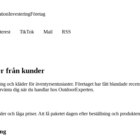
tion
Investering
Företag
terest
TikTok
Mail
RSS
r från kunder
g och kläder för äventyrsentusiaster. Företaget har fått blandade recen
vänta dig när du handlar hos OutdoorExperten.
der och låga priser. Att få paketet dagen efter beställning och produkten 
ing