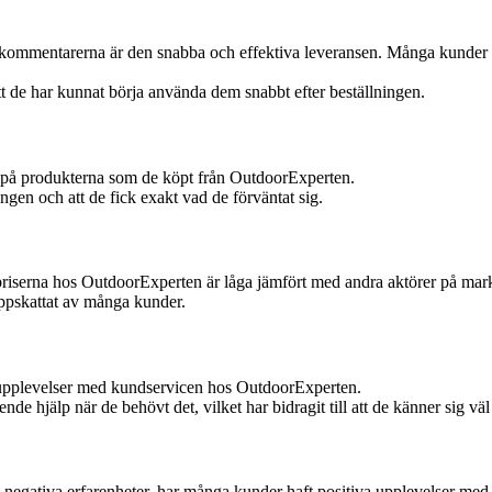
kommentarerna är den snabba och effektiva leveransen. Många kunder har u
t de har kunnat börja använda dem snabbt efter beställningen.
n på produkterna som de köpt från OutdoorExperten.
gen och att de fick exakt vad de förväntat sig.
t priserna hos OutdoorExperten är låga jämfört med andra aktörer på ma
 uppskattat av många kunder.
va upplevelser med kundservicen hos OutdoorExperten.
ende hjälp när de behövt det, vilket har bidragit till att de känner sig v
ch negativa erfarenheter, har många kunder haft positiva upplevelser me