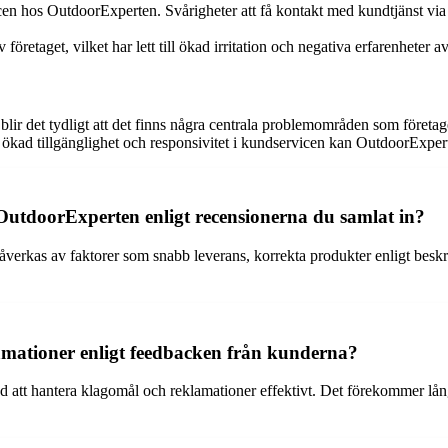
en hos OutdoorExperten. Svårigheter att få kontakt med kundtjänst via 
 företaget, vilket har lett till ökad irritation och negativa erfarenhet
 det tydligt att det finns några centrala problemområden som företage
h ökad tillgänglighet och responsivitet i kundservicen kan OutdoorExper
OutdoorExperten enligt recensionerna du samlat in?
erkas av faktorer som snabb leverans, korrekta produkter enligt beskr
mationer enligt feedbacken från kunderna?
tt hantera klagomål och reklamationer effektivt. Det förekommer långa