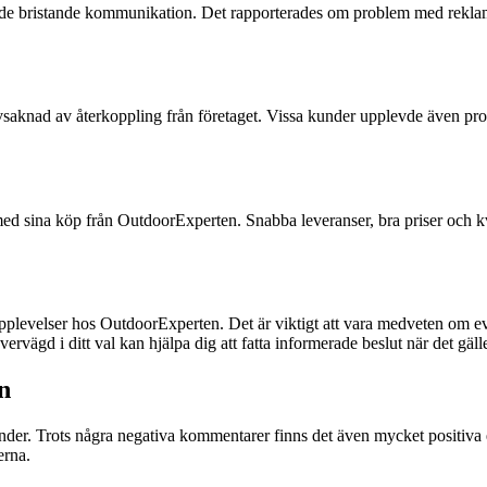
vde bristande kommunikation. Det rapporterades om problem med reklama
saknad av återkoppling från företaget. Vissa kunder upplevde även pro
d sina köp från OutdoorExperten. Snabba leveranser, bra priser och kval
plevelser hos OutdoorExperten. Det är viktigt att vara medveten om e
vervägd i ditt val kan hjälpa dig att fatta informerade beslut när det gä
n
under. Trots några negativa kommentarer finns det även mycket positiva 
erna.