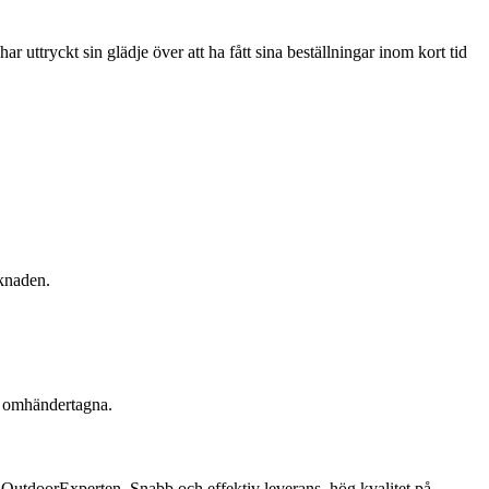
ttryckt sin glädje över att ha fått sina beställningar inom kort tid
rknaden.
äl omhändertagna.
d OutdoorExperten. Snabb och effektiv leverans, hög kvalitet på