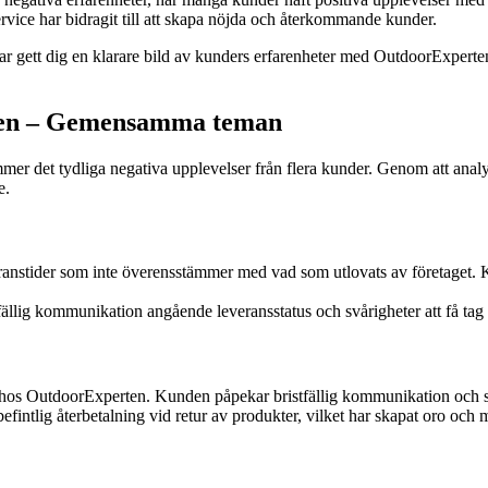
rvice har bidragit till att skapa nöjda och återkommande kunder.
gett dig en klarare bild av kunders erfarenheter med OutdoorExperten. Tä
ten – Gemensamma teman
r det tydliga negativa upplevelser från flera kunder. Genom att ana
e.
nstider som inte överensstämmer med vad som utlovats av företaget. Ku
llig kommunikation angående leveransstatus och svårigheter att få tag på
s OutdoorExperten. Kunden påpekar bristfällig kommunikation och svåri
fintlig återbetalning vid retur av produkter, vilket har skapat oro och