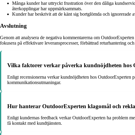
Många kunder har uttryckt frustration över den dåliga kundservic
återkopplingar har uppmärksammats.
Kunder har beskrivit att de känt sig bortglömda och ignorerade av
Avslutning
Genom att analysera de negativa kommentarerna om OutdoorExperten blir
fokusera på effektivare leveransprocesser, förbättrad returhantering oc
Vilka faktorer verkar påverka kundnöjdheten hos 
Enligt recensionerna verkar kundnöjdheten hos OutdoorExperten påv
kommunikationsutmaningar.
Hur hanterar OutdoorExperten klagomål och rekla
Enligt kundernas feedback verkar OutdoorExperten ha problem med a
få kontakt med kundtjänsten.