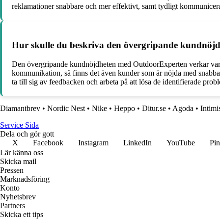
reklamationer snabbare och mer effektivt, samt tydligt kommunicer
Hur skulle du beskriva den övergripande kundnöj
Den övergripande kundnöjdheten med OutdoorExperten verkar vara 
kommunikation, så finns det även kunder som är nöjda med snabba le
ta till sig av feedbacken och arbeta på att lösa de identifierade pr
Diamantbrev
•
Nordic Nest
•
Nike
•
Heppo
•
Ditur.se
•
Agoda
•
Intimi
Service Sida
Dela och gör gott
X
Facebook
Instagram
LinkedIn
YouTube
Pin
Lär känna oss
Skicka mail
Pressen
Marknadsföring
Konto
Nyhetsbrev
Partners
Skicka ett tips