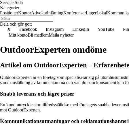
Service Sida
Kategorier
Positioner
Kontor
Advokat
Inlärning
Konferenser
Lager
Lokal
Kommunika
Dela och gör gott
X
Facebook
Instagram
LinkedIn
YouTube
Pin
Mitt konto
Bli medlem
Maila nyheter
OutdoorExperten omdöme
Artikel om OutdoorExperten – Erfarenhete
OutdoorExperten är en företag som specialiserar sig på utomhusutrustnin
sammanställning av kommentarerna och vad du som konsument kan för
Snabb leverans och lägre priser
En kund uttryckte stor tillfredsställelse med företagets snabba leveransti
mot OutdoorExperten.
Kommunikationsutmaningar och reklamationshanter