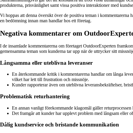
produkterna, prisvänlighet samt vissa positiva interaktioner med kundse
Vi hoppas att denna översikt över de positiva teman i kommentarerna har 
en bedömning innan man handlar hos ett företag.
Negativa kommentarer om OutdoorExper
I de insamlade kommentarerna om företaget OutdoorExperten framkomme
gemensamma teman som kunderna tar upp när de uttrycker sitt missnöj
Långsamma eller uteblivna leveranser
En återkommande kritik i kommentarerna handlar om långa levera
vilket har lett till frustration och missnöje.
Kunder rapporterar även om uteblivna leveransbekräftelser, bristfä
Problematisk returhantering
En annan vanligt förekommande klagomål gäller returprocessen ho
Det framgår att kunder har upplevt problem med långsam eller obe
Dålig kundservice och bristande kommunikation