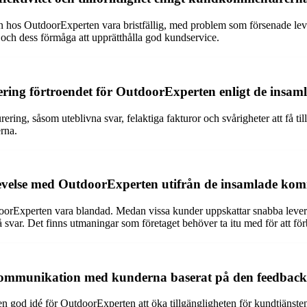
en hos OutdoorExperten vara bristfällig, med problem som försenade leve
t och dess förmåga att upprätthålla god kundservice.
ring förtroendet för OutdoorExperten enligt de insa
ing, såsom uteblivna svar, felaktiga fakturor och svårigheter att få til
rna.
evelse med OutdoorExperten utifrån de insamlade ko
rExperten vara blandad. Medan vissa kunder uppskattar snabba levera
å svar. Det finns utmaningar som företaget behöver ta itu med för att fö
kommunikation med kunderna baserat på den feedback 
 god idé för OutdoorExperten att öka tillgängligheten för kundtjänsten 