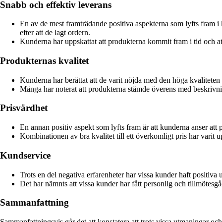
Snabb och effektiv leverans
En av de mest framträdande positiva aspekterna som lyfts fram i 
efter att de lagt ordern.
Kunderna har uppskattat att produkterna kommit fram i tid och at
Produkternas kvalitet
Kunderna har berättat att de varit nöjda med den höga kvalitete
Många har noterat att produkterna stämde överens med beskrivnin
Prisvärdhet
En annan positiv aspekt som lyfts fram är att kunderna anser at
Kombinationen av bra kvalitet till ett överkomligt pris har varit
Kundservice
Trots en del negativa erfarenheter har vissa kunder haft positi
Det har nämnts att vissa kunder har fått personlig och tillmötesgå
Sammanfattning
Sammanfattningsvis går det att konstatera att trots vissa utmaningar o