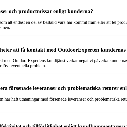
nser och productmissar enligt kunderna?
som att endast en del av beställd vara har kommit fram eller att fel prod
lemen.
heter att få kontakt med OutdoorExperten kundernas
kt med OutdoorExpertens kundtjänst verkar negativt påverka kundernas
er lösa eventuella problem.
era försenade leveranser och problematiska returer en
 har haft utmaningar med försenade leveranser och problematiska returer
fektivitet och tillförlitlighet enligt kundkommentarern