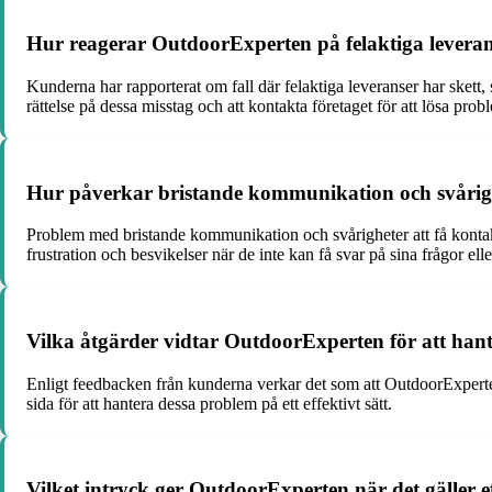
Hur reagerar OutdoorExperten på felaktiga levera
Kunderna har rapporterat om fall där felaktiga leveranser har skett, 
rättelse på dessa misstag och att kontakta företaget för att lösa prob
Hur påverkar bristande kommunikation och svårig
Problem med bristande kommunikation och svårigheter att få konta
frustration och besvikelser när de inte kan få svar på sina frågor ell
Vilka åtgärder vidtar OutdoorExperten för att hant
Enligt feedbacken från kunderna verkar det som att OutdoorExperten
sida för att hantera dessa problem på ett effektivt sätt.
Vilket intryck ger OutdoorExperten när det gäller ef