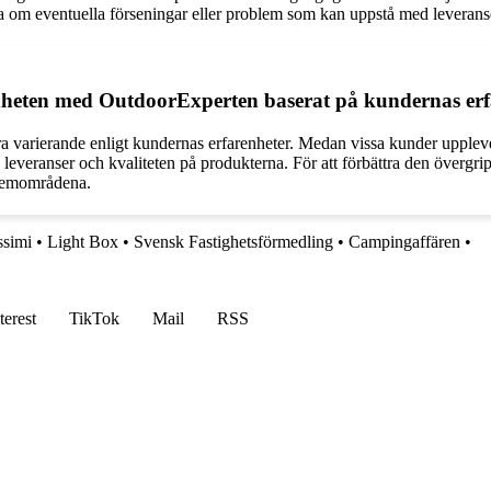
a om eventuella förseningar eller problem som kan uppstå med leveranse
dheten med OutdoorExperten baserat på kundernas erf
varierande enligt kundernas erfarenheter. Medan vissa kunder uppleve
veranser och kvaliteten på produkterna. För att förbättra den övergrip
oblemområdena.
ssimi
•
Light Box
•
Svensk Fastighetsförmedling
•
Campingaffären
•
terest
TikTok
Mail
RSS