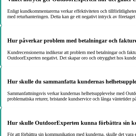
Enligt kundkommentarerna verkar effektiviteten och tillförlitlighet
med returhanteringen. Detta kan ge ett negativt intryck av företage
Hur påverkar problem med betalningar och fakture
Kundrecensionerna indikerar att problem med betalningar och fakturer
OutdoorExperten negativt. Det skapar oro och otrygghet hos kunde
Hur skulle du sammanfatta kundernas helhetsuppl
Sammanfattningsvis verkar kundernas helhetsupplevelse med Outdoo
problematiska returer, bristande kundservice och långa väntetider p
Hur skulle OutdoorExperten kunna förbättra sin 
För att förbättra sin kommunikation med kunderna, skulle det vara en