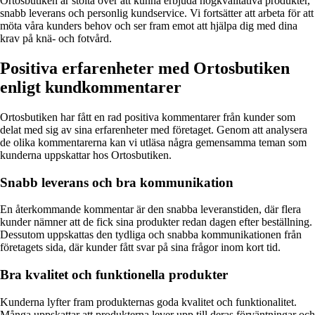
Ortosbutiken är stolta över att kunna erbjuda högkvalitativa produkter,
snabb leverans och personlig kundservice. Vi fortsätter att arbeta för att
möta våra kunders behov och ser fram emot att hjälpa dig med dina
krav på knä- och fotvård.
Positiva erfarenheter med Ortosbutiken
enligt kundkommentarer
Ortosbutiken har fått en rad positiva kommentarer från kunder som
delat med sig av sina erfarenheter med företaget. Genom att analysera
de olika kommentarerna kan vi utläsa några gemensamma teman som
kunderna uppskattar hos Ortosbutiken.
Snabb leverans och bra kommunikation
En återkommande kommentar är den snabba leveranstiden, där flera
kunder nämner att de fick sina produkter redan dagen efter beställning.
Dessutom uppskattas den tydliga och snabba kommunikationen från
företagets sida, där kunder fått svar på sina frågor inom kort tid.
Bra kvalitet och funktionella produkter
Kunderna lyfter fram produkternas goda kvalitet och funktionalitet.
Många uppskattar att produkterna lever upp till deras förväntningar och