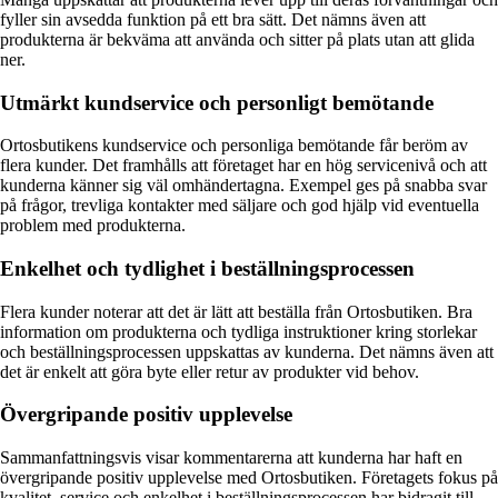
fyller sin avsedda funktion på ett bra sätt. Det nämns även att
produkterna är bekväma att använda och sitter på plats utan att glida
ner.
Utmärkt kundservice och personligt bemötande
Ortosbutikens kundservice och personliga bemötande får beröm av
flera kunder. Det framhålls att företaget har en hög servicenivå och att
kunderna känner sig väl omhändertagna. Exempel ges på snabba svar
på frågor, trevliga kontakter med säljare och god hjälp vid eventuella
problem med produkterna.
Enkelhet och tydlighet i beställningsprocessen
Flera kunder noterar att det är lätt att beställa från Ortosbutiken. Bra
information om produkterna och tydliga instruktioner kring storlekar
och beställningsprocessen uppskattas av kunderna. Det nämns även att
det är enkelt att göra byte eller retur av produkter vid behov.
Övergripande positiv upplevelse
Sammanfattningsvis visar kommentarerna att kunderna har haft en
övergripande positiv upplevelse med Ortosbutiken. Företagets fokus på
kvalitet, service och enkelhet i beställningsprocessen har bidragit till