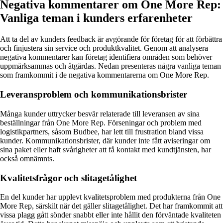
Negativa kommentarer om One More Rep:
Vanliga teman i kunders erfarenheter
Att ta del av kunders feedback är avgörande för företag för att förbättra
och finjustera sin service och produktkvalitet. Genom att analysera
negativa kommentarer kan företag identifiera områden som behöver
uppmärksammas och åtgärdas. Nedan presenteras några vanliga teman
som framkommit i de negativa kommentarerna om One More Rep.
Leveransproblem och kommunikationsbrister
Många kunder uttrycker besvär relaterade till leveransen av sina
beställningar från One More Rep. Förseningar och problem med
logistikpartners, såsom Budbee, har lett till frustration bland vissa
kunder. Kommunikationsbrister, där kunder inte fått aviseringar om
sina paket eller haft svårigheter att få kontakt med kundtjänsten, har
också omnämnts.
Kvalitetsfrågor och slitagetålighet
En del kunder har upplevt kvalitetsproblem med produkterna från One
More Rep, särskilt när det gäller slitagetålighet. Det har framkommit att
vissa plagg gått sönder snabbt eller inte hållit den förväntade kvaliteten