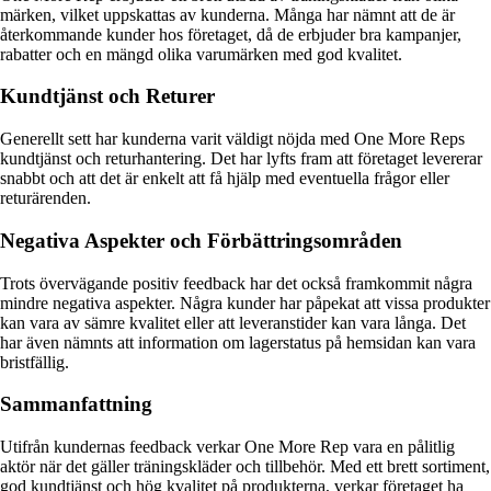
märken, vilket uppskattas av kunderna. Många har nämnt att de är
återkommande kunder hos företaget, då de erbjuder bra kampanjer,
rabatter och en mängd olika varumärken med god kvalitet.
Kundtjänst och Returer
Generellt sett har kunderna varit väldigt nöjda med One More Reps
kundtjänst och returhantering. Det har lyfts fram att företaget levererar
snabbt och att det är enkelt att få hjälp med eventuella frågor eller
returärenden.
Negativa Aspekter och Förbättringsområden
Trots övervägande positiv feedback har det också framkommit några
mindre negativa aspekter. Några kunder har påpekat att vissa produkter
kan vara av sämre kvalitet eller att leveranstider kan vara långa. Det
har även nämnts att information om lagerstatus på hemsidan kan vara
bristfällig.
Sammanfattning
Utifrån kundernas feedback verkar One More Rep vara en pålitlig
aktör när det gäller träningskläder och tillbehör. Med ett brett sortiment,
god kundtjänst och hög kvalitet på produkterna, verkar företaget ha