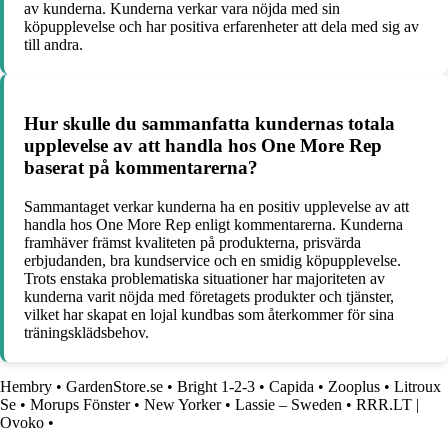
av kunderna. Kunderna verkar vara nöjda med sin
köpupplevelse och har positiva erfarenheter att dela med sig av
till andra.
Hur skulle du sammanfatta kundernas totala
upplevelse av att handla hos One More Rep
baserat på kommentarerna?
Sammantaget verkar kunderna ha en positiv upplevelse av att
handla hos One More Rep enligt kommentarerna. Kunderna
framhäver främst kvaliteten på produkterna, prisvärda
erbjudanden, bra kundservice och en smidig köpupplevelse.
Trots enstaka problematiska situationer har majoriteten av
kunderna varit nöjda med företagets produkter och tjänster,
vilket har skapat en lojal kundbas som återkommer för sina
träningsklädsbehov.
Hembry
•
GardenStore.se
•
Bright 1-2-3
•
Capida
•
Zooplus
•
Litroux
Se
•
Morups Fönster
•
New Yorker
•
Lassie – Sweden
•
RRR.LT |
Ovoko
•