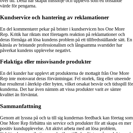
över tid. Detta har skapat missnöje och upplevts som ett bristande
värde för pengarna.
Kundservice och hantering av reklamationer
En del kommentarer pekar på brister i kundservicen hos One More
Rep. Kritik har riktats mot företagets reaktion på reklamationer och
deras förmåga att lösa kundens problem på ett tillfredsställande sätt. En
känsla av bristande professionalism och långsamma svarstider har
påverkat kundens upplevelse negativt.
Felaktiga eller missvisande produkter
En del kunder har upplevt att produkterna de mottagit från One More
Rep inte motsvarat deras förväntningar. Fel storlek, färg eller utseende
har resulterat i återköp eller byten, vilket orsakat besvär och tidsspill för
kunderna. Det har även nämnts att vissa produkter varit av sämre
kvalitet än förväntat.
Sammanfattning
Genom att lyssna på och ta till sig kundernas feedback kan företag som
One More Rep förbättra sin service och produkter för att skapa en mer
positiv kundupplevelse. Att aktivt arbeta med att lösa problem,