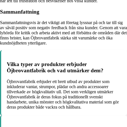
har lett till frustration och besvikelser hos vissa kunder.
Sammanfattning
Sammanfattningsvis är det viktigt att företag lyssnar på och tar till sig
av såväl positiv som negativ feedback från sina kunder. Genom att vara
lyhörda för kritik och arbeta aktivt med att förbättra de områden där det
finns brister, kan Öjbrovantfabrik stärka sitt varumärke och öka
kundnöjdheten ytterligare.
Vilka typer av produkter erbjuder
Öjbrovantfabrik och vad utmärker dem?
Öjbrovantfabrik erbjuder ett brett utbud av produkter som
inkluderar vantar, strumpor, plädar och andra accessoarer
tillverkade av högkvalitativ ull. Det som verkligen utmärker
Öjbrovantfabrik är deras fokus på traditionellt svenskt
handarbete, unika mönster och högkvalitativa material som gör
deras produkter både vackra och hållbara.