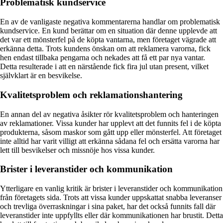
Problematisk kundservice
En av de vanligaste negativa kommentarerna handlar om problematisk
kundservice. En kund berättar om en situation där denne upplevde att
det var ett mönsterfel på de köpta vantarna, men företaget vägrade att
erkänna detta. Trots kundens önskan om att reklamera varorna, fick
hen endast tillbaka pengarna och nekades att få ett par nya vantar.
Detta resulterade i att en närstående fick fira jul utan present, vilket
självklart är en besvikelse.
Kvalitetsproblem och reklamationshantering
En annan del av negativa åsikter rör kvalitetsproblem och hanteringen
av reklamationer. Vissa kunder har upplevt att det funnits fel i de köpta
produkterna, såsom maskor som gått upp eller mönsterfel. Att företaget
inte alltid har varit villigt att erkänna sådana fel och ersätta varorna har
lett till besvikelser och missnöje hos vissa kunder.
Brister i leveranstider och kommunikation
Ytterligare en vanlig kritik är brister i leveranstider och kommunikation
från företagets sida. Trots att vissa kunder uppskattat snabba leveranser
och trevliga överraskningar i sina paket, har det också funnits fall där
leveranstider inte uppfyllts eller där kommunikationen har brustit. Detta