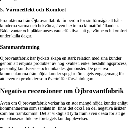
5. Värmeeffekt och Komfort
Produkterna från Öjbrovantfabrik får beröm för sin förmåga att hålla
kunderna varma och bekväma, även i extrema klimatförhållanden.
Både vantar och plädar anses vara effektiva i att ge värme och komfort
under kalla dagar.
Sammanfattning
Öjbrovantfabrik har lyckats skapa en stark relation med sina kunder
genom att erbjuda produkter av hög kvalitet, enkel beställningsprocess,
personlig kundservice och unika designmönster. De positiva
kommentarerna från nöjda kunder speglar företagets engagemang för
att leverera produkter som överträffar förväntningarna.
Negativa recensioner om Öjbrovantfabrik
Även om Öjbrovantfabrik verkar ha en stor mängd nöjda kunder enligt
kommentarerna som samlats in, finns det också en del negativa åsikter
som har framkommit. Det är viktigt att lyfta fram även dessa för att ge
en balanserad bild av företagets kundupplevelser.