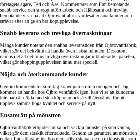
företagets ägare, Ted och Åse. Kommentarer som Fint bemötande,
snabb service och snyggt utfört arbete och Hjälpsamt och trevligt
bemötande visar på att Öjbrovantfabrik värdesätter sina kunder och
strävar efter att ge en bra köpupplevelse.
Snabb leverans och trevliga överraskningar
Många kunder noterar den snabba leveranstiden från Öjbrovantfabrik,
vilket gör det bekvämt att handla även i sista minuten. Dessutom
nämns det att det finns trevliga överraskningar inkluderade i paketen,
vilket gör shoppingupplevelsen ännu mer speciell.
Nöjda och återkommande kunder
Genom kommentarer som Jag köper gärna om o om igen och Jag
kommer att handla hos Öjbro vantfabrik igen, kan vi se att kunderna
inte bara är nöjda med sina köp utan också vill återvända för att
uppleva samma höga kvalitet och service på nytt.
Ensamrätt på mönstren
Öjbrovantfabrik erbjuder unika och vackra mönster på sina vantar,
vilket gör dem särskilt eftertraktade. Genom att garantera att mönstren
endast finns tillgängliga hos dem själva skapar de en exklusivitet som