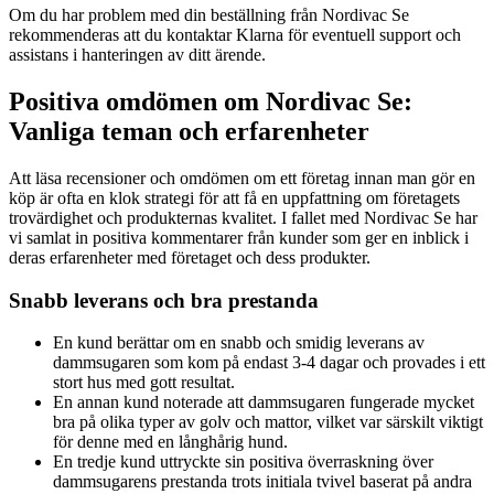
Om du har problem med din beställning från Nordivac Se
rekommenderas att du kontaktar Klarna för eventuell support och
assistans i hanteringen av ditt ärende.
Positiva omdömen om Nordivac Se:
Vanliga teman och erfarenheter
Att läsa recensioner och omdömen om ett företag innan man gör en
köp är ofta en klok strategi för att få en uppfattning om företagets
trovärdighet och produkternas kvalitet. I fallet med Nordivac Se har
vi samlat in positiva kommentarer från kunder som ger en inblick i
deras erfarenheter med företaget och dess produkter.
Snabb leverans och bra prestanda
En kund berättar om en snabb och smidig leverans av
dammsugaren som kom på endast 3-4 dagar och provades i ett
stort hus med gott resultat.
En annan kund noterade att dammsugaren fungerade mycket
bra på olika typer av golv och mattor, vilket var särskilt viktigt
för denne med en långhårig hund.
En tredje kund uttryckte sin positiva överraskning över
dammsugarens prestanda trots initiala tvivel baserat på andra