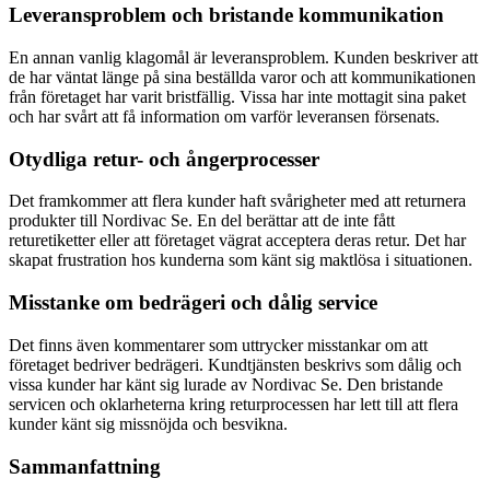
Leveransproblem och bristande kommunikation
En annan vanlig klagomål är leveransproblem. Kunden beskriver att
de har väntat länge på sina beställda varor och att kommunikationen
från företaget har varit bristfällig. Vissa har inte mottagit sina paket
och har svårt att få information om varför leveransen försenats.
Otydliga retur- och ångerprocesser
Det framkommer att flera kunder haft svårigheter med att returnera
produkter till Nordivac Se. En del berättar att de inte fått
returetiketter eller att företaget vägrat acceptera deras retur. Det har
skapat frustration hos kunderna som känt sig maktlösa i situationen.
Misstanke om bedrägeri och dålig service
Det finns även kommentarer som uttrycker misstankar om att
företaget bedriver bedrägeri. Kundtjänsten beskrivs som dålig och
vissa kunder har känt sig lurade av Nordivac Se. Den bristande
servicen och oklarheterna kring returprocessen har lett till att flera
kunder känt sig missnöjda och besvikna.
Sammanfattning