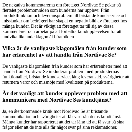
De negativa kommentarerna om företaget Nordivac Se pekar på
flertalet problemområden som kunderna har upplevt. Från
produktfunktion och leveransproblem till bristande kundservice och
misstankar om bedrägeri har skapat en negativ bild av företaget hos
många kunder. Det är viktigt att företaget tar till sig av dessa
kommentarer och arbetar på att förbättra kundupplevelsen för att
undvika liknande klagomål i framtiden.
Vilka är de vanligaste klagomålen från kunder som
har erfarenhet av att handla från Nordivac Se?
De vanligaste klagomålen från kunder som har erfarenheter med att
handla från Nordivac Se inkluderar problem med produkternas
funktionalitet, bristande kundservice, lång leveranstid, svårigheter att
returnera varor och missnöje med kvaliteten på produkterna.
Är det vanligt att kunder upplever problem med att
kommunicera med Nordivac Ses kundtjänst?
Ja, en återkommande kritik mot Nordivac Se är bristande
kommunikation och svårigheter att få svar från deras kundtjänst.
Många kunder har rapporterat att det tar lång tid att få svar på sina
frågor eller att de inte alls får något svar på sina reklamationer.