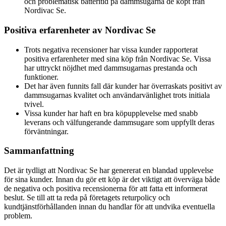
och problematisk batteritid på dammsugarna de köpt från
Nordivac Se.
Positiva erfarenheter av Nordivac Se
Trots negativa recensioner har vissa kunder rapporterat
positiva erfarenheter med sina köp från Nordivac Se. Vissa
har uttryckt nöjdhet med dammsugarnas prestanda och
funktioner.
Det har även funnits fall där kunder har överraskats positivt av
dammsugarnas kvalitet och användarvänlighet trots initiala
tvivel.
Vissa kunder har haft en bra köpupplevelse med snabb
leverans och välfungerande dammsugare som uppfyllt deras
förväntningar.
Sammanfattning
Det är tydligt att Nordivac Se har genererat en blandad upplevelse
för sina kunder. Innan du gör ett köp är det viktigt att överväga både
de negativa och positiva recensionerna för att fatta ett informerat
beslut. Se till att ta reda på företagets returpolicy och
kundtjänstförhållanden innan du handlar för att undvika eventuella
problem.