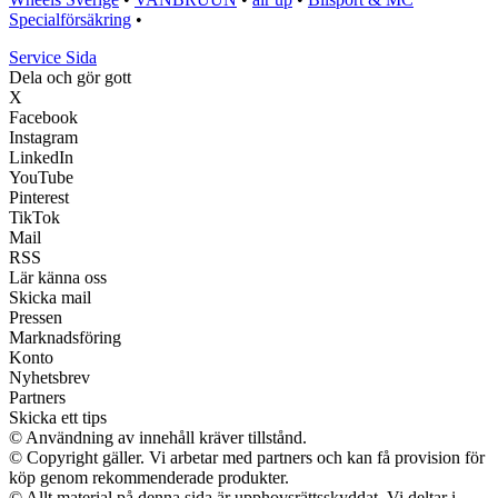
Specialförsäkring
•
Service Sida
Dela och gör gott
X
Facebook
Instagram
LinkedIn
YouTube
Pinterest
TikTok
Mail
RSS
Lär känna oss
Skicka mail
Pressen
Marknadsföring
Konto
Nyhetsbrev
Partners
Skicka ett tips
© Användning av innehåll kräver tillstånd.
© Copyright gäller. Vi arbetar med partners och kan få provision för
köp genom rekommenderade produkter.
© Allt material på denna sida är upphovsrättsskyddat. Vi deltar i