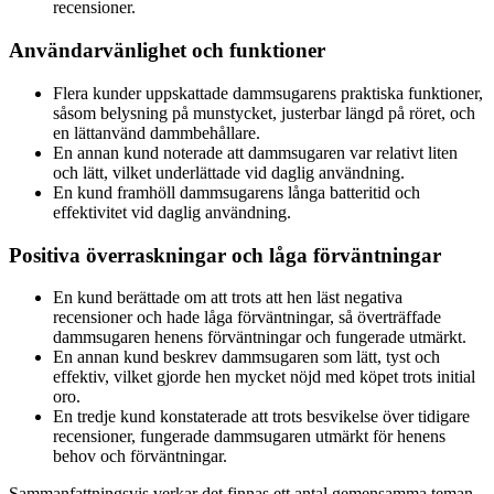
recensioner.
Användarvänlighet och funktioner
Flera kunder uppskattade dammsugarens praktiska funktioner,
såsom belysning på munstycket, justerbar längd på röret, och
en lättanvänd dammbehållare.
En annan kund noterade att dammsugaren var relativt liten
och lätt, vilket underlättade vid daglig användning.
En kund framhöll dammsugarens långa batteritid och
effektivitet vid daglig användning.
Positiva överraskningar och låga förväntningar
En kund berättade om att trots att hen läst negativa
recensioner och hade låga förväntningar, så överträffade
dammsugaren henens förväntningar och fungerade utmärkt.
En annan kund beskrev dammsugaren som lätt, tyst och
effektiv, vilket gjorde hen mycket nöjd med köpet trots initial
oro.
En tredje kund konstaterade att trots besvikelse över tidigare
recensioner, fungerade dammsugaren utmärkt för henens
behov och förväntningar.
Sammanfattningsvis verkar det finnas ett antal gemensamma teman