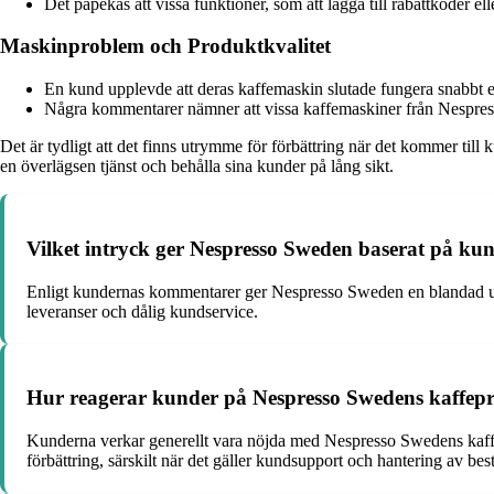
Det påpekas att vissa funktioner, som att lägga till rabattkoder el
Maskinproblem och Produktkvalitet
En kund upplevde att deras kaffemaskin slutade fungera snabbt efter
Några kommentarer nämner att vissa kaffemaskiner från Nespress
Det är tydligt att det finns utrymme för förbättring när det kommer till
en överlägsen tjänst och behålla sina kunder på lång sikt.
Vilket intryck ger Nespresso Sweden baserat på k
Enligt kundernas kommentarer ger Nespresso Sweden en blandad upp
leveranser och dålig kundservice.
Hur reagerar kunder på Nespresso Swedens kaffepr
Kunderna verkar generellt vara nöjda med Nespresso Swedens kaffep
förbättring, särskilt när det gäller kundsupport och hantering av best