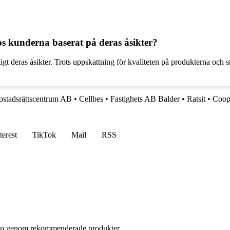
os kunderna baserat på deras åsikter?
t deras åsikter. Trots uppskattning för kvaliteten på produkterna och
stadsrättscentrum AB
•
Cellbes
•
Fastighets AB Balder
•
Ratsit
•
Coop
terest
TikTok
Mail
RSS
 köp genom rekommenderade produkter.