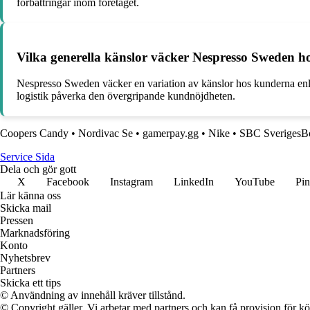
förbättringar inom företaget.
Vilka generella känslor väcker Nespresso Sweden h
Nespresso Sweden väcker en variation av känslor hos kunderna enlig
logistik påverka den övergripande kundnöjdheten.
Coopers Candy
•
Nordivac Se
•
gamerpay.gg
•
Nike
•
SBC SverigesBo
Service Sida
Dela och gör gott
X
Facebook
Instagram
LinkedIn
YouTube
Pin
Lär känna oss
Skicka mail
Pressen
Marknadsföring
Konto
Nyhetsbrev
Partners
Skicka ett tips
© Användning av innehåll kräver tillstånd.
© Copyright gäller. Vi arbetar med partners och kan få provision för