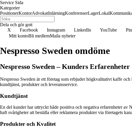
Service Sida
Kategorier
Positioner
Kontor
Advokat
Inlärning
Konferenser
Lager
Lokal
Kommunika
Dela och gör gott
X
Facebook
Instagram
LinkedIn
YouTube
Pin
Mitt konto
Bli medlem
Maila nyheter
Nespresso Sweden omdöme
Nespresso Sweden – Kunders Erfarenhete
Nespresso Sweden är ett företag som erbjuder högkvalitativt kaffe och 
kundtjänst, produkter och leveransservice.
Kundtjänst
En del kunder har uttryckt både positiva och negativa erfarenheter av
haft svårigheter att beställa eller reklamera produkter via företagets kana
Produkter och Kvalitet