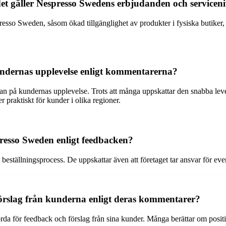
et gäller Nespresso Swedens erbjudanden och servicen
so Sweden, såsom ökad tillgänglighet av produkter i fysiska butiker, s
ndernas upplevelse enligt kommentarerna?
n på kundernas upplevelse. Trots att många uppskattar den snabba lever
 praktiskt för kunder i olika regioner.
presso Sweden enligt feedbacken?
 beställningsprocess. De uppskattar även att företaget tar ansvar för ev
örslag från kunderna enligt deras kommentarer?
för feedback och förslag från sina kunder. Många berättar om positiva u