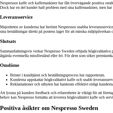
Nespressos kaffe och kaffemaskiner har fått övervägande positiva omdö
Dock har en del kunder haft problem med sina kaffemaskiner, men har 
Leveransservice
Majoriteten av kunderna har berömt Nespressos snabba leveransservice.
sina beställningar direkt på postens lager för att minska miljöpåverkan 
Slutsats
Sammanfattningsvis verkar Nespresso Sweden erbjuda högkvalitativa prod
åtgärda eventuella missförstånd eller fel. För dem som söker premiumkaf
Omdöme
Brister i kundtjänst och beställningsprocess har rapporterats.
Kunderna uppskattar högkvalitativt kaffe och snabb leveransserv
Reklamationer och utbyten har hanterats effektivt enligt kunderna
Att lyssna på kunders feedback och erfarenheter är viktigt för att föret
behov kan Nespresso fortsätta att leverera högkvalitativt kaffe och servi
Positiva åsikter om Nespresso Sweden