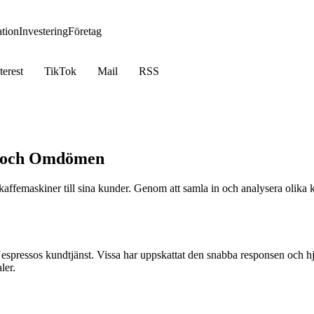
tion
Investering
Företag
terest
TikTok
Mail
RSS
r och Omdömen
kaffemaskiner till sina kunder. Genom att samla in och analysera olika 
 Nespressos kundtjänst. Vissa har uppskattat den snabba responsen och 
ler.