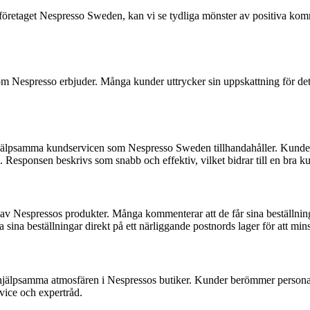
av företaget Nespresso Sweden, kan vi se tydliga mönster av positiva k
om Nespresso erbjuder. Många kunder uttrycker sin uppskattning för de
.
hjälpsamma kundservicen som Nespresso Sweden tillhandahåller. Kunder 
 Responsen beskrivs som snabb och effektiv, vilket bidrar till en bra ku
v Nespressos produkter. Många kommenterar att de får sina beställningar
ina beställningar direkt på ett närliggande postnords lager för att min
h hjälpsamma atmosfären i Nespressos butiker. Kunder berömmer perso
rvice och expertråd.