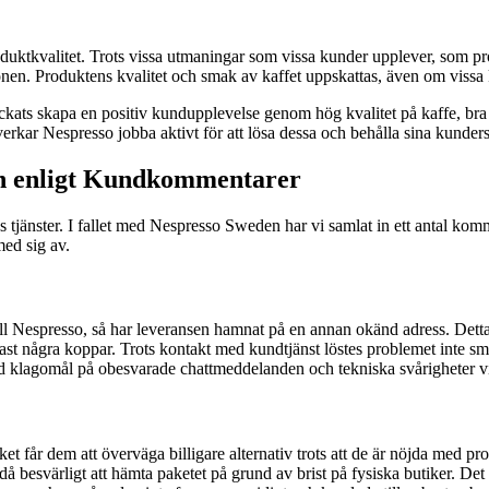
duktkvalitet. Trots vissa utmaningar som vissa kunder upplever, som pr
ionen. Produktens kvalitet och smak av kaffet uppskattas, även om vissa 
ats skapa en positiv kundupplevelse genom hög kvalitet på kaffe, bra 
verkar Nespresso jobba aktivt för att lösa dessa och behålla sina kunders
en enligt Kundkommentarer
as tjänster. I fallet med Nespresso Sweden har vi samlat in ett antal 
ed sig av.
 till Nespresso, så har leveransen hamnat på en annan okänd adress. Dett
 några koppar. Trots kontakt med kundtjänst löstes problemet inte smi
ed klagomål på obesvarade chattmeddelanden och tekniska svårigheter vi
et får dem att överväga billigare alternativ trots att de är nöjda med pr
ändå besvärligt att hämta paketet på grund av brist på fysiska butiker. D