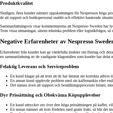
Produktkvalitet
Slutligen, flera kunder nämner uppskattningen för Nespressos höga pro
de att support och butikspersonal snabbt och effektivt hanterade situat
Sammanfattningsvis visar kommentarerna att Nespresso Sweden har lyck
Trots vissa utmaningar, såsom tekniska problem eller logistikfrågor, så 
Negative Erfarenheter av Nespresso Swed
Erfarenheter från kunder kan ge värdefulla insikter om företag och der
en sammanfattning av de vanligaste klagomålen som kunder har delat m
Felaktig Leverans och Serviceproblem
En kund klagar på att trots att de har lämnat sin korrekta adress
En annan kund upplevde problem med sin kaffemaskin efter endast
Det nämns även att support och beställningsprocesser brister, m
Dyr Prissättning och Obekväma Köpupplevelser
En kund uttrycker oro över den höga prissättningen på kaffet, vilk
En annan nämner att trots fördelen med gratis frakt, så blir det 