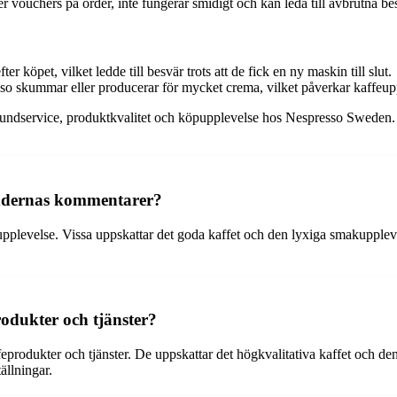
ler vouchers på order, inte fungerar smidigt och kan leda till avbrutna be
 köpet, vilket ledde till besvär trots att de fick en ny maskin till slut.
o skummar eller producerar för mycket crema, vilket påverkar kaffeup
 kundservice, produktkvalitet och köpupplevelse hos Nespresso Sweden. At
undernas kommentarer?
levelse. Vissa uppskattar det goda kaffet och den lyxiga smakuppleve
odukter och tjänster?
rodukter och tjänster. De uppskattar det högkvalitativa kaffet och den
ällningar.