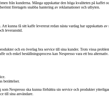
men från kunderna. Många uppskattar den höga kvaliteten på kaffet och
berömt företagets snabba hantering av reklamationer och utbyten.
 Att kunna få sitt kaffe levererat redan nästa vardag har uppskattats 
och leveranstid.
ukter och en överlag bra service till sina kunder. Trots vissa problem
fe och enkel beställningsprocess kan Nespresso vara ett bra alternativ.
ice.
s berättelser.
ag som Nespresso ska kunna förbättra sin service och produkter ytterliga
ce till sina användare.