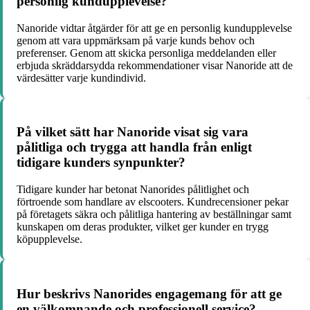
personlig kundupplevelse?
Nanoride vidtar åtgärder för att ge en personlig kundupplevelse
genom att vara uppmärksam på varje kunds behov och
preferenser. Genom att skicka personliga meddelanden eller
erbjuda skräddarsydda rekommendationer visar Nanoride att de
värdesätter varje kundindivid.
På vilket sätt har Nanoride visat sig vara
pålitliga och trygga att handla från enligt
tidigare kunders synpunkter?
Tidigare kunder har betonat Nanorides pålitlighet och
förtroende som handlare av elscooters. Kundrecensioner pekar
på företagets säkra och pålitliga hantering av beställningar samt
kunskapen om deras produkter, vilket ger kunder en trygg
köpupplevelse.
Hur beskrivs Nanorides engagemang för att ge
en välkomnande och professionell service?