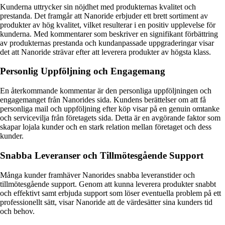
Kunderna uttrycker sin nöjdhet med produkternas kvalitet och
prestanda. Det framgår att Nanoride erbjuder ett brett sortiment av
produkter av hög kvalitet, vilket resulterar i en positiv upplevelse för
kunderna. Med kommentarer som beskriver en signifikant förbättring
av produkternas prestanda och kundanpassade uppgraderingar visar
det att Nanoride strävar efter att leverera produkter av högsta klass.
Personlig Uppföljning och Engagemang
En återkommande kommentar är den personliga uppföljningen och
engagemanget från Nanorides sida. Kundens berättelser om att få
personliga mail och uppföljning efter köp visar på en genuin omtanke
och servicevilja från företagets sida. Detta är en avgörande faktor som
skapar lojala kunder och en stark relation mellan företaget och dess
kunder.
Snabba Leveranser och Tillmötesgående Support
Många kunder framhäver Nanorides snabba leveranstider och
tillmötesgående support. Genom att kunna leverera produkter snabbt
och effektivt samt erbjuda support som löser eventuella problem på ett
professionellt sätt, visar Nanoride att de värdesätter sina kunders tid
och behov.