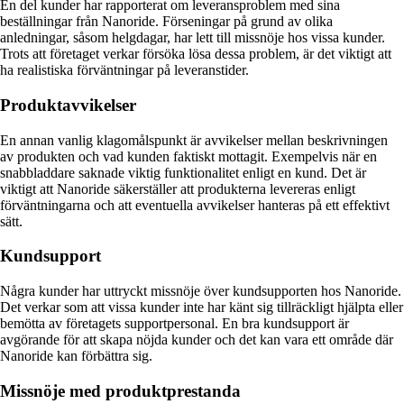
En del kunder har rapporterat om leveransproblem med sina
beställningar från Nanoride. Förseningar på grund av olika
anledningar, såsom helgdagar, har lett till missnöje hos vissa kunder.
Trots att företaget verkar försöka lösa dessa problem, är det viktigt att
ha realistiska förväntningar på leveranstider.
Produktavvikelser
En annan vanlig klagomålspunkt är avvikelser mellan beskrivningen
av produkten och vad kunden faktiskt mottagit. Exempelvis när en
snabbladdare saknade viktig funktionalitet enligt en kund. Det är
viktigt att Nanoride säkerställer att produkterna levereras enligt
förväntningarna och att eventuella avvikelser hanteras på ett effektivt
sätt.
Kundsupport
Några kunder har uttryckt missnöje över kundsupporten hos Nanoride.
Det verkar som att vissa kunder inte har känt sig tillräckligt hjälpta eller
bemötta av företagets supportpersonal. En bra kundsupport är
avgörande för att skapa nöjda kunder och det kan vara ett område där
Nanoride kan förbättra sig.
Missnöje med produktprestanda