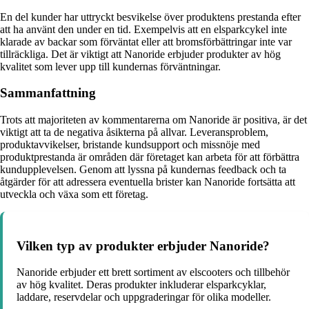
En del kunder har uttryckt besvikelse över produktens prestanda efter
att ha använt den under en tid. Exempelvis att en elsparkcykel inte
klarade av backar som förväntat eller att bromsförbättringar inte var
tillräckliga. Det är viktigt att Nanoride erbjuder produkter av hög
kvalitet som lever upp till kundernas förväntningar.
Sammanfattning
Trots att majoriteten av kommentarerna om Nanoride är positiva, är det
viktigt att ta de negativa åsikterna på allvar. Leveransproblem,
produktavvikelser, bristande kundsupport och missnöje med
produktprestanda är områden där företaget kan arbeta för att förbättra
kundupplevelsen. Genom att lyssna på kundernas feedback och ta
åtgärder för att adressera eventuella brister kan Nanoride fortsätta att
utveckla och växa som ett företag.
Vilken typ av produkter erbjuder Nanoride?
Nanoride erbjuder ett brett sortiment av elscooters och tillbehör
av hög kvalitet. Deras produkter inkluderar elsparkcyklar,
laddare, reservdelar och uppgraderingar för olika modeller.