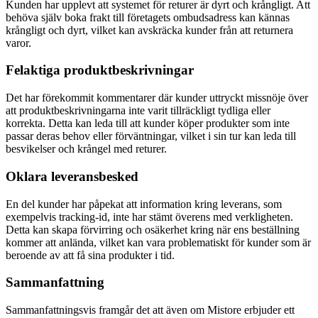
Kunden har upplevt att systemet för returer är dyrt och krångligt. Att
behöva själv boka frakt till företagets ombudsadress kan kännas
krångligt och dyrt, vilket kan avskräcka kunder från att returnera
varor.
Felaktiga produktbeskrivningar
Det har förekommit kommentarer där kunder uttryckt missnöje över
att produktbeskrivningarna inte varit tillräckligt tydliga eller
korrekta. Detta kan leda till att kunder köper produkter som inte
passar deras behov eller förväntningar, vilket i sin tur kan leda till
besvikelser och krångel med returer.
Oklara leveransbesked
En del kunder har påpekat att information kring leverans, som
exempelvis tracking-id, inte har stämt överens med verkligheten.
Detta kan skapa förvirring och osäkerhet kring när ens beställning
kommer att anlända, vilket kan vara problematiskt för kunder som är
beroende av att få sina produkter i tid.
Sammanfattning
Sammanfattningsvis framgår det att även om Mistore erbjuder ett