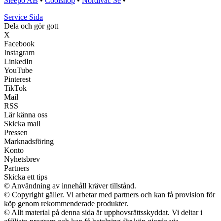
Sleepo AB
•
Coolshop
•
Nordivac Se
•
Service Sida
Dela och gör gott
X
Facebook
Instagram
LinkedIn
YouTube
Pinterest
TikTok
Mail
RSS
Lär känna oss
Skicka mail
Pressen
Marknadsföring
Konto
Nyhetsbrev
Partners
Skicka ett tips
© Användning av innehåll kräver tillstånd.
© Copyright gäller. Vi arbetar med partners och kan få provision för
köp genom rekommenderade produkter.
© Allt material på denna sida är upphovsrättsskyddat. Vi deltar i