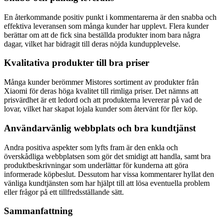
En återkommande positiv punkt i kommentarerna är den snabba och
effektiva leveransen som många kunder har upplevt. Flera kunder
berättar om att de fick sina beställda produkter inom bara några
dagar, vilket har bidragit till deras nöjda kundupplevelse.
Kvalitativa produkter till bra priser
Många kunder berömmer Mistores sortiment av produkter från
Xiaomi för deras höga kvalitet till rimliga priser. Det nämns att
prisvärdhet är ett ledord och att produkterna levererar på vad de
lovar, vilket har skapat lojala kunder som återvänt för fler köp.
Användarvänlig webbplats och bra kundtjänst
Andra positiva aspekter som lyfts fram är den enkla och
överskådliga webbplatsen som gör det smidigt att handla, samt bra
produktbeskrivningar som underlättar för kunderna att göra
informerade köpbeslut. Dessutom har vissa kommentarer hyllat den
vänliga kundtjänsten som har hjälpt till att lösa eventuella problem
eller frågor på ett tillfredsställande sätt.
Sammanfattning