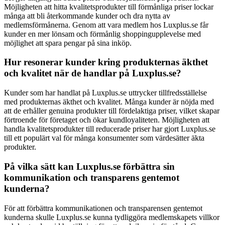
Möjligheten att hitta kvalitetsprodukter till förmånliga priser lockar
många att bli återkommande kunder och dra nytta av
medlemsförmånerna. Genom att vara medlem hos Luxplus.se får
kunder en mer lönsam och förmånlig shoppingupplevelse med
möjlighet att spara pengar på sina inköp.
Hur resonerar kunder kring produkternas äkthet
och kvalitet när de handlar på Luxplus.se?
Kunder som har handlat på Luxplus.se uttrycker tillfredsställelse
med produkternas äkthet och kvalitet. Många kunder är nöjda med
att de erhåller genuina produkter till fördelaktiga priser, vilket skapar
förtroende för företaget och ökar kundloyaliteten. Möjligheten att
handla kvalitetsprodukter till reducerade priser har gjort Luxplus.se
till ett populärt val för många konsumenter som värdesätter äkta
produkter.
På vilka sätt kan Luxplus.se förbättra sin
kommunikation och transparens gentemot
kunderna?
För att förbättra kommunikationen och transparensen gentemot
kunderna skulle Luxplus.se kunna tydliggöra medlemskapets villkor