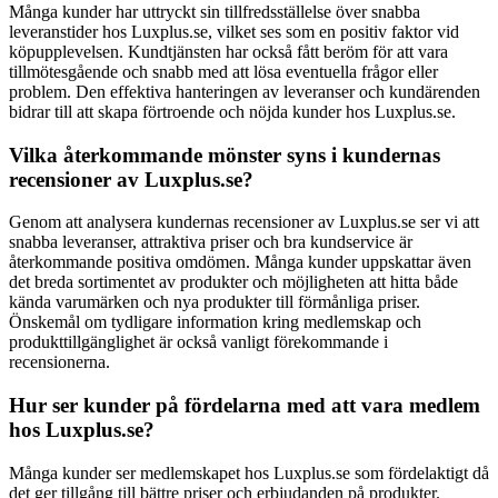
Många kunder har uttryckt sin tillfredsställelse över snabba
leveranstider hos Luxplus.se, vilket ses som en positiv faktor vid
köpupplevelsen. Kundtjänsten har också fått beröm för att vara
tillmötesgående och snabb med att lösa eventuella frågor eller
problem. Den effektiva hanteringen av leveranser och kundärenden
bidrar till att skapa förtroende och nöjda kunder hos Luxplus.se.
Vilka återkommande mönster syns i kundernas
recensioner av Luxplus.se?
Genom att analysera kundernas recensioner av Luxplus.se ser vi att
snabba leveranser, attraktiva priser och bra kundservice är
återkommande positiva omdömen. Många kunder uppskattar även
det breda sortimentet av produkter och möjligheten att hitta både
kända varumärken och nya produkter till förmånliga priser.
Önskemål om tydligare information kring medlemskap och
produkttillgänglighet är också vanligt förekommande i
recensionerna.
Hur ser kunder på fördelarna med att vara medlem
hos Luxplus.se?
Många kunder ser medlemskapet hos Luxplus.se som fördelaktigt då
det ger tillgång till bättre priser och erbjudanden på produkter.