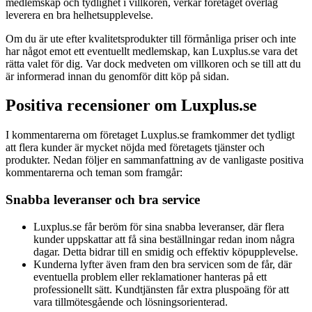
medlemskap och tydlighet i villkoren, verkar företaget överlag
leverera en bra helhetsupplevelse.
Om du är ute efter kvalitetsprodukter till förmånliga priser och inte
har något emot ett eventuellt medlemskap, kan Luxplus.se vara det
rätta valet för dig. Var dock medveten om villkoren och se till att du
är informerad innan du genomför ditt köp på sidan.
Positiva recensioner om Luxplus.se
I kommentarerna om företaget Luxplus.se framkommer det tydligt
att flera kunder är mycket nöjda med företagets tjänster och
produkter. Nedan följer en sammanfattning av de vanligaste positiva
kommentarerna och teman som framgår:
Snabba leveranser och bra service
Luxplus.se får beröm för sina snabba leveranser, där flera
kunder uppskattar att få sina beställningar redan inom några
dagar. Detta bidrar till en smidig och effektiv köpupplevelse.
Kunderna lyfter även fram den bra servicen som de får, där
eventuella problem eller reklamationer hanteras på ett
professionellt sätt. Kundtjänsten får extra pluspoäng för att
vara tillmötesgående och lösningsorienterad.