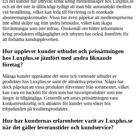
En del kunder har uttryckt kritik kring medlemskapet hos Luxplus.se
och att det inte är tillräckligt tydligt att man blir automatiskt medlem
vid beställning, vilket kan leda till förvirring och oönskade
abonnemangskostnader. Vissa har även påpekat att medlemspriserna
inte alltid skiljer sig från andra hemsidor, vilket kan skapa
förväntningar som inte infrias. Önskemål om bättre information
kring produkters tillgänglighet och utbyten har också framförts för
att förbättra kundupplevelsen.
Hur upplever kunder utbudet och prissättningen
hos Luxplus.se jämfört med andra liknande
företag?
Många kunder uppskattar det stora och varierade utbudet av
produkter hos Luxplus.se samt de attraktiva priserna. Några har
dock påpekat att vissa produkter försvinner från sortimentet, vilket
kan vara en nackdel för dem som har favoritprodukter som inte
längre är tillgängliga. Generellt sett anses prissättningen vara
konkurrenskraftig och attraktiv för kunder som söker bra
erbjudanden på kvalitetsprodukter.
Hur har kundernas erfarenheter varit av Luxplus.se
när det gäller leveranstider och kundservice?