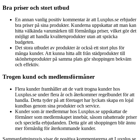
Bra priser och stort utbud
En annan vanlig positiv kommentar är att Luxplus.se erbjuder
bra priser på sina produkter. Kunderna uppskattar att man kan
hitta välkända varumärken till förmånliga priser, vilket gör det
möjligt att handla kvalitetsprodukter utan att spräcka
budgeten.
Det stora utbudet av produkter är också ett stort plus för
många kunder. Att kunna hitta allt från städprodukter till
skönhetsprodukter på samma plats gör shoppingen bekväm
och effektiv.
Trogen kund och medlemsförmåner
Flera kunder framhåller att de varit trogna kunder hos
Luxplus.se under flera år och återkommer regelbundet för att
handla. Detta tyder på att företaget har lyckats skapa en lojal
kundbas genom sina produkter och service.
Kunder som är medlemmar hos Luxplus.se uppskattar de
förmåner som medlemskapet innebär, såsom rabatterade priser
och speciella erbjudanden. Detta gör att shoppingen blir ännu
mer förmånlig för återkommande kunder.
Sammanfattningsvis visar de positiva kommentarerna att Luxplus.se