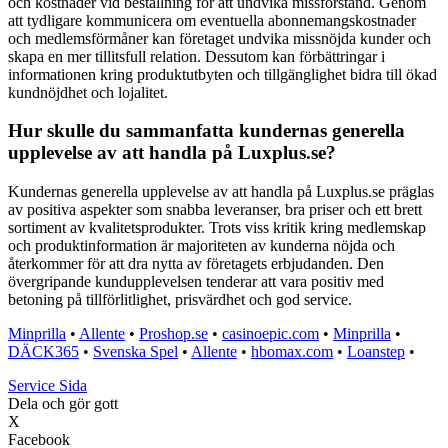
och kostnader vid beställning för att undvika missförstånd. Genom
att tydligare kommunicera om eventuella abonnemangskostnader
och medlemsförmåner kan företaget undvika missnöjda kunder och
skapa en mer tillitsfull relation. Dessutom kan förbättringar i
informationen kring produktutbyten och tillgänglighet bidra till ökad
kundnöjdhet och lojalitet.
Hur skulle du sammanfatta kundernas generella
upplevelse av att handla på Luxplus.se?
Kundernas generella upplevelse av att handla på Luxplus.se präglas
av positiva aspekter som snabba leveranser, bra priser och ett brett
sortiment av kvalitetsprodukter. Trots viss kritik kring medlemskap
och produktinformation är majoriteten av kunderna nöjda och
återkommer för att dra nytta av företagets erbjudanden. Den
övergripande kundupplevelsen tenderar att vara positiv med
betoning på tillförlitlighet, prisvärdhet och god service.
Minprilla
•
Allente
•
Proshop.se
•
casinoepic.com
•
Minprilla
•
DÄCK365
•
Svenska Spel
•
Allente
•
hbomax.com
•
Loanstep
•
Service Sida
Dela och gör gott
X
Facebook