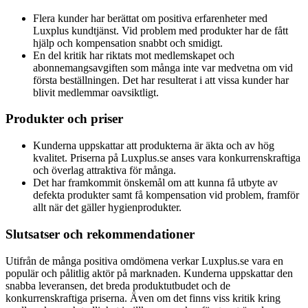
Flera kunder har berättat om positiva erfarenheter med
Luxplus kundtjänst. Vid problem med produkter har de fått
hjälp och kompensation snabbt och smidigt.
En del kritik har riktats mot medlemskapet och
abonnemangsavgiften som många inte var medvetna om vid
första beställningen. Det har resulterat i att vissa kunder har
blivit medlemmar oavsiktligt.
Produkter och priser
Kunderna uppskattar att produkterna är äkta och av hög
kvalitet. Priserna på Luxplus.se anses vara konkurrenskraftiga
och överlag attraktiva för många.
Det har framkommit önskemål om att kunna få utbyte av
defekta produkter samt få kompensation vid problem, framför
allt när det gäller hygienprodukter.
Slutsatser och rekommendationer
Utifrån de många positiva omdömena verkar Luxplus.se vara en
populär och pålitlig aktör på marknaden. Kunderna uppskattar den
snabba leveransen, det breda produktutbudet och de
konkurrenskraftiga priserna. Även om det finns viss kritik kring