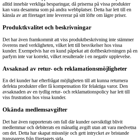
alltid innebär verkliga besparingar, då priserna på vissa produkter
kan vara desamma som på andra webbplatser. Detta har lett till en
känsla av att företaget inte levererar på sitt löfte om lägre priser.
Produktkvalitet och beskrivningar
Det har även framkommit att viss produktbeskrivning inte stämmer
överens med verkligheten, vilket lett till besvikelser hos vissa
kunder. Exempelvis har en kund påpekat att doftbeskrivningen på en
parfym inte var korrekt, vilket resulterade i en negativ upplevelse.
Avsaknad av retur- och reklamationsmöjligheter
En del kunder har efterfrågat möjligheten till att kunna returnera
defekta produkter eller få kompensation för felaktiga varor. Den
avsaknaden av en tydlig retur- och reklamationspolicy har lett till
viss frustration hos vissa kunder.
Okända medlemsavgifter
Det har även rapporterats om fall där kunder oavsiktligt blivit
medlemmar och debiterats en månatlig avgift utan att vara medvetna
om det. Detta har skapat missnöje och gett intrycket av bristande
transparens från företagets sida.