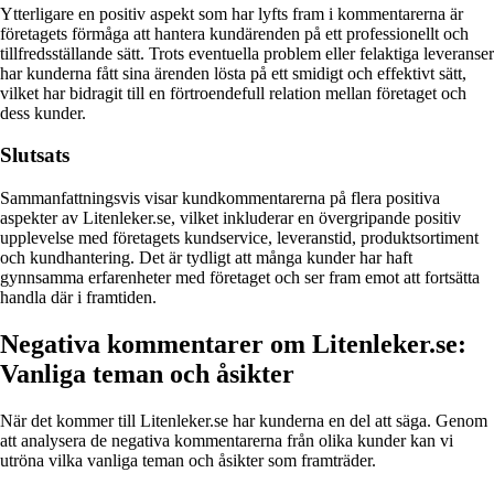
Ytterligare en positiv aspekt som har lyfts fram i kommentarerna är
företagets förmåga att hantera kundärenden på ett professionellt och
tillfredsställande sätt. Trots eventuella problem eller felaktiga leveranser
har kunderna fått sina ärenden lösta på ett smidigt och effektivt sätt,
vilket har bidragit till en förtroendefull relation mellan företaget och
dess kunder.
Slutsats
Sammanfattningsvis visar kundkommentarerna på flera positiva
aspekter av Litenleker.se, vilket inkluderar en övergripande positiv
upplevelse med företagets kundservice, leveranstid, produktsortiment
och kundhantering. Det är tydligt att många kunder har haft
gynnsamma erfarenheter med företaget och ser fram emot att fortsätta
handla där i framtiden.
Negativa kommentarer om Litenleker.se:
Vanliga teman och åsikter
När det kommer till Litenleker.se har kunderna en del att säga. Genom
att analysera de negativa kommentarerna från olika kunder kan vi
utröna vilka vanliga teman och åsikter som framträder.