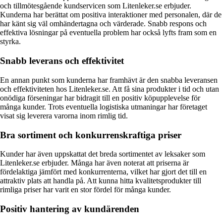
och tillmötesgående kundservicen som Litenleker.se erbjuder.
Kunderna har berättat om positiva interaktioner med personalen, där de
har känt sig väl omhändertagna och värderade. Snabb respons och
effektiva lösningar på eventuella problem har också lyfts fram som en
styrka.
Snabb leverans och effektivitet
En annan punkt som kunderna har framhävt är den snabba leveransen
och effektiviteten hos Litenleker.se. Att få sina produkter i tid och utan
onödiga förseningar har bidragit till en positiv köpupplevelse för
många kunder. Trots eventuella logistiska utmaningar har företaget
visat sig leverera varorna inom rimlig tid.
Bra sortiment och konkurrenskraftiga priser
Kunder har även uppskattat det breda sortimentet av leksaker som
Litenleker.se erbjuder. Många har även noterat att priserna är
fördelaktiga jämfört med konkurrenterna, vilket har gjort det till en
attraktiv plats att handla på. Att kunna hitta kvalitetsprodukter till
rimliga priser har varit en stor fördel för många kunder.
Positiv hantering av kundärenden