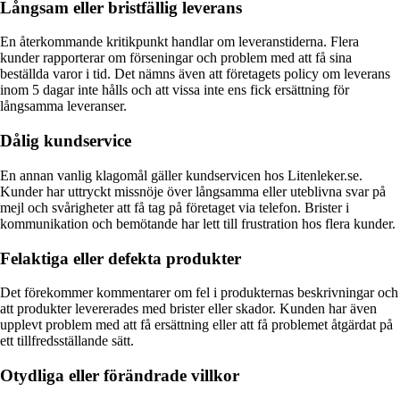
Långsam eller bristfällig leverans
En återkommande kritikpunkt handlar om leveranstiderna. Flera
kunder rapporterar om förseningar och problem med att få sina
beställda varor i tid. Det nämns även att företagets policy om leverans
inom 5 dagar inte hålls och att vissa inte ens fick ersättning för
långsamma leveranser.
Dålig kundservice
En annan vanlig klagomål gäller kundservicen hos Litenleker.se.
Kunder har uttryckt missnöje över långsamma eller uteblivna svar på
mejl och svårigheter att få tag på företaget via telefon. Brister i
kommunikation och bemötande har lett till frustration hos flera kunder.
Felaktiga eller defekta produkter
Det förekommer kommentarer om fel i produkternas beskrivningar och
att produkter levererades med brister eller skador. Kunden har även
upplevt problem med att få ersättning eller att få problemet åtgärdat på
ett tillfredsställande sätt.
Otydliga eller förändrade villkor