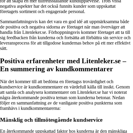
för att skapa en mer tillfredsställande kundupplevelse. Trots vissa
negativa aspekter har det också funnits kunder som uppskattat
företagets sortiment och engagerade personal.
Sammanfattningsvis kan det vara en god idé att uppmärksamma både
de positiva och negativa sidorna av företaget när man överväger att
handla från Litenleker.se. Förhoppningsvis kommer företaget att ta till
sig feedbacken från kunderna och fortsätta att förbättra sin service och
leveransprocess för att tillgodose kundernas behov på ett mer effektivt
sätt.
Positiva erfarenheter med Litenleker.se –
En summering av kundkommentarer
När det kommer till att bedöma en företagss trovärdighet och
kundservice är kundkommentarer en värdefull källa till insikt. Genom
att samla och analysera kommentarer om Litenleker.se har vi noterat
några återkommande positiva teman som kunderna betonar. Nedan
följer en sammanfattning av de vanligaste positiva punkterna som
framhävs i kundkommentarerna:
Mänsklig och tillmötesgående kundservice
En återkommande uppskattad faktor hos kunderna är den mänskliga