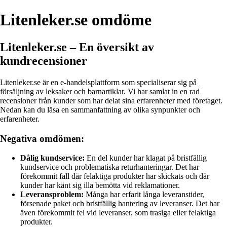
Litenleker.se omdöme
Litenleker.se – En översikt av
kundrecensioner
Litenleker.se är en e-handelsplattform som specialiserar sig på
försäljning av leksaker och barnartiklar. Vi har samlat in en rad
recensioner från kunder som har delat sina erfarenheter med företaget.
Nedan kan du läsa en sammanfattning av olika synpunkter och
erfarenheter.
Negativa omdömen:
Dålig kundservice:
En del kunder har klagat på bristfällig
kundservice och problematiska returhanteringar. Det har
förekommit fall där felaktiga produkter har skickats och där
kunder har känt sig illa bemötta vid reklamationer.
Leveransproblem:
Många har erfarit långa leveranstider,
försenade paket och bristfällig hantering av leveranser. Det har
även förekommit fel vid leveranser, som trasiga eller felaktiga
produkter.