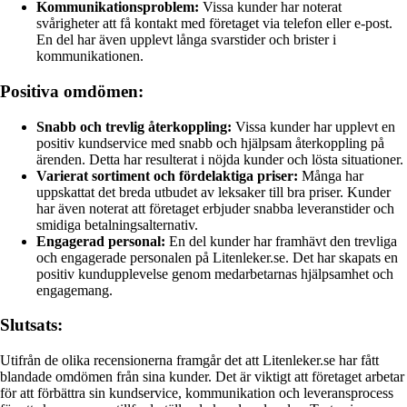
Kommunikationsproblem:
Vissa kunder har noterat
svårigheter att få kontakt med företaget via telefon eller e-post.
En del har även upplevt långa svarstider och brister i
kommunikationen.
Positiva omdömen:
Snabb och trevlig återkoppling:
Vissa kunder har upplevt en
positiv kundservice med snabb och hjälpsam återkoppling på
ärenden. Detta har resulterat i nöjda kunder och lösta situationer.
Varierat sortiment och fördelaktiga priser:
Många har
uppskattat det breda utbudet av leksaker till bra priser. Kunder
har även noterat att företaget erbjuder snabba leveranstider och
smidiga betalningsalternativ.
Engagerad personal:
En del kunder har framhävt den trevliga
och engagerade personalen på Litenleker.se. Det har skapats en
positiv kundupplevelse genom medarbetarnas hjälpsamhet och
engagemang.
Slutsats:
Utifrån de olika recensionerna framgår det att Litenleker.se har fått
blandade omdömen från sina kunder. Det är viktigt att företaget arbetar
för att förbättra sin kundservice, kommunikation och leveransprocess