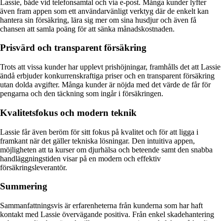
Lassie, både vid telefonsamtal och via e-post. Många kunder lyfter
även fram appen som ett användarvänligt verktyg där de enkelt kan
hantera sin försäkring, lära sig mer om sina husdjur och även få
chansen att samla poäng för att sänka månadskostnaden.
Prisvärd och transparent försäkring
Trots att vissa kunder har upplevt prishöjningar, framhålls det att Lassie
ändå erbjuder konkurrenskraftiga priser och en transparent försäkring
utan dolda avgifter. Många kunder är nöjda med det värde de får för
pengarna och den täckning som ingår i försäkringen.
Kvalitetsfokus och modern teknik
Lassie får även beröm för sitt fokus på kvalitet och för att ligga i
framkant när det gäller tekniska lösningar. Den intuitiva appen,
möjligheten att ta kurser om djurhälsa och beteende samt den snabba
handläggningstiden visar på en modern och effektiv
försäkringsleverantör.
Summering
Sammanfattningsvis är erfarenheterna från kunderna som har haft
kontakt med Lassie övervägande positiva. Från enkel skadehantering