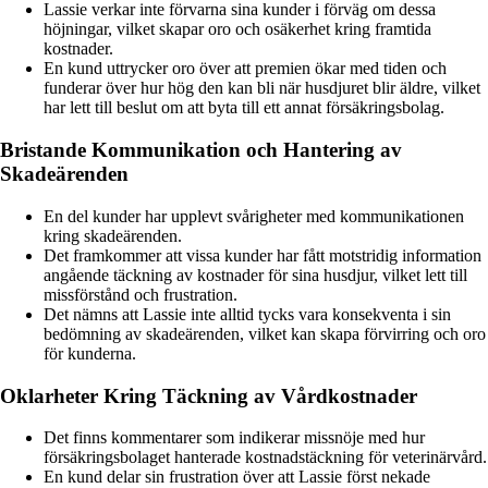
Lassie verkar inte förvarna sina kunder i förväg om dessa
höjningar, vilket skapar oro och osäkerhet kring framtida
kostnader.
En kund uttrycker oro över att premien ökar med tiden och
funderar över hur hög den kan bli när husdjuret blir äldre, vilket
har lett till beslut om att byta till ett annat försäkringsbolag.
Bristande Kommunikation och Hantering av
Skadeärenden
En del kunder har upplevt svårigheter med kommunikationen
kring skadeärenden.
Det framkommer att vissa kunder har fått motstridig information
angående täckning av kostnader för sina husdjur, vilket lett till
missförstånd och frustration.
Det nämns att Lassie inte alltid tycks vara konsekventa i sin
bedömning av skadeärenden, vilket kan skapa förvirring och oro
för kunderna.
Oklarheter Kring Täckning av Vårdkostnader
Det finns kommentarer som indikerar missnöje med hur
försäkringsbolaget hanterade kostnadstäckning för veterinärvård.
En kund delar sin frustration över att Lassie först nekade