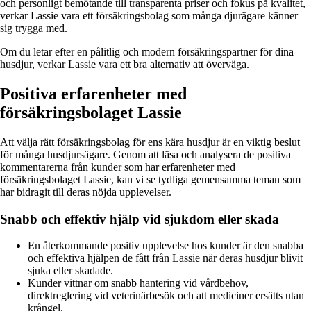
och personligt bemötande till transparenta priser och fokus på kvalitet,
verkar Lassie vara ett försäkringsbolag som många djurägare känner
sig trygga med.
Om du letar efter en pålitlig och modern försäkringspartner för dina
husdjur, verkar Lassie vara ett bra alternativ att överväga.
Positiva erfarenheter med
försäkringsbolaget Lassie
Att välja rätt försäkringsbolag för ens kära husdjur är en viktig beslut
för många husdjursägare. Genom att läsa och analysera de positiva
kommentarerna från kunder som har erfarenheter med
försäkringsbolaget Lassie, kan vi se tydliga gemensamma teman som
har bidragit till deras nöjda upplevelser.
Snabb och effektiv hjälp vid sjukdom eller skada
En återkommande positiv upplevelse hos kunder är den snabba
och effektiva hjälpen de fått från Lassie när deras husdjur blivit
sjuka eller skadade.
Kunder vittnar om snabb hantering vid vårdbehov,
direktreglering vid veterinärbesök och att mediciner ersätts utan
krångel.