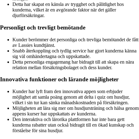
Detta har skapat en känsla av trygghet och pålitlighet hos
kunderna, vilket är en avgörande faktor när det gäller
djurförsäkringar.
Personligt och trevligt bemötande
Kunder berömmer det personliga och trevliga bemötandet de fått
av Lassies kundtjänst.
Snabb återkoppling och tydlig service har gjort kunderna känna
sig väl omhändertagna och uppskattade.
Detta personliga engagemang har bidragit till att skapa en nära
relation mellan försäkringsbolaget och dess kunder.
Innovativa funktioner och lärande möjligheter
Kunder har lyft fram den innovativa appen som erbjuder
möjlighet att samla poäng genom att delta i quiz om husdjur,
vilket i sin tur kan sänka månadskostnaden på försäkringen.
Möjligheten att lära sig mer om husdjursträning och hälsa genom
appens kurser har uppskattats av kunderna.
Den interaktiva och lärorika plattformen har inte bara gett
kunderna rabatter utan också bidragit till en ökad kunskap och
förståelse för sina husdjur.