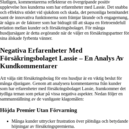
Slutligen, kommentarerna reflekterar en övergripande positiv
upplevelse hos kunderna som har erfarenheter med Lassie. Det snabba
och effektiva stödet vid sjukdom och skada, det personliga bemötandet
samt de innovativa funktionerna som främjar lärande och engagemang,
är några av de faktorer som har bidragit till att skapa en förtroendefull
relation mellan kunder och försäkringsbolaget. För många
husdjursägare är detta avgörande när de väljer en försäkringspartner för
sina älskade fyrbenta vänner.
Negativa Erfarenheter Med
Försäkringsbolaget Lassie – En Analys Av
Kundkommentarer
Att välja rätt försäkringsbolag för ens husdjur är en viktig beslut för
många djurägare. Genom att analysera kommentarerna från kunder
som har erfarenheter med försäkringsbolaget Lassie, framkommer det
tydliga teman som pekar på vissa negativa aspekter. Nedan följer en
sammanställning av de vanligaste klagomålen:
Höjda Premier Utan Förvarning
Många kunder uttrycker frustration över plötsliga och betydande
höjningar av försäkringspremierna.