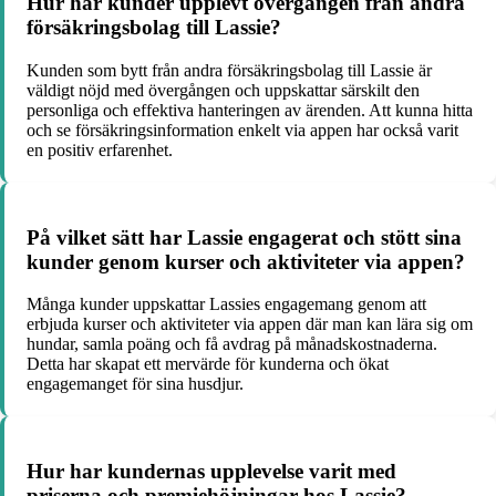
Hur har kunder upplevt övergången från andra
försäkringsbolag till Lassie?
Kunden som bytt från andra försäkringsbolag till Lassie är
väldigt nöjd med övergången och uppskattar särskilt den
personliga och effektiva hanteringen av ärenden. Att kunna hitta
och se försäkringsinformation enkelt via appen har också varit
en positiv erfarenhet.
På vilket sätt har Lassie engagerat och stött sina
kunder genom kurser och aktiviteter via appen?
Många kunder uppskattar Lassies engagemang genom att
erbjuda kurser och aktiviteter via appen där man kan lära sig om
hundar, samla poäng och få avdrag på månadskostnaderna.
Detta har skapat ett mervärde för kunderna och ökat
engagemanget för sina husdjur.
Hur har kundernas upplevelse varit med
priserna och premiehöjningar hos Lassie?