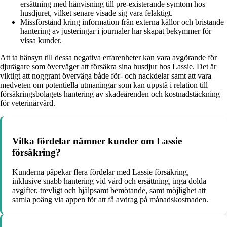
ersättning med hänvisning till pre-existerande symtom hos
husdjuret, vilket senare visade sig vara felaktigt.
Missförstånd kring information från externa källor och bristande
hantering av justeringar i journaler har skapat bekymmer för
vissa kunder.
Att ta hänsyn till dessa negativa erfarenheter kan vara avgörande för
djurägare som överväger att försäkra sina husdjur hos Lassie. Det är
viktigt att noggrant överväga både för- och nackdelar samt att vara
medveten om potentiella utmaningar som kan uppstå i relation till
försäkringsbolagets hantering av skadeärenden och kostnadstäckning
för veterinärvård.
Vilka fördelar nämner kunder om Lassie
försäkring?
Kunderna påpekar flera fördelar med Lassie försäkring,
inklusive snabb hantering vid vård och ersättning, inga dolda
avgifter, trevligt och hjälpsamt bemötande, samt möjlighet att
samla poäng via appen för att få avdrag på månadskostnaden.