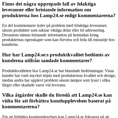
Finns det några upprepade fall av felaktiga
leveranser eller bristande information om
produkterna hos Lamp24.se enligt kommentarerna?
En del kommentarer tyder på problem med felaktiga leveranser,
såsom produkter som saknar viktiga delar eller fel adressering.
Dessutom nämns bristande information på hemsidan kring
produkternas egenskaper som kan förvirra och leda till missnöje hos
kunderna.
Hur har Lamp24.se:s produktkvalitet bedömts av
kunderna utifrån samlade kommentarer?
Produktkvaliteten hos Lamp24.se har blandade bedömningar. Vissa
kunder har varit mycket nöjda med produkternas kvalitet och design,
medan andra har upplevt problem såsom lampor som lyser i olika
färger eller skadade varor vid leverans.
Vilka åtgärder skulle du föreslå att Lamp24.se kan
vidta för att förbättra kundupplevelsen baserat på
kommentarerna?
För att förbättra kundupplevelsen kan Lamp24.se fokusera på att