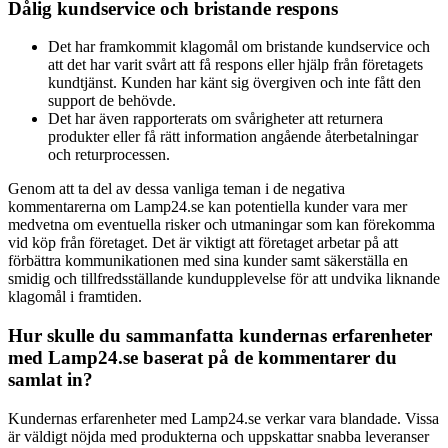
Dålig kundservice och bristande respons
Det har framkommit klagomål om bristande kundservice och
att det har varit svårt att få respons eller hjälp från företagets
kundtjänst. Kunden har känt sig övergiven och inte fått den
support de behövde.
Det har även rapporterats om svårigheter att returnera
produkter eller få rätt information angående återbetalningar
och returprocessen.
Genom att ta del av dessa vanliga teman i de negativa
kommentarerna om Lamp24.se kan potentiella kunder vara mer
medvetna om eventuella risker och utmaningar som kan förekomma
vid köp från företaget. Det är viktigt att företaget arbetar på att
förbättra kommunikationen med sina kunder samt säkerställa en
smidig och tillfredsställande kundupplevelse för att undvika liknande
klagomål i framtiden.
Hur skulle du sammanfatta kundernas erfarenheter
med Lamp24.se baserat på de kommentarer du
samlat in?
Kundernas erfarenheter med Lamp24.se verkar vara blandade. Vissa
är väldigt nöjda med produkterna och uppskattar snabba leveranser