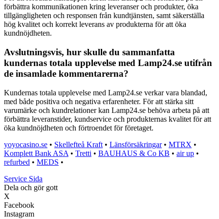
förbättra kommunikationen kring leveranser och produkter, öka
tillgängligheten och responsen från kundtjänsten, samt säkerställa
hög kvalitet och korrekt leverans av produkterna för att öka
kundnöjdheten.
Avslutningsvis, hur skulle du sammanfatta
kundernas totala upplevelse med Lamp24.se utifrån
de insamlade kommentarerna?
Kundernas totala upplevelse med Lamp24.se verkar vara blandad,
med både positiva och negativa erfarenheter. För att stärka sitt
varumärke och kundrelationer kan Lamp24.se behöva arbeta på att
förbättra leveranstider, kundservice och produkternas kvalitet för att
öka kundnöjdheten och förtroendet för företaget.
yoyocasino.se
•
Skellefteå Kraft
•
Länsförsäkringar
•
MTRX
•
Komplett Bank ASA
•
Tretti
•
BAUHAUS & Co KB
•
air up
•
refurbed
•
MEDS
•
Service Sida
Dela och gör gott
X
Facebook
Instagram