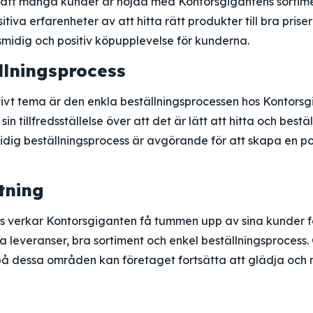
att många kunder är nöjda med Kontorsgigantens sortimen
tiva erfarenheter av att hitta rätt produkter till bra pris
n smidig och positiv köpupplevelse för kunderna.
llningsprocess
itivt tema är den enkla beställningsprocessen hos Kontor
sin tillfredsställelse över att det är lätt att hitta och best
idig beställningsprocess är avgörande för att skapa en po
tning
 verkar Kontorsgiganten få tummen upp av sina kunder för
 leveranser, bra sortiment och enkel beställningsprocess
på dessa områden kan företaget fortsätta att glädja och 