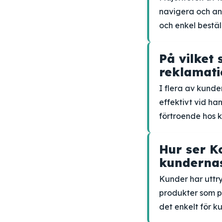
navigera och an
och enkel bestäl
På vilket
reklamati
I flera av kund
effektivt vid h
förtroende hos k
Hur ser K
kundernas
Kunder har uttry
produkter som pa
det enkelt för ku