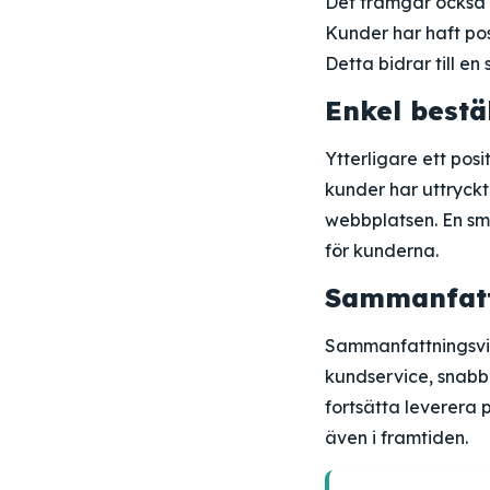
Det framgår också 
Kunder har haft posi
Detta bidrar till e
Enkel bestä
Ytterligare ett pos
kunder har uttryckt 
webbplatsen. En sm
för kunderna.
Sammanfat
Sammanfattningsvis
kundservice, snabba
fortsätta leverera 
även i framtiden.