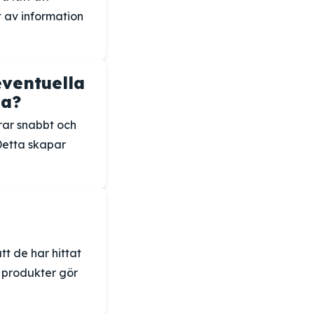
 av information
eventuella
na?
rar snabbt och
Detta skapar
t de har hittat
v produkter gör