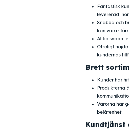
Fantastisk kun
levererad ino
Snabba och br
kan vara stör
Alltid snabb 
Otroligt nöjd
kundernas tillf
Brett sorti
Kunder har hit
Produkterna är
kommunikatio
Varorna har ge
belåtenhet.
Kundtjänst 