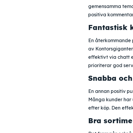
gemensamma teman 
positiva kommentar
Fantastisk 
En återkommande pu
av Kontorsgiganten
effektivt via chatt
prioriterar god ser
Snabba och 
En annan positiv pu
Många kunder har ut
efter köp. Den effe
Bra sortime