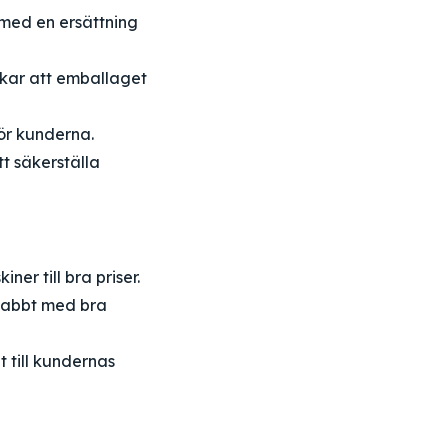
 med en ersättning
kar att emballaget
ör kunderna.
t säkerställa
er till bra priser.
snabbt med bra
t till kundernas