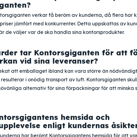
iganten?
ntorsgiganten verkar få beröm av kunderna, då flera har
 priser jämfört med konkurrenter. Detta uppskattas av ku
är de väljer var de ska handla sina kontorsprodukter.
ärder tar Kontorsgiganten för att f
rkan vid sina leveranser?
at att emballaget ibland kan vara större än nödvändigt i 
t resulterar i onödig transport av luft. Kontorsgiganten sku
jövänliga alternativ för sina förpackningar för att minska s
ntorsgigantens hemsida och
pplevelse enligt kundernas åsikte
kunderna har berömt Kontorsgigantens hemsida för att vara