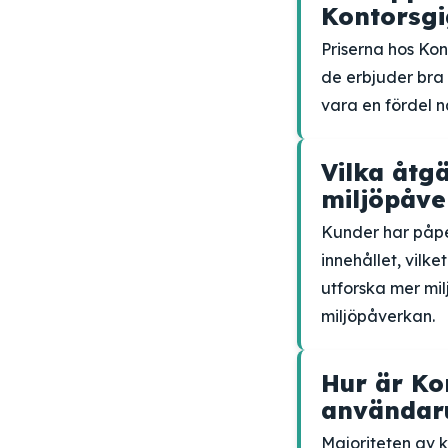
Kontorsg
Priserna hos Ko
de erbjuder bra
vara en fördel n
Vilka åtg
miljöpåve
Kunder har påpek
innehållet, vilke
utforska mer mil
miljöpåverkan.
Hur är Ko
användaru
Majoriteten av 