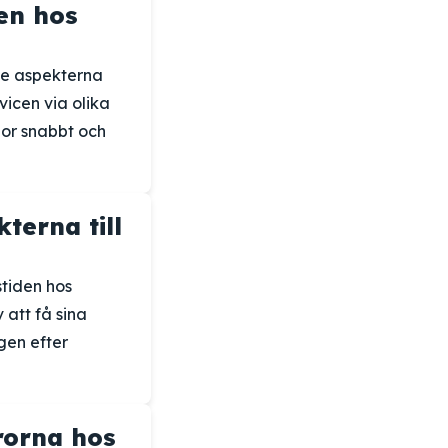
en hos
de aspekterna
icen via olika
ågor snabbt och
terna till
tiden hos
 att få sina
gen efter
rorna hos