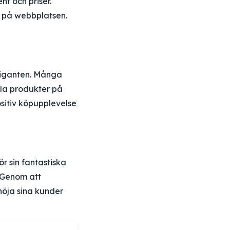
t och priser.
er på webbplatsen.
sgiganten. Många
älla produkter på
sitiv köpupplevelse
 sin fantastiska
. Genom att
nöja sina kunder