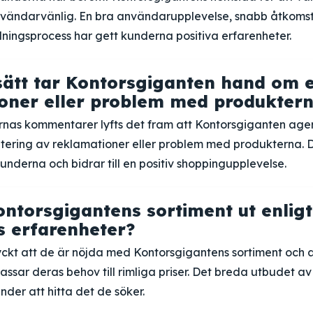
vändarvänlig. En bra användarupplevelse, snabb åtkomst
lningsprocess har gett kunderna positiva erfarenheter.
 sätt tar Kontorsgiganten hand om 
oner eller problem med produkter
ernas kommentarer lyfts det fram att Kontorsgiganten age
antering av reklamationer eller problem med produkterna. 
underna och bidrar till en positiv shoppingupplevelse.
ontorsgigantens sortiment ut enligt
 erfarenheter?
ckt att de är nöjda med Kontorsgigantens sortiment och at
ssar deras behov till rimliga priser. Det breda utbudet a
nder att hitta det de söker.