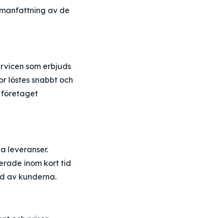
manfattning av de
rvicen som erbjuds
r löstes snabbt och
t företaget
a leveranser.
rerade inom kort tid
ad av kunderna.