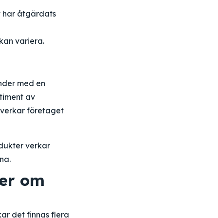
t har åtgärdats
kan variera.
under med en
rtiment av
, verkar företaget
odukter verkar
na.
rer om
ar det finnas flera