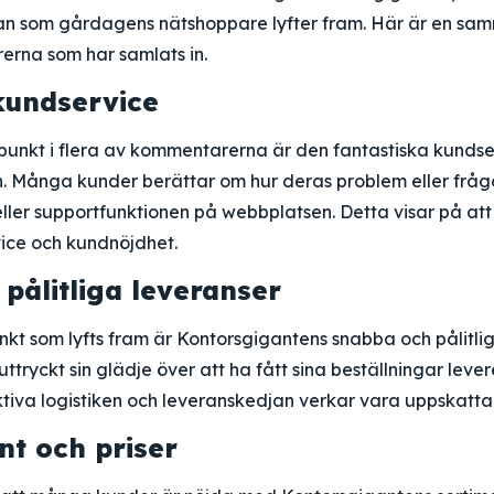
som gårdagens nätshoppare lyfter fram. Här är en sam
erna som har samlats in.
kundservice
nkt i flera av kommentarerna är den fantastiska kundse
. Många kunder berättar om hur deras problem eller frågo
 eller supportfunktionen på webbplatsen. Detta visar på at
vice och kundnöjdhet.
pålitliga leveranser
nkt som lyfts fram är Kontorsgigantens snabba och pålitlig
tryckt sin glädje över att ha fått sina beställningar leve
ktiva logistiken och leveranskedjan verkar vara uppskatt
nt och priser