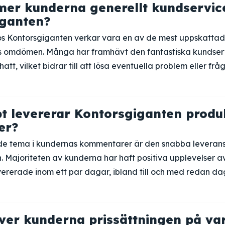
er kunderna generellt kundservic
iganten?
s Kontorsgiganten verkar vara en av de mest uppskatta
s omdömen. Många har framhävt den fantastiska kundserv
att, vilket bidrar till att lösa eventuella problem eller fr
t levererar Kontorsgiganten produk
er?
e tema i kundernas kommentarer är den snabba leverans
 Majoriteten av kunderna har haft positiva upplevelser av
vererade inom ett par dagar, ibland till och med redan da
ver kunderna prissättningen på va