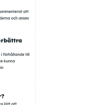
 kommenterat att
nderna och anses
örbättra
förhållande till
lle kunna
in
r?
 lätt att