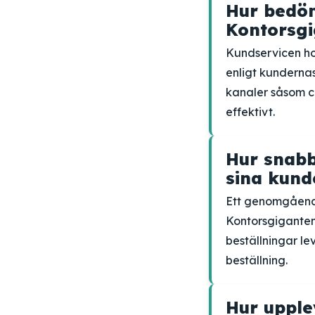
Hur bedöm
Kontorsg
Kundservicen ho
enligt kunderna
kanaler såsom ch
effektivt.
Hur snabb
sina kund
Ett genomgåend
Kontorsgiganten.
beställningar le
beställning.
Hur upple