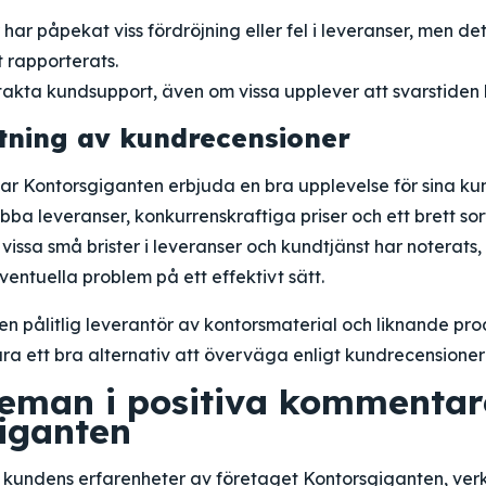
ar påpekat viss fördröjning eller fel i leveranser, men de
 rapporterats.
takta kundsupport, även om vissa upplever att svarstiden 
ning av kundrecensioner
 Kontorsgiganten erbjuda en bra upplevelse för sina k
ba leveranser, konkurrenskraftiga priser och ett brett so
vissa små brister i leveranser och kundtjänst har noterats
eventuella problem på ett effektivt sätt.
en pålitlig leverantör av kontorsmaterial och liknande pr
ra ett bra alternativ att överväga enligt kundrecensioner
teman i positiva kommenta
iganten
 kundens erfarenheter av företaget Kontorsgiganten, verk