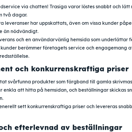
dservice via chatten! Trasiga varor löstes snabbt och lätt
m två dagar.
a leveranser har uppskattats, även om vissa kunder påpe
re än nödvändigt.
leverans och en användarvänlig hemsida som underlättar f
a kunder berömmer företagets service och engagemang at
redsställelse.
ment och konkurrenskraftiga priser
tat svårfunna produkter som färgband till gamla skrivmaskin
 enkla att hitta på hemsidan, och beställningar skickas 
n.
nerellt sett konkurrenskraftiga priser och levereras snabb
och efterlevnad av beställningar