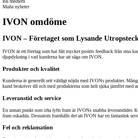
Bli medlem
Maila nyheter
IVON omdöme
IVON – Företaget som Lysande Utropstec
IVON är ett företag som har fått mycket positiv feedback från sina kun
djupdykning i vad kunderna har att säga om IVON.
Produkter och kvalitet
Kunderna är generellt sett väldigt nöjda med IVONs produkter. Många 
kund beskriver till och med produkterna som helt sjuka jämfört med an
Leveranstid och service
En annan punkt som ofta lyfts fram är IVONs snabba leveranstider. Kun
fram oskadda. Dessutom framhålls det att IVON har en fantastisk se
Fel och reklamation