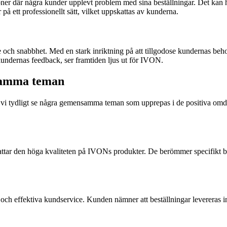
ioner där några kunder upplevt problem med sina beställningar. Det kan 
å ett professionellt sätt, vilket uppskattas av kunderna.
e och snabbhet. Med en stark inriktning på att tillgodose kundernas beho
 kundernas feedback, ser framtiden ljus ut för IVON.
samma teman
 vi tydligt se några gemensamma teman som upprepas i de positiva omd
 den höga kvaliteten på IVONs produkter. De berömmer specifikt belysn
h effektiva kundservice. Kunden nämner att beställningar levereras in