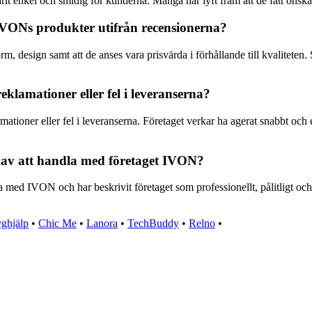
t enkel och smidig för kunderna. Många har lyft fram att de fått önskat
 IVONs produkter utifrån recensionerna?
m, design samt att de anses vara prisvärda i förhållande till kvalitete
lamationer eller fel i leveranserna?
tioner eller fel i leveranserna. Företaget verkar ha agerat snabbt och e
 av att handla med företaget IVON?
a med IVON och har beskrivit företaget som professionellt, pålitligt 
yghjälp
•
Chic Me
•
Lanora
•
TechBuddy
•
Relno
•