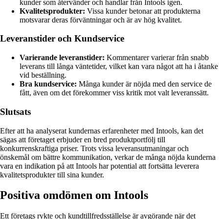
kunder som återvänder och handlar från Intools igen.
Kvalitetsprodukter:
Vissa kunder betonar att produkterna
motsvarar deras förväntningar och är av hög kvalitet.
Leveranstider och Kundservice
Varierande leveranstider:
Kommentarer varierar från snabb
leverans till långa väntetider, vilket kan vara något att ha i åtanke
vid beställning.
Bra kundservice:
Många kunder är nöjda med den service de
fått, även om det förekommer viss kritik mot valt leveranssätt.
Slutsats
Efter att ha analyserat kundernas erfarenheter med Intools, kan det
sägas att företaget erbjuder en bred produktportfölj till
konkurrenskraftiga priser. Trots vissa leveransutmaningar och
önskemål om bättre kommunikation, verkar de många nöjda kunderna
vara en indikation på att Intools har potential att fortsätta leverera
kvalitetsprodukter till sina kunder.
Positiva omdömen om Intools
Ett företags rykte och kundtillfredsställelse är avgörande när det