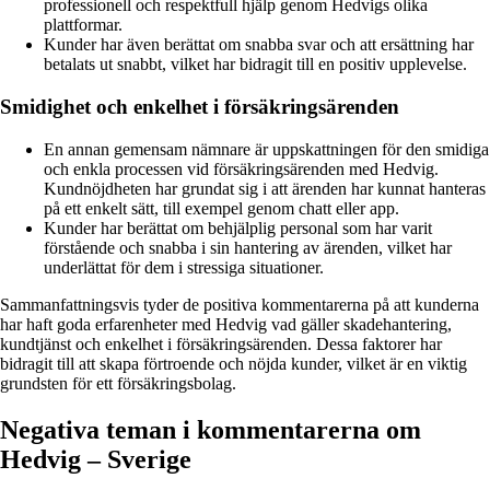
professionell och respektfull hjälp genom Hedvigs olika
plattformar.
Kunder har även berättat om snabba svar och att ersättning har
betalats ut snabbt, vilket har bidragit till en positiv upplevelse.
Smidighet och enkelhet i försäkringsärenden
En annan gemensam nämnare är uppskattningen för den smidiga
och enkla processen vid försäkringsärenden med Hedvig.
Kundnöjdheten har grundat sig i att ärenden har kunnat hanteras
på ett enkelt sätt, till exempel genom chatt eller app.
Kunder har berättat om behjälplig personal som har varit
förstående och snabba i sin hantering av ärenden, vilket har
underlättat för dem i stressiga situationer.
Sammanfattningsvis tyder de positiva kommentarerna på att kunderna
har haft goda erfarenheter med Hedvig vad gäller skadehantering,
kundtjänst och enkelhet i försäkringsärenden. Dessa faktorer har
bidragit till att skapa förtroende och nöjda kunder, vilket är en viktig
grundsten för ett försäkringsbolag.
Negativa teman i kommentarerna om
Hedvig – Sverige