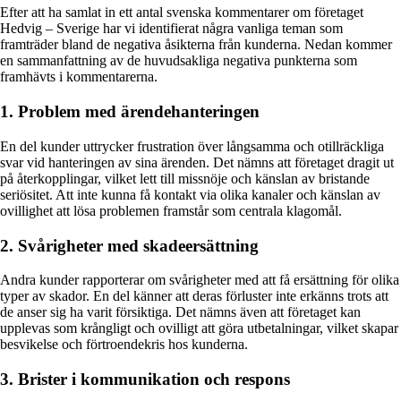
Efter att ha samlat in ett antal svenska kommentarer om företaget
Hedvig – Sverige har vi identifierat några vanliga teman som
framträder bland de negativa åsikterna från kunderna. Nedan kommer
en sammanfattning av de huvudsakliga negativa punkterna som
framhävts i kommentarerna.
1. Problem med ärendehanteringen
En del kunder uttrycker frustration över långsamma och otillräckliga
svar vid hanteringen av sina ärenden. Det nämns att företaget dragit ut
på återkopplingar, vilket lett till missnöje och känslan av bristande
seriösitet. Att inte kunna få kontakt via olika kanaler och känslan av
ovillighet att lösa problemen framstår som centrala klagomål.
2. Svårigheter med skadeersättning
Andra kunder rapporterar om svårigheter med att få ersättning för olika
typer av skador. En del känner att deras förluster inte erkänns trots att
de anser sig ha varit försiktiga. Det nämns även att företaget kan
upplevas som krångligt och ovilligt att göra utbetalningar, vilket skapar
besvikelse och förtroendekris hos kunderna.
3. Brister i kommunikation och respons