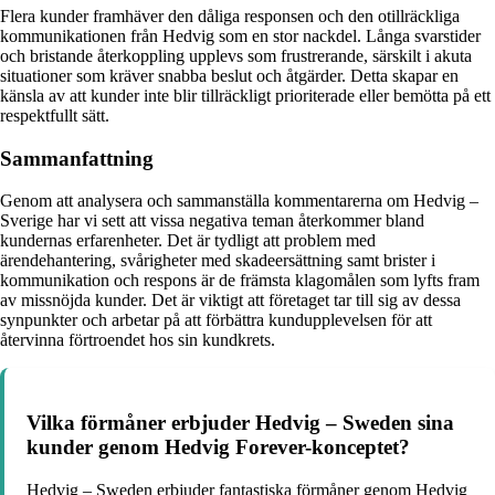
Flera kunder framhäver den dåliga responsen och den otillräckliga
kommunikationen från Hedvig som en stor nackdel. Långa svarstider
och bristande återkoppling upplevs som frustrerande, särskilt i akuta
situationer som kräver snabba beslut och åtgärder. Detta skapar en
känsla av att kunder inte blir tillräckligt prioriterade eller bemötta på ett
respektfullt sätt.
Sammanfattning
Genom att analysera och sammanställa kommentarerna om Hedvig –
Sverige har vi sett att vissa negativa teman återkommer bland
kundernas erfarenheter. Det är tydligt att problem med
ärendehantering, svårigheter med skadeersättning samt brister i
kommunikation och respons är de främsta klagomålen som lyfts fram
av missnöjda kunder. Det är viktigt att företaget tar till sig av dessa
synpunkter och arbetar på att förbättra kundupplevelsen för att
återvinna förtroendet hos sin kundkrets.
Vilka förmåner erbjuder Hedvig – Sweden sina
kunder genom Hedvig Forever-konceptet?
Hedvig – Sweden erbjuder fantastiska förmåner genom Hedvig