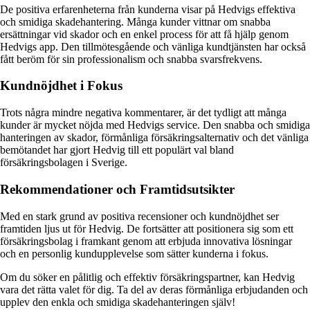
De positiva erfarenheterna från kunderna visar på Hedvigs effektiva
och smidiga skadehantering. Många kunder vittnar om snabba
ersättningar vid skador och en enkel process för att få hjälp genom
Hedvigs app. Den tillmötesgående och vänliga kundtjänsten har också
fått beröm för sin professionalism och snabba svarsfrekvens.
Kundnöjdhet i Fokus
Trots några mindre negativa kommentarer, är det tydligt att många
kunder är mycket nöjda med Hedvigs service. Den snabba och smidiga
hanteringen av skador, förmånliga försäkringsalternativ och det vänliga
bemötandet har gjort Hedvig till ett populärt val bland
försäkringsbolagen i Sverige.
Rekommendationer och Framtidsutsikter
Med en stark grund av positiva recensioner och kundnöjdhet ser
framtiden ljus ut för Hedvig. De fortsätter att positionera sig som ett
försäkringsbolag i framkant genom att erbjuda innovativa lösningar
och en personlig kundupplevelse som sätter kunderna i fokus.
Om du söker en pålitlig och effektiv försäkringspartner, kan Hedvig
vara det rätta valet för dig. Ta del av deras förmånliga erbjudanden och
upplev den enkla och smidiga skadehanteringen själv!