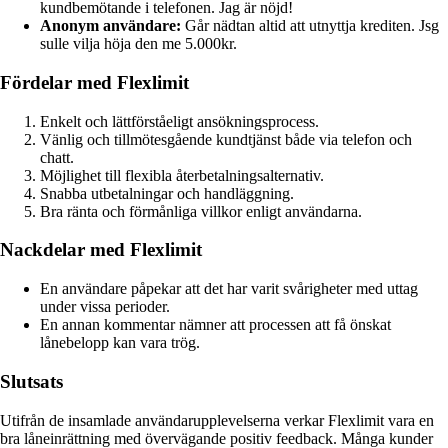
kundbemötande i telefonen. Jag är nöjd!
Anonym användare:
Går nädtan altid att utnyttja krediten. Jsg
sulle vilja höja den me 5.000kr.
Fördelar med Flexlimit
Enkelt och lättförståeligt ansökningsprocess.
Vänlig och tillmötesgående kundtjänst både via telefon och
chatt.
Möjlighet till flexibla återbetalningsalternativ.
Snabba utbetalningar och handläggning.
Bra ränta och förmånliga villkor enligt användarna.
Nackdelar med Flexlimit
En användare påpekar att det har varit svårigheter med uttag
under vissa perioder.
En annan kommentar nämner att processen att få önskat
lånebelopp kan vara trög.
Slutsats
Utifrån de insamlade användarupplevelserna verkar Flexlimit vara en
bra låneinrättning med övervägande positiv feedback. Många kunder