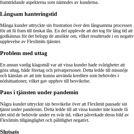
framträdande aspekterna som nämndes av kunderna.
Långsam hanteringstid
Många kunder uttryckte sin frustration över den långsamma processen
för att få fram till önskat lån. En del upplevde att det tog för lång tid att
godkännas för det belopp de ansökte om, vilket resulterade i en negativ
upplevelse av Flexlimits tjänster.
Problem med uttag
En annan vanlig klagomål var att vissa kunder hade svårigheter att
göra uttag, både företag och privatpersoner. Detta ledde till missnöje
och känslan av att inte kunna använda krediten som behövdes i
nödsituationer, vilket gav upphov till besvikelse.
Paus i tjänsten under pandemin
Några kunder uttryckte sin besvikelse över att Flexlimit pausade sin
tjänst under pandemin. Detta ledde till att vissa kunder inte kunde få
det stöd de behövde under en svår tid, vilket påverkade deras bild av
Flexlimits tillgänglighet och pålitlighet negativt.
Slutsats