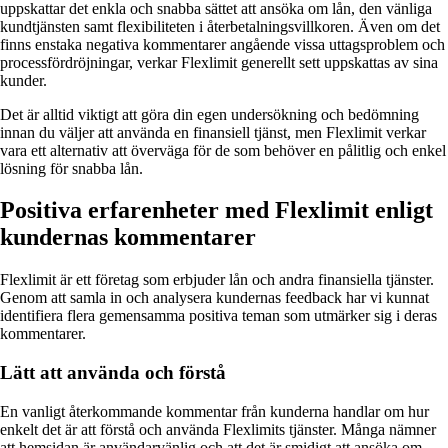
uppskattar det enkla och snabba sättet att ansöka om lån, den vänliga
kundtjänsten samt flexibiliteten i återbetalningsvillkoren. Även om det
finns enstaka negativa kommentarer angående vissa uttagsproblem och
processfördröjningar, verkar Flexlimit generellt sett uppskattas av sina
kunder.
Det är alltid viktigt att göra din egen undersökning och bedömning
innan du väljer att använda en finansiell tjänst, men Flexlimit verkar
vara ett alternativ att överväga för de som behöver en pålitlig och enkel
lösning för snabba lån.
Positiva erfarenheter med Flexlimit enligt
kundernas kommentarer
Flexlimit är ett företag som erbjuder lån och andra finansiella tjänster.
Genom att samla in och analysera kundernas feedback har vi kunnat
identifiera flera gemensamma positiva teman som utmärker sig i deras
kommentarer.
Lätt att använda och förstå
En vanligt återkommande kommentar från kunderna handlar om hur
enkelt det är att förstå och använda Flexlimits tjänster. Många nämner
att hemsidan är användarvänlig och att det är smidigt att ansöka om