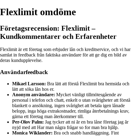
Flexlimit omdöme
Företagsrecension: Flexlimit –
Kundkommentarer och Erfarenheter
Flexlimit är ett företag som erbjuder lån och kreditservice, och vi har
samlat in feedback från faktiska användare för att ge dig en bild av
deras kundupplevelse.
Användarfeedback
Mikael Larsson:
Bra lätt att förstå Flexlimit bra hemsida och
lätt att söka lån hos er.
Anonym användare:
Mycket vänligt tillmötesgående av
personal i telefon och chatt, enkelt o utan svårigheter att förstå
blankett o ansökning, ingen svårighet att betala igen lånade
belopp, inga höga extrakostnader, rimliga återbetalnings krav,
gärna ett företag man återkommer till.
Per-Olov Palm:
Jag tycker att ni ăr en bra låne fōretag jag ăr
nyjd med att Har man några frågar so for man bra hjălp.
Monica Wiklander:
Bra och snabb handläggning. Fint