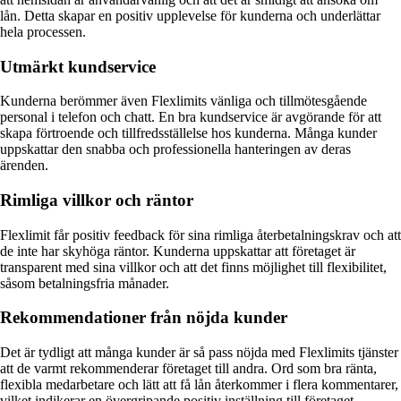
lån. Detta skapar en positiv upplevelse för kunderna och underlättar
hela processen.
Utmärkt kundservice
Kunderna berömmer även Flexlimits vänliga och tillmötesgående
personal i telefon och chatt. En bra kundservice är avgörande för att
skapa förtroende och tillfredsställelse hos kunderna. Många kunder
uppskattar den snabba och professionella hanteringen av deras
ärenden.
Rimliga villkor och räntor
Flexlimit får positiv feedback för sina rimliga återbetalningskrav och att
de inte har skyhöga räntor. Kunderna uppskattar att företaget är
transparent med sina villkor och att det finns möjlighet till flexibilitet,
såsom betalningsfria månader.
Rekommendationer från nöjda kunder
Det är tydligt att många kunder är så pass nöjda med Flexlimits tjänster
att de varmt rekommenderar företaget till andra. Ord som bra ränta,
flexibla medarbetare och lätt att få lån återkommer i flera kommentarer,
vilket indikerar en övergripande positiv inställning till företaget.