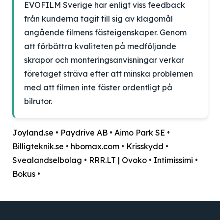
EVOFILM Sverige har enligt viss feedback
från kunderna tagit till sig av klagomål
angående filmens fästeigenskaper. Genom
att förbättra kvaliteten på medföljande
skrapor och monteringsanvisningar verkar
företaget sträva efter att minska problemen
med att filmen inte fäster ordentligt på
bilrutor.
Joyland.se
•
Paydrive AB
•
Aimo Park SE
•
Billigteknik.se
•
hbomax.com
•
Krisskydd
•
Svealandselbolag
•
RRR.LT | Ovoko
•
Intimissimi
•
Bokus
•