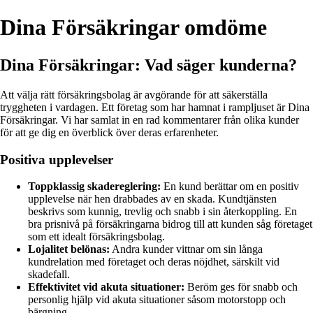
Dina Försäkringar omdöme
Dina Försäkringar: Vad säger kunderna?
Att välja rätt försäkringsbolag är avgörande för att säkerställa
tryggheten i vardagen. Ett företag som har hamnat i rampljuset är Dina
Försäkringar. Vi har samlat in en rad kommentarer från olika kunder
för att ge dig en överblick över deras erfarenheter.
Positiva upplevelser
Toppklassig skadereglering:
En kund berättar om en positiv
upplevelse när hen drabbades av en skada. Kundtjänsten
beskrivs som kunnig, trevlig och snabb i sin återkoppling. En
bra prisnivå på försäkringarna bidrog till att kunden såg företaget
som ett idealt försäkringsbolag.
Lojalitet belönas:
Andra kunder vittnar om sin långa
kundrelation med företaget och deras nöjdhet, särskilt vid
skadefall.
Effektivitet vid akuta situationer:
Beröm ges för snabb och
personlig hjälp vid akuta situationer såsom motorstopp och
bärgning.