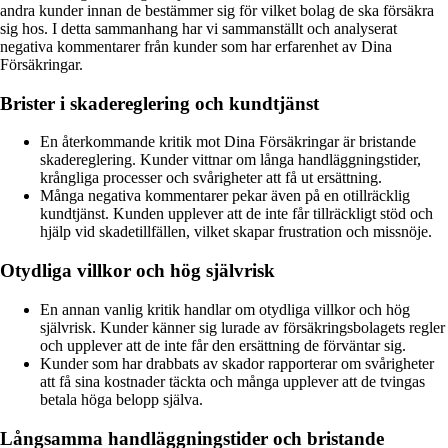
andra kunder innan de bestämmer sig för vilket bolag de ska försäkra
sig hos. I detta sammanhang har vi sammanställt och analyserat
negativa kommentarer från kunder som har erfarenhet av Dina
Försäkringar.
Brister i skadereglering och kundtjänst
En återkommande kritik mot Dina Försäkringar är bristande
skadereglering. Kunder vittnar om långa handläggningstider,
krångliga processer och svårigheter att få ut ersättning.
Många negativa kommentarer pekar även på en otillräcklig
kundtjänst. Kunden upplever att de inte får tillräckligt stöd och
hjälp vid skadetillfällen, vilket skapar frustration och missnöje.
Otydliga villkor och hög självrisk
En annan vanlig kritik handlar om otydliga villkor och hög
självrisk. Kunder känner sig lurade av försäkringsbolagets regler
och upplever att de inte får den ersättning de förväntar sig.
Kunder som har drabbats av skador rapporterar om svårigheter
att få sina kostnader täckta och många upplever att de tvingas
betala höga belopp själva.
Långsamma handläggningstider och bristande