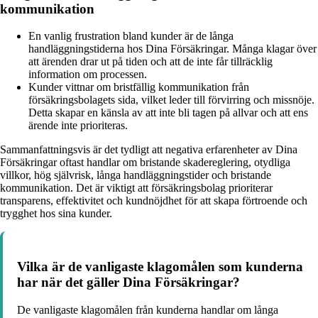
kommunikation
En vanlig frustration bland kunder är de långa
handläggningstiderna hos Dina Försäkringar. Många klagar över
att ärenden drar ut på tiden och att de inte får tillräcklig
information om processen.
Kunder vittnar om bristfällig kommunikation från
försäkringsbolagets sida, vilket leder till förvirring och missnöje.
Detta skapar en känsla av att inte bli tagen på allvar och att ens
ärende inte prioriteras.
Sammanfattningsvis är det tydligt att negativa erfarenheter av Dina
Försäkringar oftast handlar om bristande skadereglering, otydliga
villkor, hög självrisk, långa handläggningstider och bristande
kommunikation. Det är viktigt att försäkringsbolag prioriterar
transparens, effektivitet och kundnöjdhet för att skapa förtroende och
trygghet hos sina kunder.
Vilka är de vanligaste klagomålen som kunderna
har när det gäller Dina Försäkringar?
De vanligaste klagomålen från kunderna handlar om långa