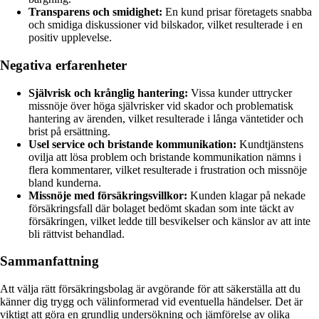
Transparens och smidighet:
En kund prisar företagets snabba
och smidiga diskussioner vid bilskador, vilket resulterade i en
positiv upplevelse.
Negativa erfarenheter
Självrisk och krånglig hantering:
Vissa kunder uttrycker
missnöje över höga självrisker vid skador och problematisk
hantering av ärenden, vilket resulterade i långa väntetider och
brist på ersättning.
Usel service och bristande kommunikation:
Kundtjänstens
ovilja att lösa problem och bristande kommunikation nämns i
flera kommentarer, vilket resulterade i frustration och missnöje
bland kunderna.
Missnöje med försäkringsvillkor:
Kunden klagar på nekade
försäkringsfall där bolaget bedömt skadan som inte täckt av
försäkringen, vilket ledde till besvikelser och känslor av att inte
bli rättvist behandlad.
Sammanfattning
Att välja rätt försäkringsbolag är avgörande för att säkerställa att du
känner dig trygg och välinformerad vid eventuella händelser. Det är
viktigt att göra en grundlig undersökning och jämförelse av olika