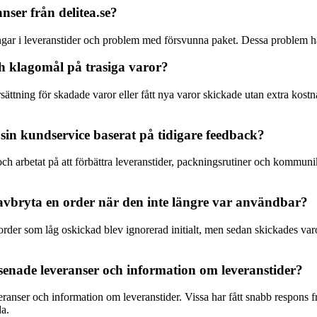
ser från delitea.se?
gar i leveranstider och problem med försvunna paket. Dessa problem har l
ch klagomål på trasiga varor?
rsättning för skadade varor eller fått nya varor skickade utan extra kost
a sin kundservice baserat på tidigare feedback?
och arbetat på att förbättra leveranstider, packningsrutiner och kommun
avbryta en order när den inte längre var användbar?
n order som låg oskickad blev ignorerad initialt, men sedan skickades v
örsenade leveranser och information om leveranstider?
ranser och information om leveranstider. Vissa har fått snabb respons f
da.