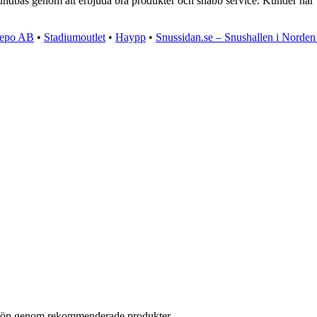
 kundbas genom att erbjuda bra produkter och snabb service. Kunder har 
eepo AB
•
Stadiumoutlet
•
Haypp
•
Snussidan.se – Snushallen i Norde
ör köp genom rekommenderade produkter.