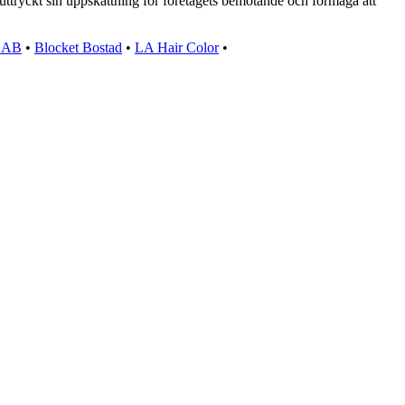
uttryckt sin uppskattning för företagets bemötande och förmåga att
n AB
•
Blocket Bostad
•
LA Hair Color
•