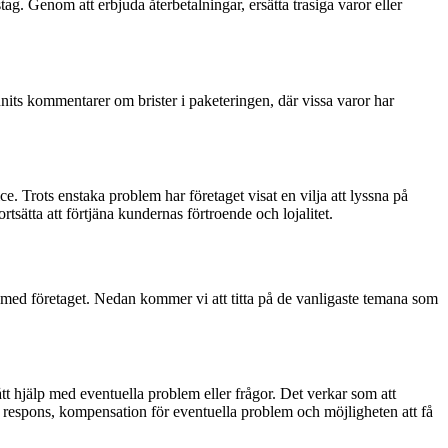
tag. Genom att erbjuda återbetalningar, ersätta trasiga varor eller
nnits kommentarer om brister i paketeringen, där vissa varor har
 Trots enstaka problem har företaget visat en vilja att lyssna på
tsätta att förtjäna kundernas förtroende och lojalitet.
r med företaget. Nedan kommer vi att titta på de vanligaste temana som
t hjälp med eventuella problem eller frågor. Det verkar som att
 respons, kompensation för eventuella problem och möjligheten att få