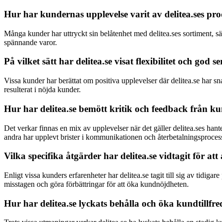
Hur har kundernas upplevelse varit av delitea.ses pr
Många kunder har uttryckt sin belåtenhet med delitea.ses sortiment, sär
spännande varor.
På vilket sätt har delitea.se visat flexibilitet och go
Vissa kunder har berättat om positiva upplevelser där delitea.se har s
resulterat i nöjda kunder.
Hur har delitea.se bemött kritik och feedback från ku
Det verkar finnas en mix av upplevelser när det gäller delitea.ses han
andra har upplevt brister i kommunikationen och återbetalningsproces
Vilka specifika åtgärder har delitea.se vidtagit för 
Enligt vissa kunders erfarenheter har delitea.se tagit till sig av tidi
misstagen och göra förbättringar för att öka kundnöjdheten.
Hur har delitea.se lyckats behålla och öka kundtillf