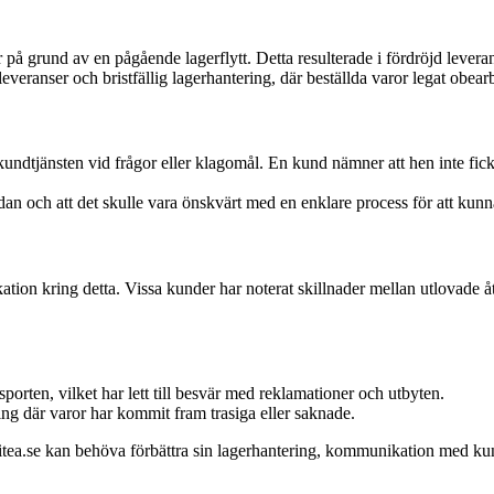
r på grund av en pågående lagerflytt. Detta resulterade i fördröjd leveran
eranser och bristfällig lagerhantering, där beställda varor legat obea
dtjänsten vid frågor eller klagomål. En kund nämner att hen inte fick n
an och att det skulle vara önskvärt med en enklare process för att kunna 
on kring detta. Vissa kunder har noterat skillnader mellan utlovade återb
porten, vilket har lett till besvär med reklamationer och utbyten.
ng där varor har kommit fram trasiga eller saknade.
itea.se kan behöva förbättra sin lagerhantering, kommunikation med ku