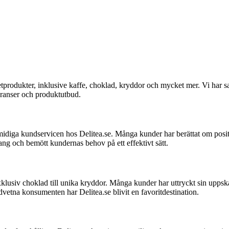
etprodukter, inklusive kaffe, choklad, kryddor och mycket mer. Vi har s
veranser och produktutbud.
idiga kundservicen hos Delitea.se. Många kunder har berättat om posi
ng och bemött kundernas behov på ett effektivt sätt.
exklusiv choklad till unika kryddor. Många kunder har uttryckt sin uppskat
edvetna konsumenten har Delitea.se blivit en favoritdestination.