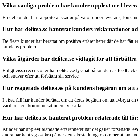
Vilka vanliga problem har kunder upplevt med leveran
En del kunder har rapporterat skador på varor under leverans, försenin
Hur har delitea.se hanterat kunders reklamationer o
De flesta kunder har berättat om positiva erfarenheter där de har fått e
kundens problem.
Vilka åtgärder har delitea.se vidtagit för att förbättr
Enligt vissa recensioner har delitea.se lyssnat på kundernas feedback 
och strävar efter att förbättra sin service.
Hur reagerade delitea.se på kundens begäran om att 
I vissa fall har kunder berättat om att deras begäran om att avbryta e
varit brister i kommunikationen i vissa fall.
Hur har delitea.se hanterat problem relaterade till f
Kunder har upplevt blandade erfarenheter när det gäller försenade leve
andra har känt sig osäkra på när deras beställningar kommer att anlän