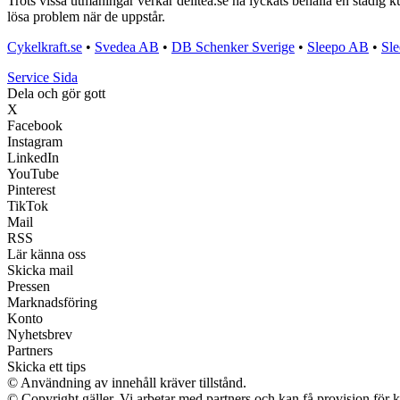
Trots vissa utmaningar verkar delitea.se ha lyckats behålla en stadig
lösa problem när de uppstår.
Cykelkraft.se
•
Svedea AB
•
DB Schenker Sverige
•
Sleepo AB
•
Sl
Service Sida
Dela och gör gott
X
Facebook
Instagram
LinkedIn
YouTube
Pinterest
TikTok
Mail
RSS
Lär känna oss
Skicka mail
Pressen
Marknadsföring
Konto
Nyhetsbrev
Partners
Skicka ett tips
© Användning av innehåll kräver tillstånd.
© Copyright gäller. Vi arbetar med partners och kan få provision f