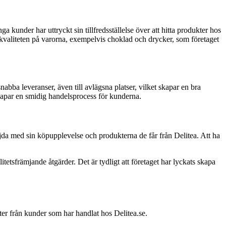
under har uttryckt sin tillfredsställelse över att hitta produkter hos
a kvaliteten på varorna, exempelvis choklad och drycker, som företaget
ba leveranser, även till avlägsna platser, vilket skapar en bra
skapar en smidig handelsprocess för kunderna.
öjda med sin köpupplevelse och produkterna de får från Delitea. Att ha
etsfrämjande åtgärder. Det är tydligt att företaget har lyckats skapa
er från kunder som har handlat hos Delitea.se.