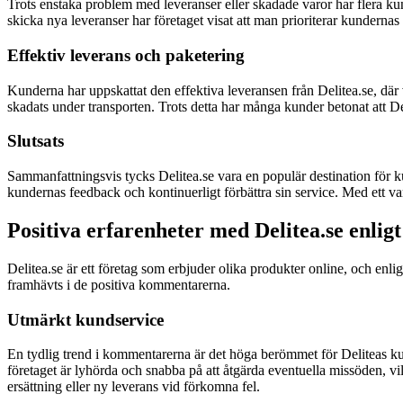
Trots enstaka problem med leveranser eller skadade varor har flera kunde
skicka nya leveranser har företaget visat att man prioriterar kundernas ti
Effektiv leverans och paketering
Kunderna har uppskattat den effektiva leveransen från Delitea.se, där 
skadats under transporten. Trots detta har många kunder betonat att De
Slutsats
Sammanfattningsvis tycks Delitea.se vara en populär destination för k
kundernas feedback och kontinuerligt förbättra sin service. Med ett vari
Positiva erfarenheter med Delitea.se enl
Delitea.se är ett företag som erbjuder olika produkter online, och enl
framhävts i de positiva kommentarerna.
Utmärkt kundservice
En tydlig trend i kommentarerna är det höga berömmet för Deliteas kun
företaget är lyhörda och snabba på att åtgärda eventuella missöden, 
ersättning eller ny leverans vid förkomna fel.