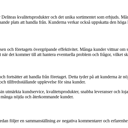
iteas kvalitetsprodukter och det unika sortimentet som erbjuds. Många k
spännande plats att handla från. Kunderna verkar också uppskatta den hög
 och företagets övergripande effektivitet. Många kunder vittnar om snab
 när det kommer till att hantera eventuella problem och frågor, vilket 
 fortsätter att handla från företaget. Detta tyder på att kunderna är n
 och tillfredsställande upplevelse för sina kunder.
 utmärkta kundservice, kvalitetsprodukter, snabba leveranser och lojalit
rar i många nöjda och återkommande kunder.
edan följer en sammanställning av negativa kommentarer och erfarenhet