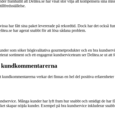
r framhållit att Delitea.se har visat stor vilja att kompensera sina miss
llfredsställelse.
vissa har fått sina paket levererade på rekordtid. Dock har det också fu
litea.se har agerat snabbt för att lösa sådana problem.
under som söker högkvalitativa gourmetprodukter och en bra kundservice.
erat sortiment och ett engagerat kundserviceteam ser Delitea.se ut att for
igt kundkommentarerna
igt kundkommentarerna verkar det finnas en hel del positiva erfarenhete
dservice. Många kunder har lyft fram hur snabbt och smidigt de har fåt
vilket skapar nöjda kunder. Exempel på bra kundservice inkluderar snabb