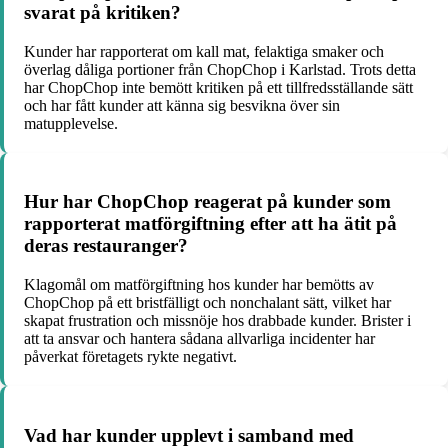
svarat på kritiken?
Kunder har rapporterat om kall mat, felaktiga smaker och
överlag dåliga portioner från ChopChop i Karlstad. Trots detta
har ChopChop inte bemött kritiken på ett tillfredsställande sätt
och har fått kunder att känna sig besvikna över sin
matupplevelse.
Hur har ChopChop reagerat på kunder som
rapporterat matförgiftning efter att ha ätit på
deras restauranger?
Klagomål om matförgiftning hos kunder har bemötts av
ChopChop på ett bristfälligt och nonchalant sätt, vilket har
skapat frustration och missnöje hos drabbade kunder. Brister i
att ta ansvar och hantera sådana allvarliga incidenter har
påverkat företagets rykte negativt.
Vad har kunder upplevt i samband med