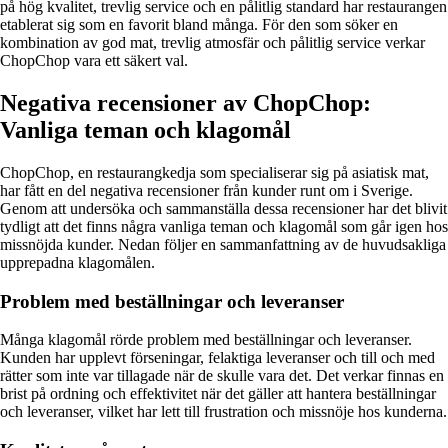
på hög kvalitet, trevlig service och en pålitlig standard har restaurangen
etablerat sig som en favorit bland många. För den som söker en
kombination av god mat, trevlig atmosfär och pålitlig service verkar
ChopChop vara ett säkert val.
Negativa recensioner av ChopChop:
Vanliga teman och klagomål
ChopChop, en restaurangkedja som specialiserar sig på asiatisk mat,
har fått en del negativa recensioner från kunder runt om i Sverige.
Genom att undersöka och sammanställa dessa recensioner har det blivit
tydligt att det finns några vanliga teman och klagomål som går igen hos
missnöjda kunder. Nedan följer en sammanfattning av de huvudsakliga
upprepadna klagomålen.
Problem med beställningar och leveranser
Många klagomål rörde problem med beställningar och leveranser.
Kunden har upplevt förseningar, felaktiga leveranser och till och med
rätter som inte var tillagade när de skulle vara det. Det verkar finnas en
brist på ordning och effektivitet när det gäller att hantera beställningar
och leveranser, vilket har lett till frustration och missnöje hos kunderna.