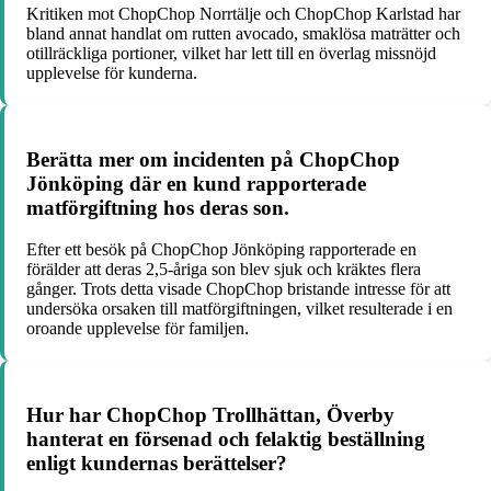
Kritiken mot ChopChop Norrtälje och ChopChop Karlstad har
bland annat handlat om rutten avocado, smaklösa maträtter och
otillräckliga portioner, vilket har lett till en överlag missnöjd
upplevelse för kunderna.
Berätta mer om incidenten på ChopChop
Jönköping där en kund rapporterade
matförgiftning hos deras son.
Efter ett besök på ChopChop Jönköping rapporterade en
förälder att deras 2,5-åriga son blev sjuk och kräktes flera
gånger. Trots detta visade ChopChop bristande intresse för att
undersöka orsaken till matförgiftningen, vilket resulterade i en
oroande upplevelse för familjen.
Hur har ChopChop Trollhättan, Överby
hanterat en försenad och felaktig beställning
enligt kundernas berättelser?