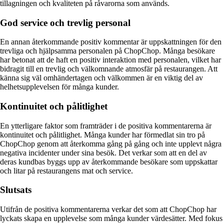
tillagningen och kvaliteten på råvarorna som används.
God service och trevlig personal
En annan återkommande positiv kommentar är uppskattningen för den
trevliga och hjälpsamma personalen på ChopChop. Många besökare
har betonat att de haft en positiv interaktion med personalen, vilket har
bidragit till en trevlig och välkomnande atmosfär på restaurangen. Att
känna sig väl omhändertagen och välkommen är en viktig del av
helhetsupplevelsen för många kunder.
Kontinuitet och pålitlighet
En ytterligare faktor som framträder i de positiva kommentarerna är
kontinuitet och pålitlighet. Många kunder har förmedlat sin tro på
ChopChop genom att återkomma gång på gång och inte upplevt några
negativa incidenter under sina besök. Det verkar som att en del av
deras kundbas byggs upp av återkommande besökare som uppskattar
och litar på restaurangens mat och service.
Slutsats
Utifrån de positiva kommentarerna verkar det som att ChopChop har
lyckats skapa en upplevelse som många kunder värdesätter. Med fokus