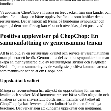
kundbas.
Vi uppmanar ChopChop att lyssna på feedbacken från sina kunder och
arbeta för att skapa en bättre upplevelse för alla som besöker deras
restauranger. Det är genom att lyssna på kundernas synpunkter och
agera på dem som företag kan växa och utvecklas på ett positivt sätt.
Positiva upplevelser på ChopChop: En
sammanfattning av gemensamma teman
Att få en bild av en restaurangs kvalitet och service är väsentligt innan
man planerar ett besök. Genom att ta del av olika synpunkter kan man
skapa en mer nyanserad bild av restaurangens styrkor och svagheter.
Nedan följer en summering av de vanligaste positiva kommentarerna
som människor har delat om ChopChop.
Uppskattat kvalitet
Många av recensenterna har uttryckt sin uppskattning för matens
kvalitet och smaker. Med kommentarer som bästa stället någonsin och
smaken av deras ansvarsfullt gjorda sushi, framgår det tydligt att
ChopChop lyckats leverera på den kulinariska fronten för många
besökare. Det verkar som att kunderna uppskattar den noggranna