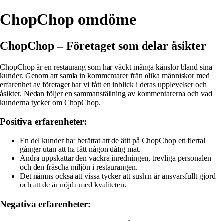
ChopChop omdöme
ChopChop – Företaget som delar åsikter
ChopChop är en restaurang som har väckt många känslor bland sina
kunder. Genom att samla in kommentarer från olika människor med
erfarenhet av företaget har vi fått en inblick i deras upplevelser och
åsikter. Nedan följer en sammanställning av kommentarerna och vad
kunderna tycker om ChopChop.
Positiva erfarenheter:
En del kunder har berättat att de ätit på ChopChop ett flertal
gånger utan att ha fått någon dålig mat.
Andra uppskattar den vackra inredningen, trevliga personalen
och den fräscha miljön i restaurangen.
Det nämns också att vissa tycker att sushin är ansvarsfullt gjord
och att de är nöjda med kvaliteten.
Negativa erfarenheter: