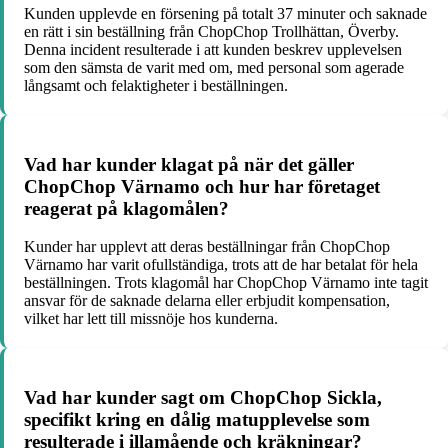
Kunden upplevde en försening på totalt 37 minuter och saknade
en rätt i sin beställning från ChopChop Trollhättan, Överby.
Denna incident resulterade i att kunden beskrev upplevelsen
som den sämsta de varit med om, med personal som agerade
långsamt och felaktigheter i beställningen.
Vad har kunder klagat på när det gäller
ChopChop Värnamo och hur har företaget
reagerat på klagomålen?
Kunder har upplevt att deras beställningar från ChopChop
Värnamo har varit ofullständiga, trots att de har betalat för hela
beställningen. Trots klagomål har ChopChop Värnamo inte tagit
ansvar för de saknade delarna eller erbjudit kompensation,
vilket har lett till missnöje hos kunderna.
Vad har kunder sagt om ChopChop Sickla,
specifikt kring en dålig matupplevelse som
resulterade i illamående och kräkningar?