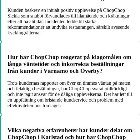
Kunden beskrev en initialt positiv upplevelse på ChopChop
Sickla som snabbt förvandlades till illamående och kräkningar
efter att ha ätit där. Incidenten ledde till starka
rekommendationer att undvika restaurangen, särskilt avseende
kycklingrätterna.
Hur har ChopChop reagerat på klagomålen om
långa väntetider och inkorrekta beställningar
från kunder i Värnamo och Överby?
Trots kundernas rapporter om över en timmes väntan på maten
och felaktiga beställningar, har ChopChop svarat otillräckligt
och inte tagit ansvar för de dåliga upplevelserna. Det har lett till
en uppfattning om bristande kundservice och problem med
effektiviteten hos företaget.
Vilka negativa erfarenheter har kunder delat om
ChopChop i Karlstad och hur har ChopChop