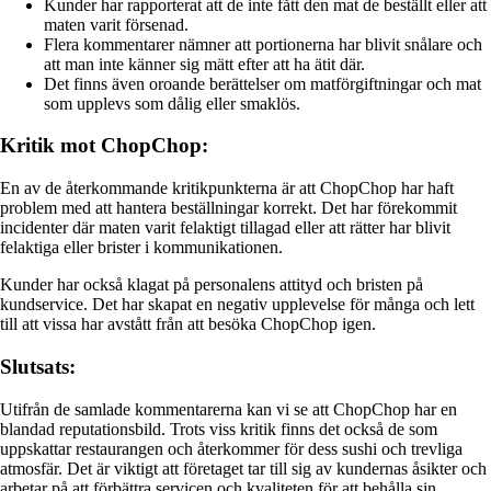
Kunder har rapporterat att de inte fått den mat de beställt eller att
maten varit försenad.
Flera kommentarer nämner att portionerna har blivit snålare och
att man inte känner sig mätt efter att ha ätit där.
Det finns även oroande berättelser om matförgiftningar och mat
som upplevs som dålig eller smaklös.
Kritik mot ChopChop:
En av de återkommande kritikpunkterna är att ChopChop har haft
problem med att hantera beställningar korrekt. Det har förekommit
incidenter där maten varit felaktigt tillagad eller att rätter har blivit
felaktiga eller brister i kommunikationen.
Kunder har också klagat på personalens attityd och bristen på
kundservice. Det har skapat en negativ upplevelse för många och lett
till att vissa har avstått från att besöka ChopChop igen.
Slutsats:
Utifrån de samlade kommentarerna kan vi se att ChopChop har en
blandad reputationsbild. Trots viss kritik finns det också de som
uppskattar restaurangen och återkommer för dess sushi och trevliga
atmosfär. Det är viktigt att företaget tar till sig av kundernas åsikter och
arbetar på att förbättra servicen och kvaliteten för att behålla sin