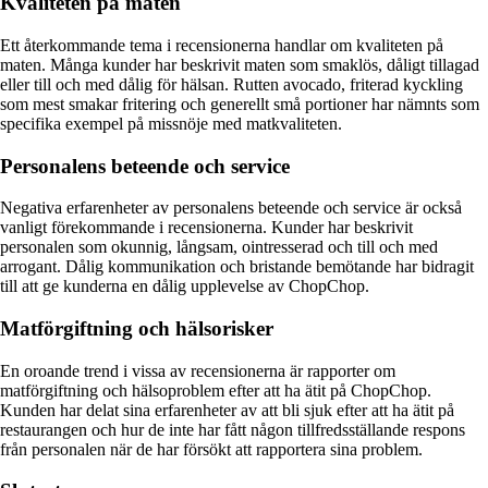
Kvaliteten på maten
Ett återkommande tema i recensionerna handlar om kvaliteten på
maten. Många kunder har beskrivit maten som smaklös, dåligt tillagad
eller till och med dålig för hälsan. Rutten avocado, friterad kyckling
som mest smakar fritering och generellt små portioner har nämnts som
specifika exempel på missnöje med matkvaliteten.
Personalens beteende och service
Negativa erfarenheter av personalens beteende och service är också
vanligt förekommande i recensionerna. Kunder har beskrivit
personalen som okunnig, långsam, ointresserad och till och med
arrogant. Dålig kommunikation och bristande bemötande har bidragit
till att ge kunderna en dålig upplevelse av ChopChop.
Matförgiftning och hälsorisker
En oroande trend i vissa av recensionerna är rapporter om
matförgiftning och hälsoproblem efter att ha ätit på ChopChop.
Kunden har delat sina erfarenheter av att bli sjuk efter att ha ätit på
restaurangen och hur de inte har fått någon tillfredsställande respons
från personalen när de har försökt att rapportera sina problem.