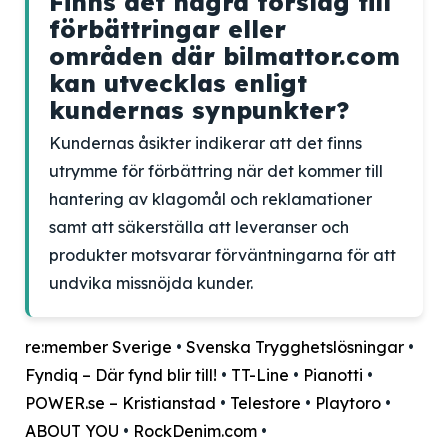
Finns det några förslag till
förbättringar eller
områden där bilmattor.com
kan utvecklas enligt
kundernas synpunkter?
Kundernas åsikter indikerar att det finns
utrymme för förbättring när det kommer till
hantering av klagomål och reklamationer
samt att säkerställa att leveranser och
produkter motsvarar förväntningarna för att
undvika missnöjda kunder.
re:member Sverige
•
Svenska Trygghetslösningar
•
Fyndiq – Där fynd blir till!
•
TT-Line
•
Pianotti
•
POWER.se – Kristianstad
•
Telestore
•
Playtoro
•
ABOUT YOU
•
RockDenim.com
•