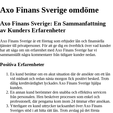
Axo Finans Sverige omdöme
Axo Finans Sverige: En Sammanfattning
av Kunders Erfarenheter
Axo Finans Sverige är ett företag som erbjuder lån och finansiella
tjänster till privatpersoner. För att ge dig en överblick över vad kunder
har att säga om sin erfarenhet med Axo Finans Sverige har vi
sammanställt några kommentarer från tidigare kunder nedan.
Positiva Erfarenheter
En kund berättar om en akut situation där de ansökte om ett lån
vid midnatt och redan nästa morgon fick positivt besked. Trots
dålig kreditvärdighet lyckades Axo Finans Sverige hjälpa
kunden.
En annan kund berömmer den snabba och effektiva servicen
från personalen. Hen beskriver processen som enkel och
professionell, där pengarna kom inom 24 timmar efter ansökan.
Ytterligare en kund uttrycker tacksamhet över Axo Finans
Sveriges stöd i att hitta rätt lån. Trots avslag på det första