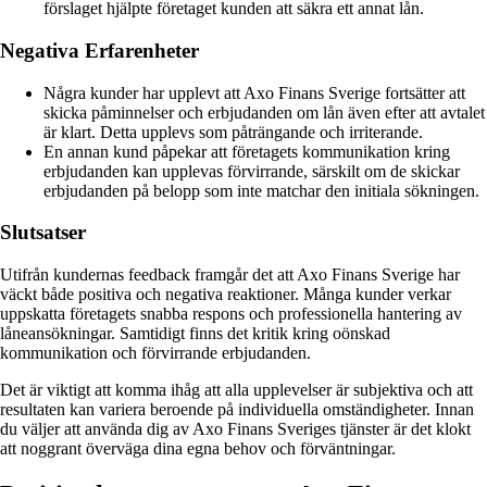
förslaget hjälpte företaget kunden att säkra ett annat lån.
Negativa Erfarenheter
Några kunder har upplevt att Axo Finans Sverige fortsätter att
skicka påminnelser och erbjudanden om lån även efter att avtalet
är klart. Detta upplevs som påträngande och irriterande.
En annan kund påpekar att företagets kommunikation kring
erbjudanden kan upplevas förvirrande, särskilt om de skickar
erbjudanden på belopp som inte matchar den initiala sökningen.
Slutsatser
Utifrån kundernas feedback framgår det att Axo Finans Sverige har
väckt både positiva och negativa reaktioner. Många kunder verkar
uppskatta företagets snabba respons och professionella hantering av
låneansökningar. Samtidigt finns det kritik kring oönskad
kommunikation och förvirrande erbjudanden.
Det är viktigt att komma ihåg att alla upplevelser är subjektiva och att
resultaten kan variera beroende på individuella omständigheter. Innan
du väljer att använda dig av Axo Finans Sveriges tjänster är det klokt
att noggrant överväga dina egna behov och förväntningar.