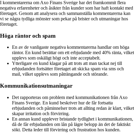
I kommentarerna om Axo Finans Sverige har det framkommit flera
negativa erfarenheter och åsikter från kunder som har haft kontakt med
företaget. Genom att analysera och sammanställa kommentarerna kan
vi se några tydliga mönster som pekar på brister och utmaningar hos
företaget.
Höga räntor och spam
En av de vanligaste negativa kommentarerna handlar om höga
räntor. En kund berättar om ett erbjudande med 40% ränta, vilket
upplevs som oskäligt högt och inte acceptabelt.
Ytterligare en kund klagar på att trots att man tackat nej till
erbjudanden fortsätter företaget att skicka spam via sms och
mail, vilket upplevs som påträngande och störande.
Kommunikationsutmaningar
Det rapporteras om problem med kommunikationen från Axo
Finans Sverige. En kund beskriver hur de får fortsatta
erbjudanden och påminnelser trots att allting redan är klart, vilket
skapar irritation och förvirring.
En annan kund upplever bristande tydlighet i kommunikationen,
då de får erbjudanden om lån på lägre belopp än det de faktiskt
sökt. Detta leder till förvirring och frustration hos kunden.