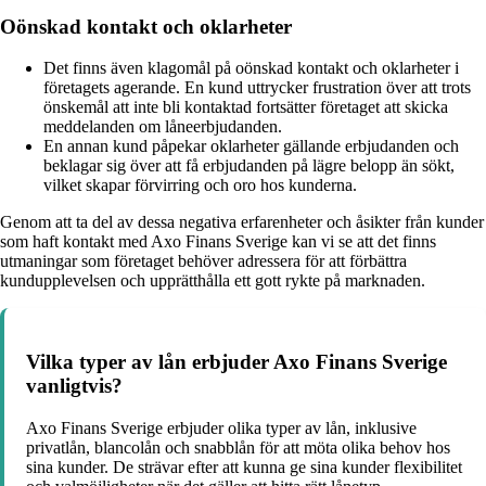
Oönskad kontakt och oklarheter
Det finns även klagomål på oönskad kontakt och oklarheter i
företagets agerande. En kund uttrycker frustration över att trots
önskemål att inte bli kontaktad fortsätter företaget att skicka
meddelanden om låneerbjudanden.
En annan kund påpekar oklarheter gällande erbjudanden och
beklagar sig över att få erbjudanden på lägre belopp än sökt,
vilket skapar förvirring och oro hos kunderna.
Genom att ta del av dessa negativa erfarenheter och åsikter från kunder
som haft kontakt med Axo Finans Sverige kan vi se att det finns
utmaningar som företaget behöver adressera för att förbättra
kundupplevelsen och upprätthålla ett gott rykte på marknaden.
Vilka typer av lån erbjuder Axo Finans Sverige
vanligtvis?
Axo Finans Sverige erbjuder olika typer av lån, inklusive
privatlån, blancolån och snabblån för att möta olika behov hos
sina kunder. De strävar efter att kunna ge sina kunder flexibilitet