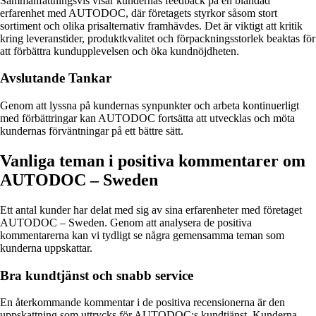
Sammanfattningsvis visar kundernas feedback på en blandad
erfarenhet med AUTODOC, där företagets styrkor såsom stort
sortiment och olika prisalternativ framhävdes. Det är viktigt att kritik
kring leveranstider, produktkvalitet och förpackningsstorlek beaktas för
att förbättra kundupplevelsen och öka kundnöjdheten.
Avslutande Tankar
Genom att lyssna på kundernas synpunkter och arbeta kontinuerligt
med förbättringar kan AUTODOC fortsätta att utvecklas och möta
kundernas förväntningar på ett bättre sätt.
Vanliga teman i positiva kommentarer om
AUTODOC – Sweden
Ett antal kunder har delat med sig av sina erfarenheter med företaget
AUTODOC – Sweden. Genom att analysera de positiva
kommentarerna kan vi tydligt se några gemensamma teman som
kunderna uppskattar.
Bra kundtjänst och snabb service
En återkommande kommentar i de positiva recensionerna är den
uppskattning som uttrycks för AUTODOC:s kundtjänst. Kunderna