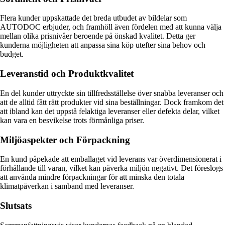
Flera kunder uppskattade det breda utbudet av bildelar som
AUTODOC erbjuder, och framhöll även fördelen med att kunna välja
mellan olika prisnivåer beroende på önskad kvalitet. Detta ger
kunderna möjligheten att anpassa sina köp utefter sina behov och
budget.
Leveranstid och Produktkvalitet
En del kunder uttryckte sin tillfredsställelse över snabba leveranser och
att de alltid fått rätt produkter vid sina beställningar. Dock framkom det
att ibland kan det uppstå felaktiga leveranser eller defekta delar, vilket
kan vara en besvikelse trots förmånliga priser.
Miljöaspekter och Förpackning
En kund påpekade att emballaget vid leverans var överdimensionerat i
förhållande till varan, vilket kan påverka miljön negativt. Det föreslogs
att använda mindre förpackningar för att minska den totala
klimatpåverkan i samband med leveranser.
Slutsats