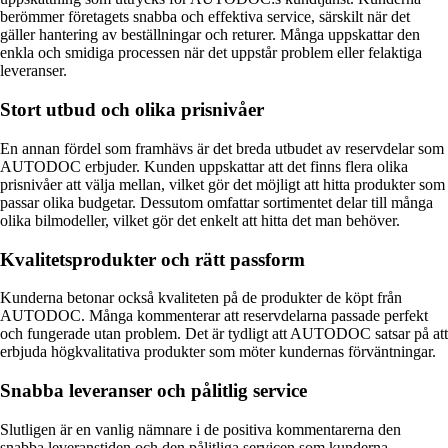
berömmer företagets snabba och effektiva service, särskilt när det
gäller hantering av beställningar och returer. Många uppskattar den
enkla och smidiga processen när det uppstår problem eller felaktiga
leveranser.
Stort utbud och olika prisnivåer
En annan fördel som framhävs är det breda utbudet av reservdelar som
AUTODOC erbjuder. Kunden uppskattar att det finns flera olika
prisnivåer att välja mellan, vilket gör det möjligt att hitta produkter som
passar olika budgetar. Dessutom omfattar sortimentet delar till många
olika bilmodeller, vilket gör det enkelt att hitta det man behöver.
Kvalitetsprodukter och rätt passform
Kunderna betonar också kvaliteten på de produkter de köpt från
AUTODOC. Många kommenterar att reservdelarna passade perfekt
och fungerade utan problem. Det är tydligt att AUTODOC satsar på att
erbjuda högkvalitativa produkter som möter kundernas förväntningar.
Snabba leveranser och pålitlig service
Slutligen är en vanlig nämnare i de positiva kommentarerna den
snabba leveranstiden och den pålitliga servicen som kunderna