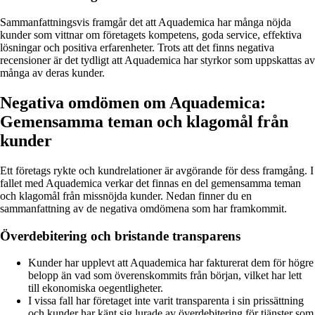
Sammanfattningsvis framgår det att Aquademica har många nöjda
kunder som vittnar om företagets kompetens, goda service, effektiva
lösningar och positiva erfarenheter. Trots att det finns negativa
recensioner är det tydligt att Aquademica har styrkor som uppskattas av
många av deras kunder.
Negativa omdömen om Aquademica:
Gemensamma teman och klagomål från
kunder
Ett företags rykte och kundrelationer är avgörande för dess framgång. I
fallet med Aquademica verkar det finnas en del gemensamma teman
och klagomål från missnöjda kunder. Nedan finner du en
sammanfattning av de negativa omdömena som har framkommit.
Överdebitering och bristande transparens
Kunder har upplevt att Aquademica har fakturerat dem för högre
belopp än vad som överenskommits från början, vilket har lett
till ekonomiska oegentligheter.
I vissa fall har företaget inte varit transparenta i sin prissättning
och kunder har känt sig lurade av överdebitering för tjänster som