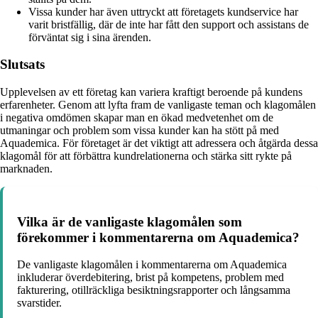
Vissa kunder har även uttryckt att företagets kundservice har
varit bristfällig, där de inte har fått den support och assistans de
förväntat sig i sina ärenden.
Slutsats
Upplevelsen av ett företag kan variera kraftigt beroende på kundens
erfarenheter. Genom att lyfta fram de vanligaste teman och klagomålen
i negativa omdömen skapar man en ökad medvetenhet om de
utmaningar och problem som vissa kunder kan ha stött på med
Aquademica. För företaget är det viktigt att adressera och åtgärda dessa
klagomål för att förbättra kundrelationerna och stärka sitt rykte på
marknaden.
Vilka är de vanligaste klagomålen som
förekommer i kommentarerna om Aquademica?
De vanligaste klagomålen i kommentarerna om Aquademica
inkluderar överdebitering, brist på kompetens, problem med
fakturering, otillräckliga besiktningsrapporter och långsamma
svarstider.