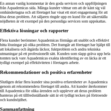
En annan vanlig kommentar är den goda servicen och uppföljningen
från Aquademicas sida. Många kunder vittnar om att de känt sig väl
omhändertagna och att företaget har visat ett stort engagemang för att
lösa deras problem. Att säljaren ringde upp en kund för att säkerställa
nöjdheten är ett exempel på den personliga servicen som uppskattas.
Effektiva lösningar och rapporter
Flera kunder berömmer Aquademicas förmåga att snabbt och effektivt
hitta lösningar på olika problem. Det framgår att företaget har hjälpt till
att lokalisera och åtgärda läckor, fuktproblem och andra tekniska
utmaningar på ett professionellt sätt. Kunden som slapp gräva upp hela
tomten tack vare Aquademicas exakta identifiering av en läcka är ett
tydligt exempel på effektiviteten i företagets arbete.
Rekommendationer och positiva erfarenheter
Slutligen delar flera kunder sina positiva erfarenheter av Aquademica
genom att rekommendera företaget till andra. Att kunder återkommer
till Aquademica för olika ärenden och upplever att deras problem
hanteras på ett tillfredsställande sätt är ett tydligt tecken på förtroende
och kundnöjdhet.
Sammanfattning