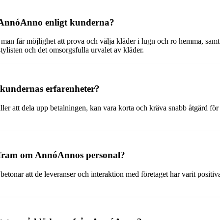
t AnnóAnno enligt kunderna?
n får möjlighet att prova och välja kläder i lugn och ro hemma, samt a
ylisten och det omsorgsfulla urvalet av kläder.
 kundernas erfarenheter?
äller att dela upp betalningen, kan vara korta och kräva snabb åtgärd för 
er fram om AnnóAnnos personal?
tonar att de leveranser och interaktion med företaget har varit positiv