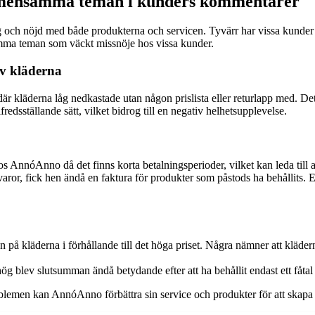
emensamma teman i kunders kommentarer
trygg och nöjd med både produkterna och servicen. Tyvärr har vissa kund
mma teman som väckt missnöje hos vissa kunder.
av kläderna
där kläderna låg nedkastade utan någon prislista eller returlapp med. D
redsställande sätt, vilket bidrog till en negativ helhetsupplevelse.
s AnnóAnno då det finns korta betalningsperioder, vilket kan leda till av
ror, fick hen ändå en faktura för produkter som påstods ha behållits. En
 på kläderna i förhållande till det höga priset. Några nämner att kläder
 hög blev slutsumman ändå betydande efter att ha behållit endast ett fåtal
men kan AnnóAnno förbättra sin service och produkter för att skapa en