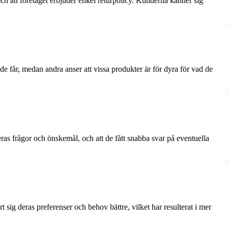
och att företaget erbjuder enkel returpolicy. Kunderna känner sig
e får, medan andra anser att vissa produkter är för dyra för vad de
s frågor och önskemål, och att de fått snabba svar på eventuella
t sig deras preferenser och behov bättre, vilket har resulterat i mer