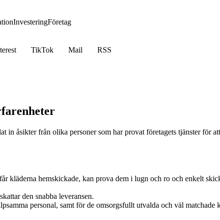
tion
Investering
Företag
terest
TikTok
Mail
RSS
farenheter
in åsikter från olika personer som har provat företagets tjänster för att
 får kläderna hemskickade, kan prova dem i lugn och ro och enkelt skicka
kattar den snabba leveransen.
älpsamma personal, samt för de omsorgsfullt utvalda och väl matchade 