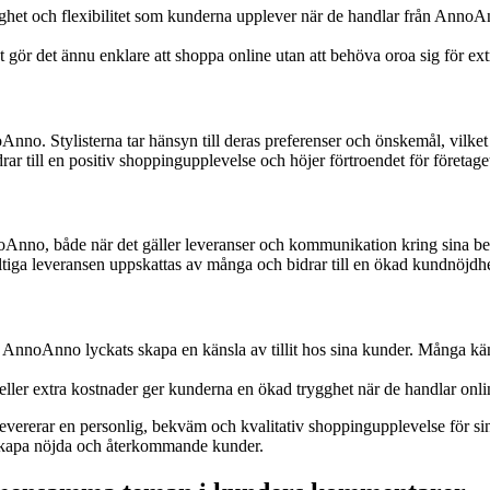
het och flexibilitet som kunderna upplever när de handlar från AnnoAn
et gör det ännu enklare att shoppa online utan att behöva oroa sig för ext
o. Stylisterna tar hänsyn till deras preferenser och önskemål, vilket r
rar till en positiv shoppingupplevelse och höjer förtroendet för företage
Anno, både när det gäller leveranser och kommunikation kring sina bes
ltiga leveransen uppskattas av många och bidrar till en ökad kundnöjdhe
noAnno lyckats skapa en känsla av tillit hos sina kunder. Många känner
eller extra kostnader ger kunderna en ökad trygghet när de handlar onli
evererar en personlig, bekväm och kvalitativ shoppingupplevelse för 
s skapa nöjda och återkommande kunder.