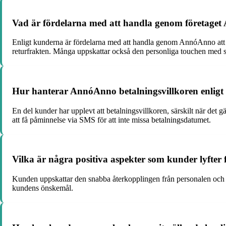
Vad är fördelarna med att handla genom företage
Enligt kunderna är fördelarna med att handla genom AnnóAnno att ma
returfrakten. Många uppskattar också den personliga touchen med st
Hur hanterar AnnóAnno betalningsvillkoren enligt
En del kunder har upplevt att betalningsvillkoren, särskilt när det g
att få påminnelse via SMS för att inte missa betalningsdatumet.
Vilka är några positiva aspekter som kunder lyft
Kunden uppskattar den snabba återkopplingen från personalen och be
kundens önskemål.