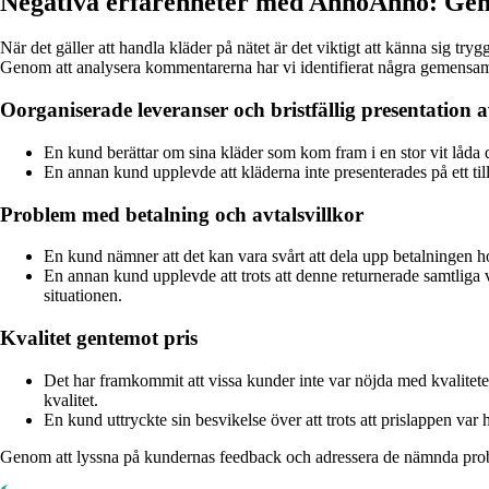
Negativa erfarenheter med AnnóAnno: G
När det gäller att handla kläder på nätet är det viktigt att känna sig 
Genom att analysera kommentarerna har vi identifierat några gemensa
Oorganiserade leveranser och bristfällig presentation 
En kund berättar om sina kläder som kom fram i en stor vit låda 
En annan kund upplevde att kläderna inte presenterades på ett tillf
Problem med betalning och avtalsvillkor
En kund nämner att det kan vara svårt att dela upp betalningen ho
En annan kund upplevde att trots att denne returnerade samtliga va
situationen.
Kvalitet gentemot pris
Det har framkommit att vissa kunder inte var nöjda med kvaliteten
kvalitet.
En kund uttryckte sin besvikelse över att trots att prislappen var
Genom att lyssna på kundernas feedback och adressera de nämnda proble