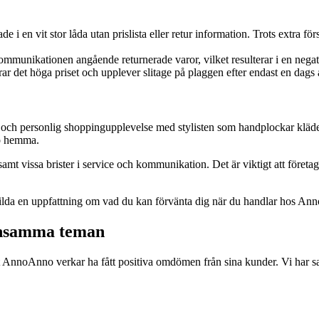
en vit stor låda utan prislista eller retur information. Trots extra försök
unikationen angående returnerade varor, vilket resulterar i en negati
rar det höga priset och upplever slitage på plaggen efter endast en dag
och personlig shoppingupplevelse med stylisten som handplockar kläder
ro hemma.
amt vissa brister i service och kommunikation. Det är viktigt att företage
 bilda en uppfattning om vad du kan förvänta dig när du handlar hos An
ensamma teman
aget AnnoAnno verkar ha fått positiva omdömen från sina kunder. Vi har