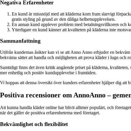
Negativa Erfarenheter
En kund är missnöjd med att kläderna kom fram slarvigt förpackade i 
gratis styling på grund av den dåliga helhetsupplevelsen.
En annan kund upplever problem med betalningsvillkoren och komm
Ytterligare en kund känner att kvaliteten på kläderna inte motsva
Sammanfattning
Utifrån kundernas åsikter kan vi se att Anno Anno erbjuder en bekväm 
bekväma sättet att handla och möjligheten att prova kläder i lugn och 
Samtidigt finns det även kritik angående priset på kläderna, kvaliteten, s
mer enhetlig och positiv kundupplevelse i framtiden.
Vi hoppas att denna översikt över kunders erfarenheter hjälper dig att
Positiva recensioner om AnnoAnno – gem
Att kunna handla kläder online har blivit alltmer populärt, och föret
när det gäller de positiva erfarenheterna med företaget.
Bekvämlighet och flexibilitet