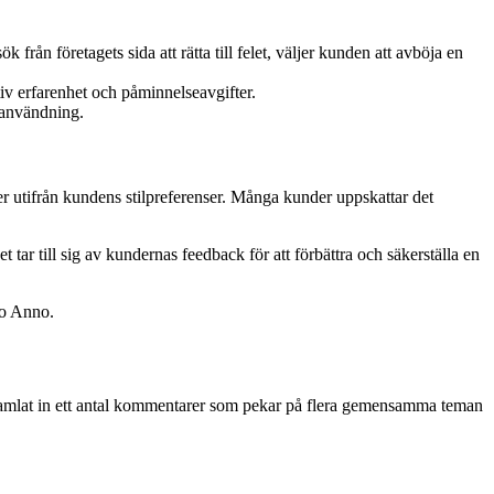
 från företagets sida att rätta till felet, väljer kunden att avböja en
v erfarenhet och påminnelseavgifter.
s användning.
 utifrån kundens stilpreferenser. Många kunder uppskattar det
t tar till sig av kundernas feedback för att förbättra och säkerställa en
no Anno.
 samlat in ett antal kommentarer som pekar på flera gemensamma teman