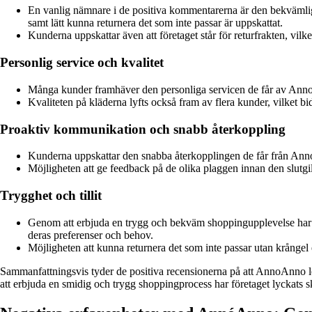
En vanlig nämnare i de positiva kommentarerna är den bekvämlig
samt lätt kunna returnera det som inte passar är uppskattat.
Kunderna uppskattar även att företaget står för returfrakten, vilk
Personlig service och kvalitet
Många kunder framhäver den personliga servicen de får av AnnoAnn
Kvaliteten på kläderna lyfts också fram av flera kunder, vilket bid
Proaktiv kommunikation och snabb återkoppling
Kunderna uppskattar den snabba återkopplingen de får från Anno
Möjligheten att ge feedback på de olika plaggen innan den slutgi
Trygghet och tillit
Genom att erbjuda en trygg och bekväm shoppingupplevelse har An
deras preferenser och behov.
Möjligheten att kunna returnera det som inte passar utan krångel 
Sammanfattningsvis tyder de positiva recensionerna på att AnnoAnno l
att erbjuda en smidig och trygg shoppingprocess har företaget lyckat