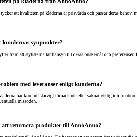
liteten på kläderna från AnnóAnno?
tycker att kvaliteten på kläderna är prisvärda och passar deras behov, m
gt kundernas synpunkter?
 fram att stylisterna tar hänsyn till deras önskemål och preferenser. 
 problem med leveranser enligt kunderna?
läderna har kommit slarvigt förpackade eller saknat viktig information.
eventuella missöden.
r att returnera produkter till AnnóAnno?