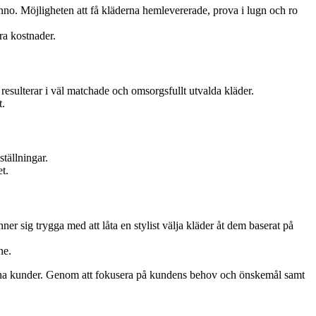
no. Möjligheten att få kläderna hemlevererade, prova i lugn och ro
ra kostnader.
esulterar i väl matchade och omsorgsfullt utvalda kläder.
t.
tällningar.
t.
 sig trygga med att låta en stylist välja kläder åt dem baserat på
ne.
sina kunder. Genom att fokusera på kundens behov och önskemål samt