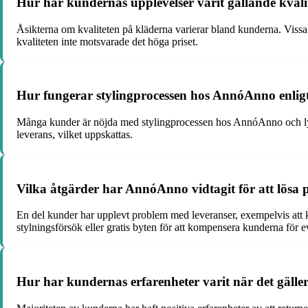
Hur har kundernas upplevelser varit gällande kva
Åsikterna om kvaliteten på kläderna varierar bland kunderna. Vissa 
kvaliteten inte motsvarade det höga priset.
Hur fungerar stylingprocessen hos AnnóAnno enli
Många kunder är nöjda med stylingprocessen hos AnnóAnno och lyfter
leverans, vilket uppskattas.
Vilka åtgärder har AnnóAnno vidtagit för att lösa
En del kunder har upplevt problem med leveranser, exempelvis att k
stylningsförsök eller gratis byten för att kompensera kunderna för 
Hur har kundernas erfarenheter varit när det gälle