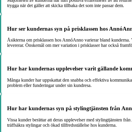
Majoriteten av kunderna har haft positiva erfarenheter av att return
trygga när det gäller att skicka tillbaka det som inte passar dem.
Hur ser kundernas syn på prisklassen hos AnnóAn
Åsikterna om prisklassen hos AnnóAnno varierar bland kunderna. Viss
levererar. Önskemål om mer variation i prisklasser har också framfö
Hur har kundernas upplevelser varit gällande k
Många kunder har uppskattat den snabba och effektiva kommunikatio
problem eller funderingar under sin kundresa.
Hur har kundernas syn på stylingtjänsten från Ann
Vissa kunder berättar att deras upplevelser med stylingtjänsten från 
träffsäkra stylingar och ökad tillfredsställelse hos kunderna.