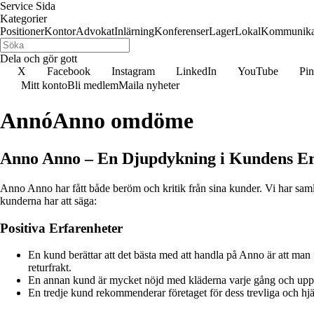
Service Sida
Kategorier
Positioner
Kontor
Advokat
Inlärning
Konferenser
Lager
Lokal
Kommunika
Dela och gör gott
X
Facebook
Instagram
LinkedIn
YouTube
Pin
Mitt konto
Bli medlem
Maila nyheter
AnnóAnno omdöme
Anno Anno – En Djupdykning i Kundens Er
Anno Anno har fått både beröm och kritik från sina kunder. Vi har samlat 
kunderna har att säga:
Positiva Erfarenheter
En kund berättar att det bästa med att handla på Anno är att man
returfrakt.
En annan kund är mycket nöjd med kläderna varje gång och upps
En tredje kund rekommenderar företaget för dess trevliga och hj