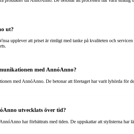
era produkter till AnnóAnno. De betonar att processen har varit smidig 
no ut?
a upplever att priset är rimligt med tanke på kvaliteten och servicen d
rts.
ommunikationen med AnnóAnno?
nen med AnnóAnno. De betonar att företaget har varit lyhörda för dera
óAnno utvecklats över tid?
AnnóAnno har förbättrats med tiden. De uppskattar att stylisterna har lär